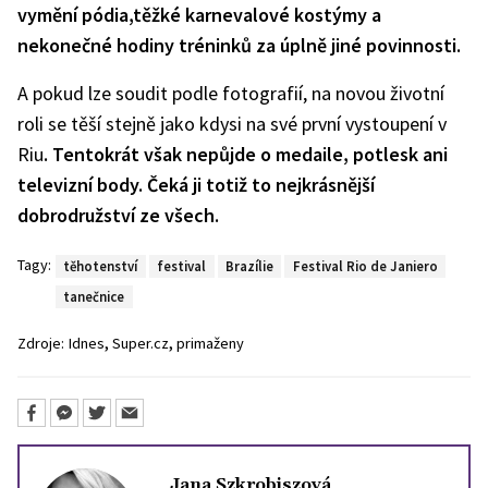
vymění pódia,těžké karnevalové kostýmy a
nekonečné hodiny tréninků za úplně jiné povinnosti.
A pokud lze soudit podle fotografií, na novou životní
roli se těší stejně jako kdysi na své první vystoupení v
Riu
. Tentokrát však nepůjde o medaile, potlesk ani
televizní body. Čeká ji totiž to nejkrásnější
dobrodružství ze všech.
Tagy:
těhotenství
festival
Brazílie
Festival Rio de Janiero
tanečnice
,
,
Zdroje:
Idnes
Super.cz
primaženy
Jana Szkrobiszová