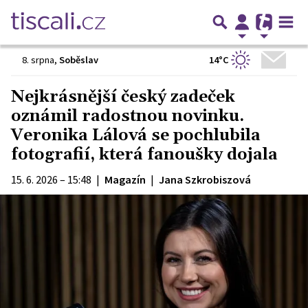
14°C
8. srpna
,
Soběslav
Nejkrásnější český zadeček
oznámil radostnou novinku.
Veronika Lálová se pochlubila
fotografií, která fanoušky dojala
15. 6. 2026 – 15:48
|
Magazín
|
Jana Szkrobiszová