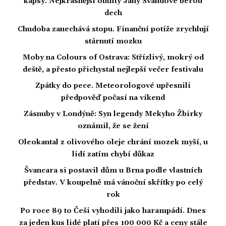
kapsy. Nejkrásnější outfity Jany Švandové berou
dech
Chudoba zanechává stopu. Finanční potíže zrychlují
stárnutí mozku
Moby na Colours of Ostrava: Střízlivý, mokrý od
deště, a přesto přichystal nejlepší večer festivalu
Zpátky do pece. Meteorologové upřesnili
předpověď počasí na víkend
Zásnuby v Londýně: Syn legendy Mekyho Žbirky
oznámil, že se žení
Oleokantal z olivového oleje chrání mozek myší, u
lidí zatím chybí důkaz
Švancara si postavil dům u Brna podle vlastních
představ. V koupelně má vánoční skřítky po celý
rok
Po roce 89 to Češi vyhodili jako harampádí. Dnes
za jeden kus lidé platí přes 100 000 Kč a ceny stále