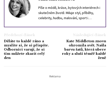
Píše o módě, kráse, bytových interiérech i
skutečném životě. Miluje styl, příběhy,
celebrity, hudbu, malování, sport i
cestování. Inspiraci hledá ve světě, i v
lidech kolem sebe. Věří, že dobrý text
může být stejně silný jako dobrý parfém,
Předchozí článek
Následující článek
který ve vás zanechá stopu.
Děláte to každé ráno a
Kate Middleton znovu
myslíte si, že si přispíte.
ohromila svět. Našla
Odborníci varují, že si
barvu šatů, která ubere
tím můžete zkazit celý
roky a sluší téměř každé
den
ženě