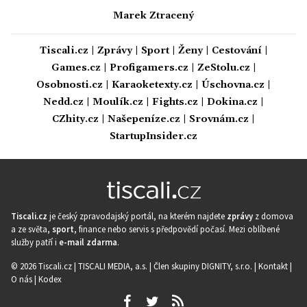
Marek Ztracený
Tiscali.cz
|
Zprávy
|
Sport
|
Ženy
|
Cestování
|
Games.cz
|
Profigamers.cz
|
ZeStolu.cz
|
Osobnosti.cz
|
Karaoketexty.cz
|
Úschovna.cz
|
Nedd.cz
|
Moulík.cz
|
Fights.cz
|
Dokina.cz
|
CZhity.cz
|
Našepeníze.cz
|
Srovnám.cz
|
StartupInsider.cz
Tiscali.cz
je český zpravodajský portál, na kterém najdete
zprávy
z domova
a ze světa,
sport
, finance nebo servis s předpovědí počasí. Mezi oblíbené
služby patří i
e-mail zdarma
.
© 2026 Tiscali.cz |
TISCALI MEDIA, a.s.
|
Člen skupiny DIGNITY, s.r.o.
|
Kontakt
|
O nás
|
Kodex