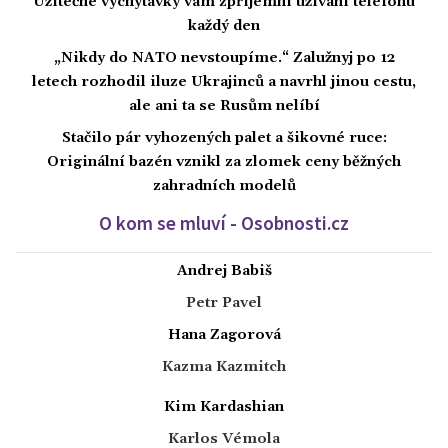
Užitečné vychytávky vám zpříjemní užívání telefonu
každý den
„Nikdy do NATO nevstoupíme.“ Zalužnyj po 12
letech rozhodil iluze Ukrajinců a navrhl jinou cestu,
ale ani ta se Rusům nelíbí
Stačilo pár vyhozených palet a šikovné ruce:
Originální bazén vznikl za zlomek ceny běžných
zahradních modelů
O kom se mluví - Osobnosti.cz
Andrej Babiš
Petr Pavel
Hana Zagorová
Kazma Kazmitch
Kim Kardashian
Karlos Vémola