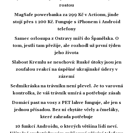
rostou
MagSafe powerbanka za 299 Kč v Actionu, jinde
stojí přes 1 200 Kč. Funguje s iPhonem i Android
telefony
Samec orlosupa z Ostravy míří do Španělska. O
tom, jestli tam přežije, ale rozhodl už první týden
jeho života
Slabost Kremlu se neschová: Ruské útoky jsou jen
zoufalou reakcí na úspěšné ukrajinské údery v
zázemí
Sedmikráska na trávníku není plevel. Je to varovná
kontrolka, že váš trávník umírá a potřebuje zásah
Domácí past na vosy z PET lahve funguje, ale jen s
jednou přísadou. Bez ní chytáte včely a čmeláky,
které zahrada potřebuje
10 funkcí Androidu, o kterých většina lidí neví.