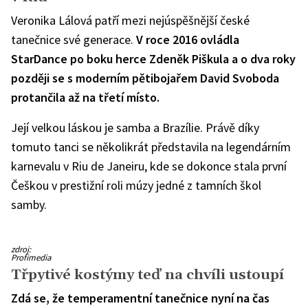
Veronika Lálová patří mezi nejúspěšnější české
tanečnice své generace.
V roce 2016 ovládla
StarDance po boku herce Zdeněk Piškula a o dva roky
později se s moderním pětibojařem David Svoboda
protančila až na třetí místo.
Její velkou láskou je samba a Brazílie. Právě díky
tomuto tanci se několikrát představila na legendárním
karnevalu v Riu de Janeiru, kde se dokonce stala první
Češkou v prestižní roli múzy jedné z tamních škol
samby.
Veronika
zdroj:
Lálová
Profimedia
Třpytivé kostýmy teď na chvíli ustoupí
Zdá se, že temperamentní tanečnice nyní na čas