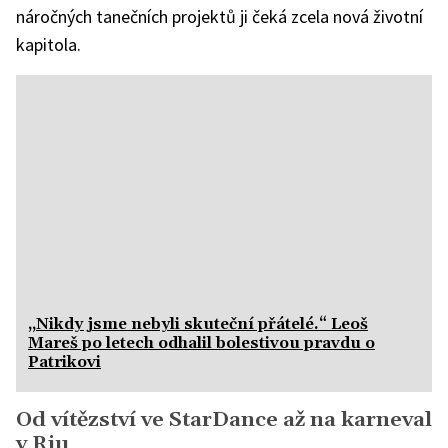
náročných tanečních projektů ji čeká zcela nová životní
kapitola.
„Nikdy jsme nebyli skuteční přátelé.“ Leoš
Mareš po letech odhalil bolestivou pravdu o
Patrikovi
Od vítězství ve StarDance až na karneval
v Riu