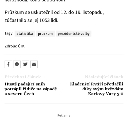
Průzkum se uskutečnil od 12. do 19. listopadu,
zúčastnilo se jej 1053 lidí.
Tagy:
statistika
pruzkum
prezidentské volby
Zdroje:
ČTK
Předchozí článek
Následující článek
Hustě padající sníh
Kladenští Rytíři přetlačili
potrápil řidiče na západě
díky svým hvězdám
a severu Čech
Karlovy Vary 3:0