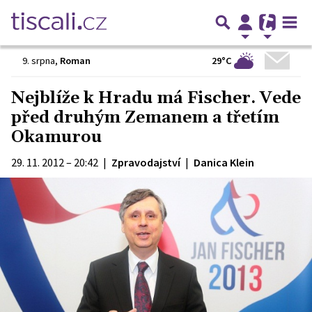
29°C
9. srpna
,
Roman
Nejblíže k Hradu má Fischer. Vede
před druhým Zemanem a třetím
Okamurou
29. 11. 2012 – 20:42
|
Zpravodajství
|
Danica Klein