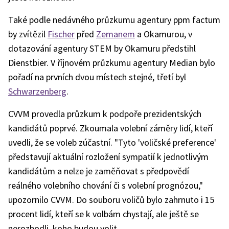
Také podle nedávného průzkumu agentury ppm factum
by zvítězil
Fischer
před
Zemanem
a Okamurou, v
dotazování agentury STEM by Okamuru předstihl
Dienstbier. V říjnovém průzkumu agentury Median bylo
pořadí na prvních dvou místech stejné, třetí byl
Schwarzenberg
.
CVVM provedla průzkum k podpoře prezidentských
kandidátů poprvé. Zkoumala volební záměry lidí, kteří
uvedli, že se voleb zúčastní. "Tyto 'voličské preference'
představují aktuální rozložení sympatií k jednotlivým
kandidátům a nelze je zaměňovat s předpovědí
reálného volebního chování či s volební prognózou,"
upozornilo CVVM. Do souboru voličů bylo zahrnuto i 15
procent lidí, kteří se k volbám chystají, ale ještě se
nerozhodli, koho budou volit.