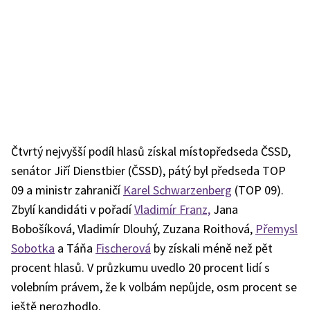
Čtvrtý nejvyšší podíl hlasů získal místopředseda ČSSD,
senátor Jiří Dienstbier (ČSSD), pátý byl předseda TOP
09 a ministr zahraničí
Karel Schwarzenberg
(TOP 09).
Zbylí kandidáti v pořadí
Vladimír Franz,
Jana
Bobošíková, Vladimír Dlouhý, Zuzana Roithová,
Přemysl
Sobotka
a Táňa
Fischerová
by získali méně než pět
procent hlasů.
V průzkumu uvedlo 20 procent lidí s
volebním právem, že k volbám nepůjde, osm procent se
ještě nerozhodlo.