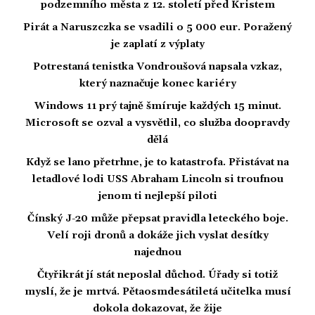
podzemního města z 12. století před Kristem
Pirát a Naruszczka se vsadili o 5 000 eur. Poražený
je zaplatí z výplaty
Potrestaná tenistka Vondroušová napsala vzkaz,
který naznačuje konec kariéry
Windows 11 prý tajně šmíruje každých 15 minut.
Microsoft se ozval a vysvětlil, co služba doopravdy
dělá
Když se lano přetrhne, je to katastrofa. Přistávat na
letadlové lodi USS Abraham Lincoln si troufnou
jenom ti nejlepší piloti
Čínský J-20 může přepsat pravidla leteckého boje.
Velí roji dronů a dokáže jich vyslat desítky
najednou
Čtyřikrát jí stát neposlal důchod. Úřady si totiž
myslí, že je mrtvá. Pětaosmdesátiletá učitelka musí
dokola dokazovat, že žije