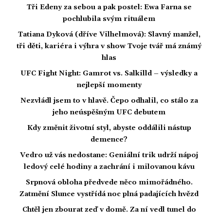
Tři Edeny za sebou a pak postel: Ewa Farna se
pochlubila svým rituálem
Tatiana Dyková (dříve Vilhelmová): Slavný manžel,
tři děti, kariéra i výhra v show Tvoje tvář má známý
hlas
UFC Fight Night: Gamrot vs. Salkilld – výsledky a
nejlepší momenty
Nezvládl jsem to v hlavě. Čepo odhalil, co stálo za
jeho neúspěšným UFC debutem
Kdy změnit životní styl, abyste oddálili nástup
demence?
Vedro už vás nedostane: Geniální trik udrží nápoj
ledový celé hodiny a zachrání i milovanou kávu
Srpnová obloha předvede něco mimořádného.
Zatmění Slunce vystřídá noc plná padajících hvězd
Chtěl jen zbourat zeď v domě. Za ní vedl tunel do