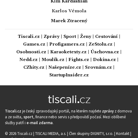
Kim Kardashian
Karlos Vémola
Marek Ztracený
Tiscali.cz
|
Zprávy
|
Sport
|
Ženy
|
Cestování
|
Games.cz
|
Profigamers.cz
|
ZeStolu.cz
|
Osobnosti.cz
|
Karaoketexty.cz
|
Úschovna.cz
|
Nedd.cz
|
Moulík.cz
|
Fights.cz
|
Dokina.cz
|
CZhity.cz
|
Našepeníze.cz
|
Srovnám.cz
|
StartupInsider.cz
Tiscali.cz
je český zpravodajský portál, na kterém najdete
zprávy
z domova
a ze světa,
sport
, finance nebo servis s předpovědí počasí. Mezi oblíbené
služby patří i
e-mail zdarma
.
© 2026 Tiscali.cz |
TISCALI MEDIA, a.s.
|
Člen skupiny DIGNITY, s.r.o.
|
Kontakt
|