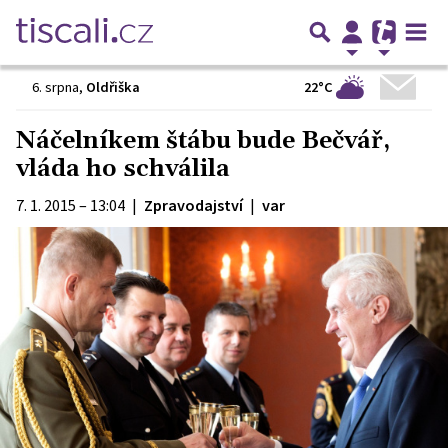
22°C
6. srpna
,
Oldřiška
Náčelníkem štábu bude Bečvář,
vláda ho schválila
7. 1. 2015 – 13:04
|
Zpravodajství
|
var