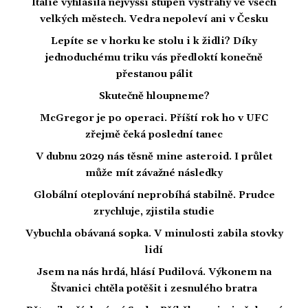
Itálie vyhlásila nejvyšší stupeň výstrahy ve všech
velkých městech. Vedra nepoleví ani v Česku
Lepíte se v horku ke stolu i k židli? Díky
jednoduchému triku vás předloktí konečně
přestanou pálit
Skutečně hloupneme?
McGregor je po operaci. Příští rok ho v UFC
zřejmě čeká poslední tanec
V dubnu 2029 nás těsně mine asteroid. I průlet
může mít závažné následky
Globální oteplování neprobíhá stabilně. Prudce
zrychluje, zjistila studie
Vybuchla obávaná sopka. V minulosti zabila stovky
lidí
Jsem na nás hrdá, hlásí Pudilová. Výkonem na
Štvanici chtěla potěšit i zesnulého bratra