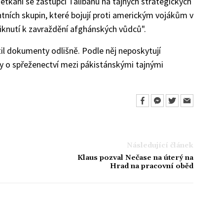
etkání se zástupci Talibanu na tajných strategických
ntních skupin, které bojují proti americkým vojákům v
iknutí k zavraždění afghánských vůdců".
l dokumenty odlišně. Podle něj neposkytují
 o spřeženectví mezi pákistánskými tajnými
Následující článek
Klaus pozval Nečase na úterý na
Hrad na pracovní oběd