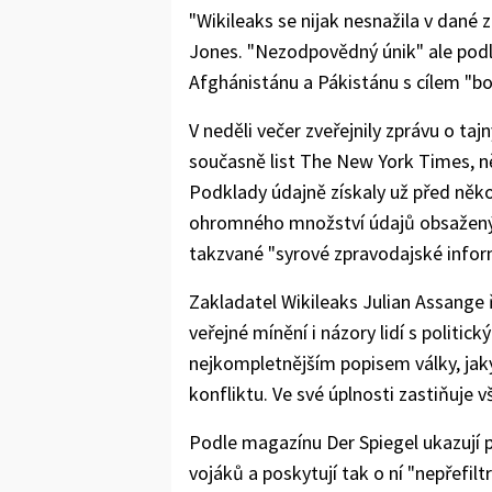
"Wikileaks se nijak nesnažila v dané 
Jones. "Nezodpovědný únik" ale podl
Afghánistánu a Pákistánu s cílem "b
V neděli večer zveřejnily zprávu o t
současně list The New York Times, n
Podklady údajně získaly už před někol
ohromného množství údajů obsažený
takzvané "syrové zpravodajské infor
Zakladatel Wikileaks Julian Assange 
veřejné mínění i názory lidí s politi
nejkompletnějším popisem války, jak
konfliktu. Ve své úplnosti zastiňuje 
Podle magazínu Der Spiegel ukazují 
vojáků a poskytují tak o ní "nepřefiltr