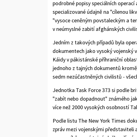
podrobné popisy speciálních operací 
specializované údajně na "cílenou lik
"vysoce ceněným povstaleckým a teror
v neúmyslné zabití afghánských civil
Jedním z takových případů byla opera
dokumentech jako vysoký vojenský veli
Káidy v pákistánské příhraniční oblast
jednoho z tajných dokumentů kromě L
sedm nezúčastněných civilistů - všech
Jednotka Task Force 373 si podle bri
"zabít nebo dopadnout" známého jako 
více než 2000 vysokých osobností Talib
Podle listu The New York Times dok
zpráv mezi vojenskými představiteli a