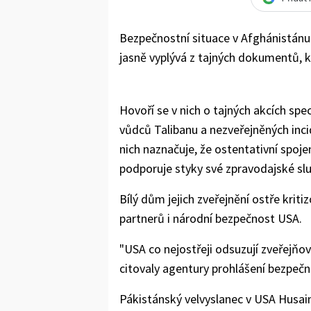
Bezpečnostní situace v Afghánistánu 
jasně vyplývá z tajných dokumentů, kt
Hovoří se v nich o tajných akcích sp
vůdců Talibanu a nezveřejněných inci
nich naznačuje, že ostentativní spoje
podporuje styky své zpravodajské slu
Bílý dům jejich zveřejnění ostře kriti
partnerů i národní bezpečnost USA.
"USA co nejostřeji odsuzují zveřejňov
citovaly agentury prohlášení bezpe
Pákistánský velvyslanec v USA Husai