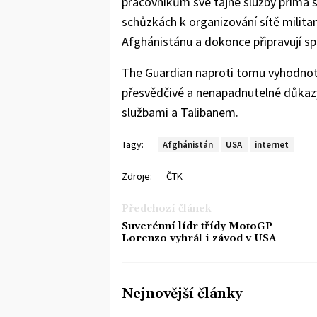
pracovníkům své tajné služby přímá s
schůzkách k organizování sítě milita
Afghánistánu a dokonce připravují sp
The Guardian naproti tomu vyhodnoti
přesvědčivé a nenapadnutelné důkazy
službami a Talibanem.
Tagy:
Afghánistán
USA
internet
Zdroje:
ČTK
Předchozí článek
Suverénní lídr třídy MotoGP
Lorenzo vyhrál i závod v USA
Nejnovější články