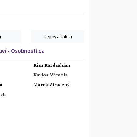
í
Dějiny a fakta
ví - Osobnosti.cz
Kim Kardashian
Karlos Vémola
á
Marek Ztracený
tch