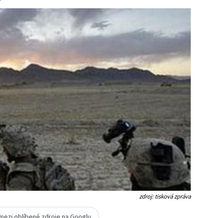
zdroj: tisková zpráva
 mezi oblíbené zdroje na Googlu