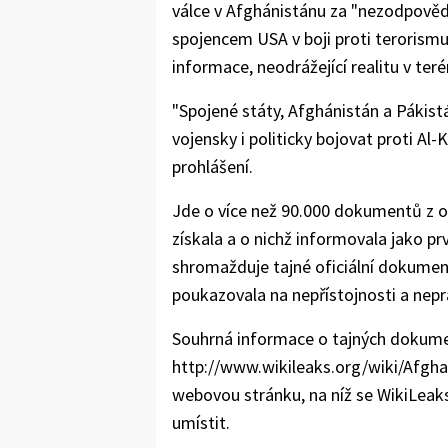
válce v Afghánistánu za "nezodpověd
spojencem USA v boji proti terorism
informace, neodrážející realitu v teré
"Spojené státy, Afghánistán a Pákist
vojensky i politicky bojovat proti Al
prohlášení.
Jde o více než 90.000 dokumentů z 
získala a o nichž informovala jako p
shromažduje tajné oficiální dokumen
poukazovala na nepřístojnosti a nepr
Souhrná informace o tajných dokumen
http://www.wikileaks.org/wiki/Afgh
webovou stránku, na níž se WikiLeaks
umístit.