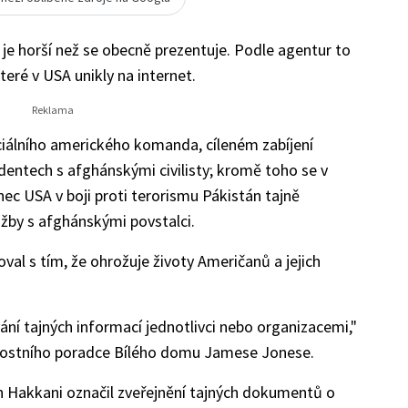
je horší než se obecně prezentuje. Podle agentur to
eré v USA unikly na internet.
eciálního amerického komanda, cíleném zabíjení
dentech s afghánskými civilisty; kromě toho se v
nec USA v boji proti terorismu Pákistán tajně
žby s afghánskými povstalci.
zoval s tím, že ohrožuje životy Američanů a jejich
ání tajných informací jednotlivci nebo organizacemi,"
čnostního poradce Bílého domu Jamese Jonese.
n Hakkani označil zveřejnění tajných dokumentů o