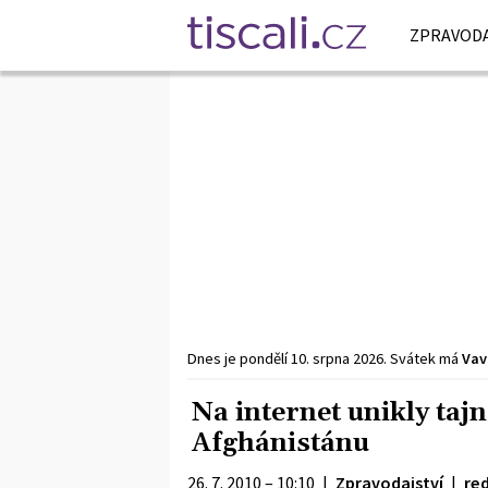
ZPRAVODA
Dnes je
pondělí
10. srpna
2026
.
Svátek má
Vav
Na internet unikly taj
Afghánistánu
26. 7. 2010 – 10:10
|
Zpravodajství
|
re