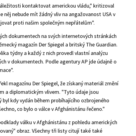
záležitosti kontaktovat americkou vládu," kritizoval
e něj nebude mít žádný vliv na angažovanost USA v
ojovat proti našim společným nepřátelům".
ajných dokumentech na svých internetových stránkách
ěmecký magazín Der Spiegel a britský The Guardian.
ika týdny a každý z nich provedl vlastní analýzu
ch v dokumentech. Podle agentury AP jde údajně o
mace".
řekl magazínu Der Spiegel, že získaný materiál změní
ckým a diplomatickým vlivem. "Tyto údaje jsou
ý byl kdy vydán během probíhajícího ozbrojeného
všechno, co bylo o válce v Afghánistánu řečeno."
podklady válku v Afghánistánu z pohledu amerických
ovaný" obraz. Všechny tři listy citují také také