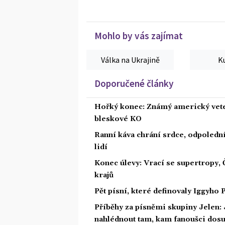
Mohlo by vás zajímat
Válka na Ukrajině
K
Doporučené články
Hořký konec: Známý americký vete
bleskové KO
Ranní káva chrání srdce, odpolední u
lidí
Konec úlevy: Vrací se supertropy,
krajů
Pět písní, které definovaly Iggyho
Příběhy za písněmi skupiny Jelen: 
nahlédnout tam, kam fanoušci dos