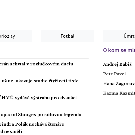
uriozity
Fotbal
Úmrt
O kom se mlu
rán schytal v rozlučkovém duelu
Andrej Babiš
Petr Pavel
ž ne, ukazuje studie čtyřiceti tisíc
Hana Zagorov
Kazma Kazmi
 ČHMÚ vydává výstrahu pro dvanáct
 Popa: od Stooges po sólovou legendu
Jindra Polák nechává čtenáře
ud nesměli