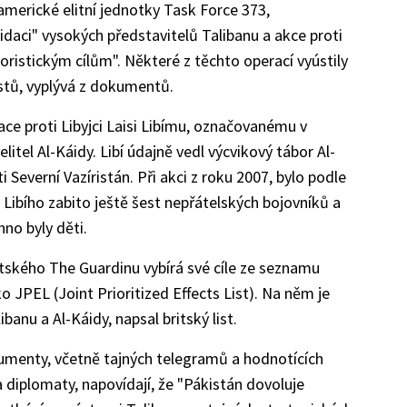
americké elitní jednotky Task Force 373,
vidaci" vysokých představitelů Talibanu a akce proti
istickým cílům". Některé z těchto operací vyústily
istů, vyplývá z dokumentů.
ce proti Libyjci Laisi Libímu, označovanému v
tel Al-Káidy. Libí údajně vedl výcvikový tábor Al-
i Severní Vazíristán. Při akci z roku 2007, bylo podle
ibího zabito ještě šest nepřátelských bojovníků a
no byly děti.
tského The Guardinu vybírá své cíle ze seznamu
JPEL (Joint Prioritized Effects List). Na něm je
anu a Al-Káidy, napsal britský list.
umenty, včetně tajných telegramů a hodnotících
 diplomaty, napovídají, že "Pákistán dovoluje