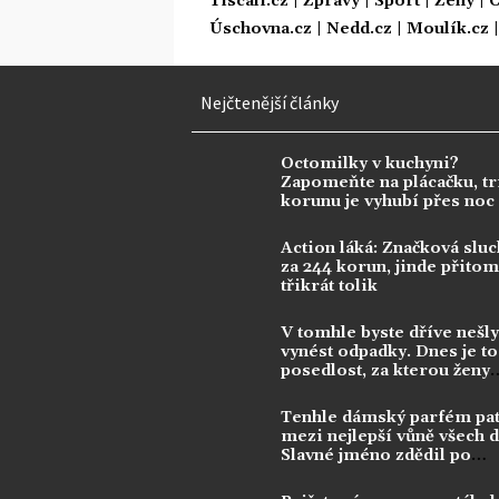
Tiscali.cz
|
Zprávy
|
Sport
|
Ženy
|
C
Úschovna.cz
|
Nedd.cz
|
Moulík.cz
Nejčtenější články
Octomilky v kuchyni?
Zapomeňte na plácačku, tr
korunu je vyhubí přes noc
Action láká: Značková sluc
za 244 korun, jinde přitom 
třikrát tolik
V tomhle byste dříve nešly
vynést odpadky. Dnes je to
posedlost, za kterou ženy
utrácejí tisíce
Tenhle dámský parfém pat
mezi nejlepší vůně všech 
Slavné jméno zdědil po
kontroverzní legendě