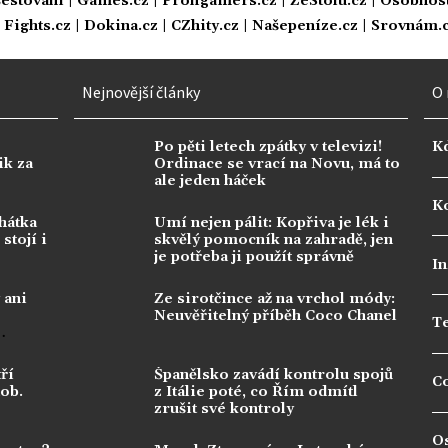
estování
|
Games.cz
|
Profigamers.cz
|
ZeStolu.cz
|
Osobnost
|
Fights.cz
|
Dokina.cz
|
CZhity.cz
|
Našepeníze.cz
|
Srovnám.
Nejnovější články
O 
Po pěti letech zpátky v televizi!
K
ik za
Ordinace se vrací na Novu, má to
ale jeden háček
Ko
hátka
Umí nejen pálit: Kopřiva je lék i
stojí i
skvělý pomocník na zahradě, jen
je potřeba ji použít správně
In
 ani
Ze sirotčince až na vrchol módy:
Neuvěřitelný příběh Coco Chanel
T
ří
Španělsko zavádí kontrolu spojů
C
dob.
z Itálie poté, co Řím odmítl
zrušit své kontroly
O