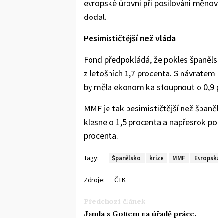
evropské úrovni při posilování měnové
dodal.
Pesimističtější než vláda
Fond předpokládá, že pokles španěls
z letošních 1,7 procenta. S návratem
by měla ekonomika stoupnout o 0,9 
MMF je tak pesimističtější než španě
klesne o 1,5 procenta a napřesrok po
procenta.
Tagy:
Španělsko
krize
MMF
Evropská
Zdroje:
ČTK
Předchozí článek
Janda s Gottem na úřadě práce.