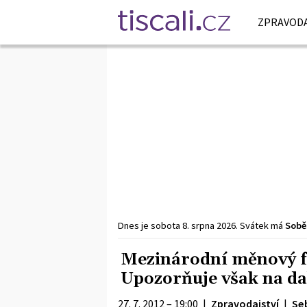
ZPRAVODA
Dnes je
sobota
8. srpna
2026
.
Svátek má
Sobě
Mezinárodní měnový f
Upozorňuje však na da
27. 7. 2012 – 19:00
|
Zpravodajství
|
Se