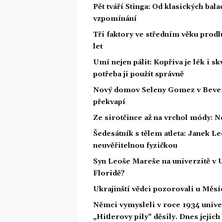
Pět tváří Stinga: Od klasických bal
vzpomínání
Tři faktory ve středním věku prodlu
let
Umí nejen pálit: Kopřiva je lék i s
potřeba ji použít správně
Nový domov Seleny Gomez v Beverly 
překvapí
Ze sirotčince až na vrchol módy: N
Šedesátník s tělem atleta: Janek Led
neuvěřitelnou fyzičkou
Syn Leoše Mareše na univerzitě v 
Floridě?
Ukrajinští vědci pozorovali u Měs
Němci vymysleli v roce 1934 unive
„Hitlerovy pily“ děsily. Dnes jejich