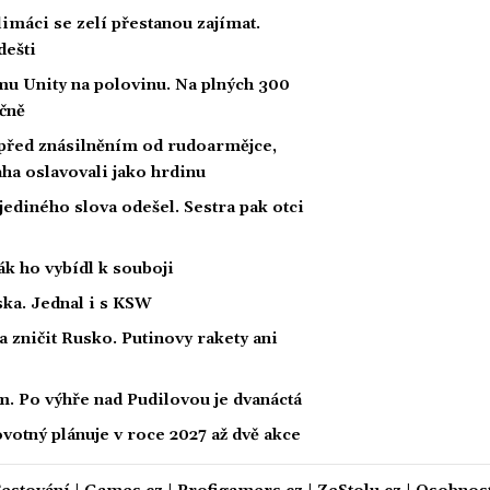
limáci se zelí přestanou zajímat.
dešti
u Unity na polovinu. Na plných 300
íčně
 před znásilněním od rudoarmějce,
raha oslavovali jako hrdinu
 jediného slova odešel. Sestra pak otci
ák ho vybídl k souboji
ka. Jednal i s KSW
a zničit Rusko. Putinovy rakety ani
. Po výhře nad Pudilovou je dvanáctá
otný plánuje v roce 2027 až dvě akce