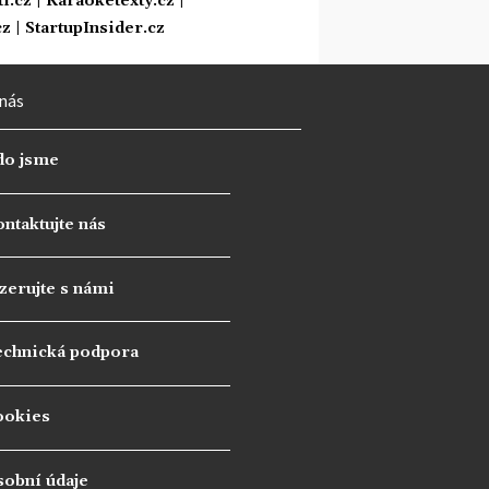
i.cz
|
Karaoketexty.cz
|
cz
|
StartupInsider.cz
nás
do jsme
ntaktujte nás
zerujte s námi
echnická podpora
ookies
sobní údaje