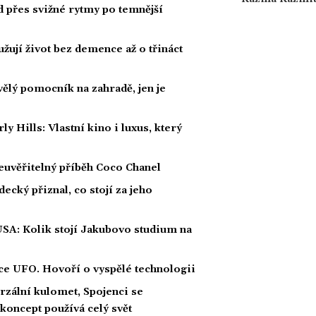
ad přes svižné rytmy po temnější
žují život bez demence až o třináct
kvělý pomocník na zahradě, jen je
Hills: Vlastní kino i luxus, který
euvěřitelný příběh Coco Chanel
ecký přiznal, co stojí za jeho
USA: Kolik stojí Jakubovo studium na
íce UFO. Hovoří o vyspělé technologii
rzální kulomet, Spojenci se
 koncept používá celý svět