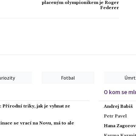
placeným olympionikem je Roger
Federer
uriozity
Fotbal
Úmrt
O kom se mlu
Přírodní triky, jak je vyhnat ze
Andrej Babiš
Petr Pavel
dinace se vrací na Novu, má to ale
Hana Zagorov
Kazma Kazmi