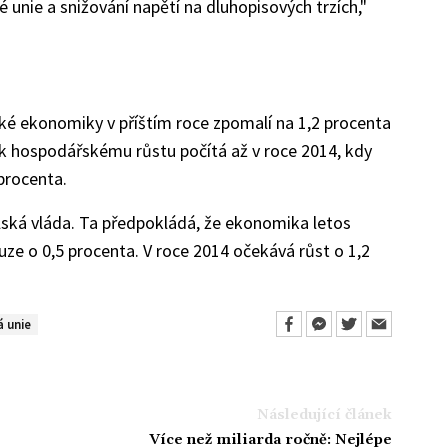
 unie a snižování napětí na dluhopisových trzích,"
ké ekonomiky v příštím roce zpomalí na 1,2 procenta
 k hospodářskému růstu počítá až v roce 2014, kdy
procenta.
lská vláda. Ta předpokládá, že ekonomika letos
uze o 0,5 procenta. V roce 2014 očekává růst o 1,2
 unie
Následující článek
Více než miliarda ročně: Nejlépe