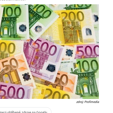
zdroj: Profimedia
 mezi oblíbené zdroje na Googlu