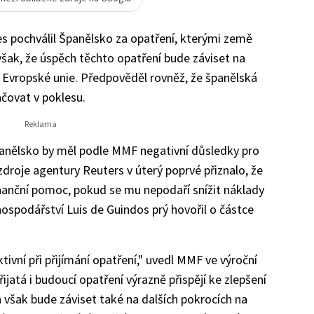
 pochválil Španělsko za opatření, kterými země
však, že úspěch těchto opatření bude záviset na
 Evropské unie. Předpověděl rovněž, že španělská
čovat v poklesu.
Španělsko by měl podle MMF negativní důsledky pro
zdroje agentury Reuters v úterý poprvé přiznalo, že
anční pomoc, pokud se mu nepodaří snížit náklady
hospodářství Luis de Guindos prý hovořil o částce
ivní při přijímání opatření," uvedl MMF ve výroční
ijatá i budoucí opatření výrazně přispějí ke zlepšení
však bude záviset také na dalších pokrocích na