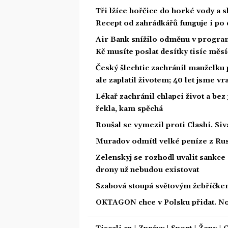
Tři lžíce hořčice do horké vody a s
Recept od zahrádkářů funguje i po 
Air Bank snížilo odměnu v program
Kč musíte poslat desítky tisíc měs
Český šlechtic zachránil manželku
ale zaplatil životem; 40 let jsme v
Lékař zachránil chlapci život a bez
řekla, kam spěchá
Roušal se vymezil proti Clashi. Siv
Muradov odmítl velké peníze z Rus
Zelenskyj se rozhodl uvalit sankce 
drony už nebudou existovat
Szabová stoupá světovým žebříčkem
OKTAGON chce v Polsku přidat. Nov