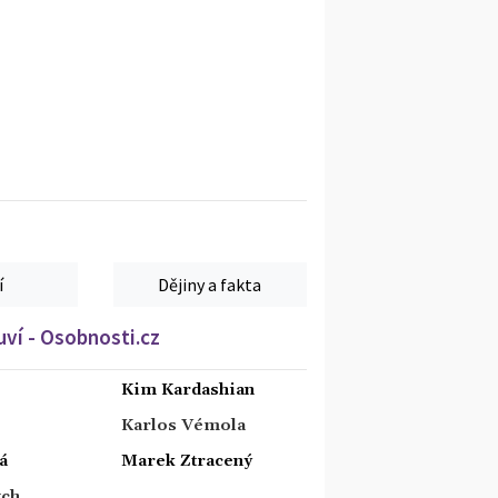
í
Dějiny a fakta
ví - Osobnosti.cz
Kim Kardashian
Karlos Vémola
á
Marek Ztracený
tch