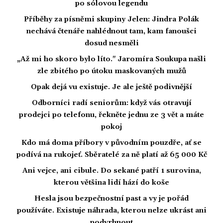
po sólovou legendu
Příběhy za písněmi skupiny Jelen: Jindra Polák
nechává čtenáře nahlédnout tam, kam fanoušci
dosud nesměli
„Až mi ho skoro bylo líto." Jaromíra Soukupa našli
zle zbitého po útoku maskovaných mužů
Opak dejá vu existuje. Je ale ještě podivnější
Odborníci radí seniorům: když vás otravují
prodejci po telefonu, řekněte jednu ze 3 vět a máte
pokoj
Kdo má doma příbory v původním pouzdře, ať se
podívá na rukojeť. Sběratelé za ně platí až 65 000 Kč
Ani vejce, ani cibule. Do sekané patří 1 surovina,
kterou většina lidí hází do koše
Hesla jsou bezpečnostní past a vy je pořád
používáte. Existuje náhrada, kterou nelze ukrást ani
podvrhnout