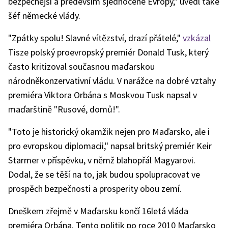
bezpečnější a především sjednocené Evropy," uvedl také
šéf německé vlády.
"Zpátky spolu! Slavné vítězství, drazí přátelé,"
vzkázal
Tisze polský proevropský premiér Donald Tusk, který
často kritizoval současnou maďarskou
národněkonzervativní vládu. V narážce na dobré vztahy
premiéra Viktora Orbána s Moskvou Tusk napsal v
maďarštině "Rusové, domů!".
"Toto je historický okamžik nejen pro Maďarsko, ale i
pro evropskou diplomacii," napsal britský premiér Keir
Starmer v příspěvku, v němž blahopřál Magyarovi.
Dodal, že se těší na to, jak budou spolupracovat ve
prospěch bezpečnosti a prosperity obou zemí.
Dneškem zřejmě v Maďarsku končí 16letá vláda
premiéra Orbána. Tento politik po roce 2010 Maďarsko