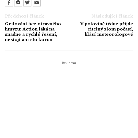
Předchozí článek
Následující článek
Grilování bez otravného
V polovině týdne přijde
hmyzu: Action láká na
citelný zlom počasí,
snadné a rychlé řešení,
hlásí meteorologové
nestojí ani sto korun