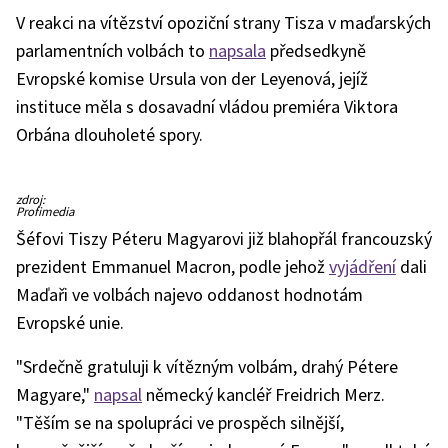
V reakci na vítězství opoziční strany Tisza v maďarských
parlamentních volbách to
napsala
předsedkyně
Evropské komise Ursula von der Leyenová, jejíž
instituce měla s dosavadní vládou premiéra Viktora
Orbána dlouholeté spory.
Ursula
zdroj:
von
Profimedia
der
Leyen
Šéfovi Tiszy Péteru Magyarovi již blahopřál francouzský
prezident Emmanuel Macron, podle jehož
vyjádření
dali
Maďaři ve volbách najevo oddanost hodnotám
Evropské unie.
"Srdečně gratuluji k vítězným volbám, drahý Pétere
Magyare,"
napsal
německý kancléř Freidrich Merz.
"Těším se na spolupráci ve prospěch silnější,