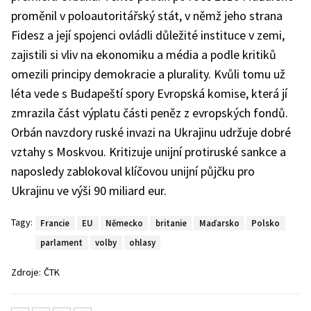
proměnil v poloautoritářský stát, v němž jeho strana
Fidesz a její spojenci ovládli důležité instituce v zemi,
zajistili si vliv na ekonomiku a média a podle kritiků
omezili principy demokracie a plurality. Kvůli tomu už
léta vede s Budapeští spory Evropská komise, která jí
zmrazila část výplatu části peněz z evropských fondů.
Orbán navzdory ruské invazi na Ukrajinu udržuje dobré
vztahy s Moskvou. Kritizuje unijní protiruské sankce a
naposledy zablokoval klíčovou unijní půjčku pro
Ukrajinu ve výši 90 miliard eur.
Tagy:
Francie
EU
Německo
britanie
Maďarsko
Polsko
parlament
volby
ohlasy
Zdroje:
ČTK