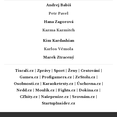
Andrej Babiš
Petr Pavel
Hana Zagorová
Kazma Kazmitch
Kim Kardashian
Karlos Vémola
Marek Ztracený
Tiscali.cz
|
Zprávy
|
Sport
|
Ženy
|
Cestování
|
Games.cz
|
Profigamers.cz
|
ZeStolu.cz
|
Osobnosti.cz
|
Karaoketexty.cz
|
Úschovna.cz
|
Nedd.cz
|
Moulík.cz
|
Fights.cz
|
Dokina.cz
|
CZhity.cz
|
Našepeníze.cz
|
Srovnám.cz
|
StartupInsider.cz