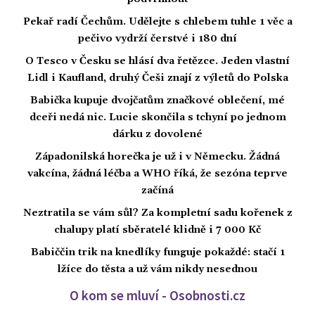
Pekař radí Čechům. Udělejte s chlebem tuhle 1 věc a
pečivo vydrží čerstvé i 180 dní
O Tesco v Česku se hlásí dva řetězce. Jeden vlastní
Lidl i Kaufland, druhý Češi znají z výletů do Polska
Babička kupuje dvojčatům značkové oblečení, mé
dceři nedá nic. Lucie skončila s tchyní po jednom
dárku z dovolené
Západonilská horečka je už i v Německu. Žádná
vakcína, žádná léčba a WHO říká, že sezóna teprve
začíná
Neztratila se vám sůl? Za kompletní sadu kořenek z
chalupy platí sběratelé klidně i 7 000 Kč
Babiččin trik na knedlíky funguje pokaždé: stačí 1
lžíce do těsta a už vám nikdy nesednou
O kom se mluví - Osobnosti.cz