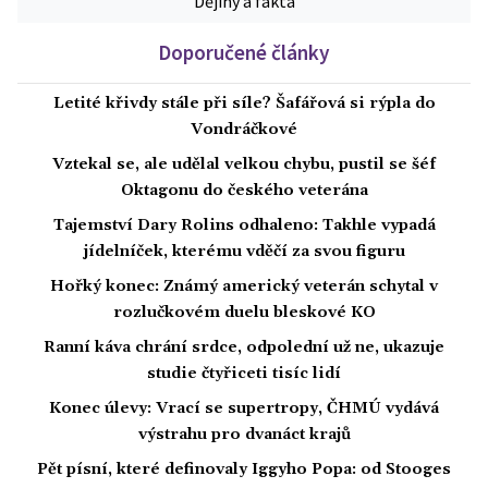
Dějiny a fakta
Doporučené články
Letité křivdy stále při síle? Šafářová si rýpla do
Vondráčkové
Vztekal se, ale udělal velkou chybu, pustil se šéf
Oktagonu do českého veterána
Tajemství Dary Rolins odhaleno: Takhle vypadá
jídelníček, kterému vděčí za svou figuru
Hořký konec: Známý americký veterán schytal v
rozlučkovém duelu bleskové KO
Ranní káva chrání srdce, odpolední už ne, ukazuje
studie čtyřiceti tisíc lidí
Konec úlevy: Vrací se supertropy, ČHMÚ vydává
výstrahu pro dvanáct krajů
Pět písní, které definovaly Iggyho Popa: od Stooges