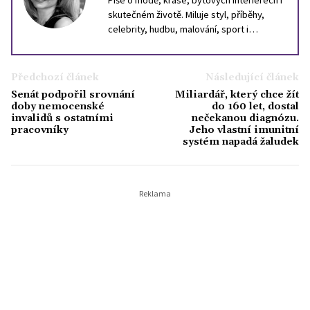
skutečném životě. Miluje styl, příběhy,
celebrity, hudbu, malování, sport i
cestování. Inspiraci hledá ve světě, i v
lidech kolem sebe. Věří, že dobrý text
může být stejně silný jako dobrý parfém,
Předchozí článek
Následující článek
který ve vás zanechá stopu.
Senát podpořil srovnání
Miliardář, který chce žít
doby nemocenské
do 160 let, dostal
invalidů s ostatními
nečekanou diagnózu.
pracovníky
Jeho vlastní imunitní
systém napadá žaludek