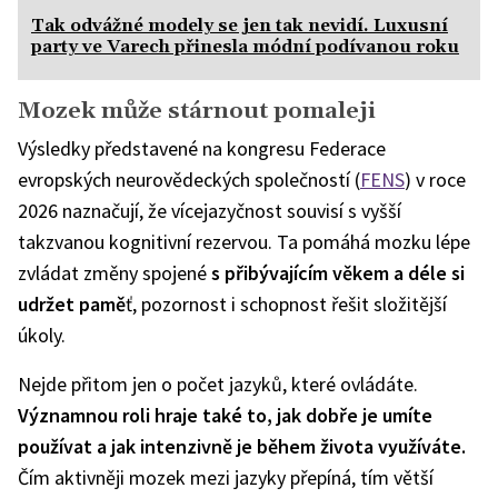
Tak odvážné modely se jen tak nevidí. Luxusní
party ve Varech přinesla módní podívanou roku
Mozek může stárnout pomaleji
Výsledky představené na kongresu Federace
evropských neurovědeckých společností (
FENS
) v roce
2026 naznačují, že vícejazyčnost souvisí s vyšší
takzvanou kognitivní rezervou. Ta pomáhá mozku lépe
zvládat změny spojené
s přibývajícím věkem a déle si
udržet pamě
ť, pozornost i schopnost řešit složitější
úkoly.
Nejde přitom jen o počet jazyků, které ovládáte.
Významnou roli hraje také to, jak dobře je umíte
používat a jak intenzivně je během života využíváte.
Čím aktivněji mozek mezi jazyky přepíná, tím větší