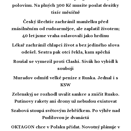
polovinu. Na plných 300 Kč musíte poslat desítky
tisíc měsíčně
Český šlechtic zachránil manželku před
znásilněním od rudoarmějce, ale zaplatil životem;
40 let jsme vraha oslavovali jako hrdinu
Lékař zachránil chlapci život a bez jediného slova
odešel. Sestra pak otci řekla, kam spěchá
Roušal se vymezil proti Clashi. Sivák ho vybídl k
souboji
Muradov odmítl velké peníze z Ruska. Jednal i s
KSW
Zelenskyj se rozhodl uvalit sankce a zničit Rusko.
Putinovy rakety ani drony už nebudou existovat
Szabová stoupá světovým žebříčkem. Po výhře nad
Pudilovou je dvanáctá
OKTAGON chce v Polsku přidat. Novotný plánuje v