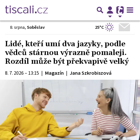
25°C
8. srpna
,
Soběslav
Lidé, kteří umí dva jazyky, podle
vědců stárnou výrazně pomaleji.
Rozdíl může být překvapivě velký
8. 7. 2026 – 13:15
|
Magazín
|
Jana Szkrobiszová