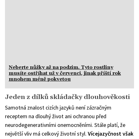
Neberte nůžky až na podzim. Tyto rostliny
musíte ostříhat už v červenci, jinak příští rok
mnohem méně pokvetou
Jeden z dílků skládačky dlouhověkosti
Samotná znalost cizích jazyků není zázračným
receptem na dlouhý život ani ochranou před
neurodegenerativními onemocněními. Stále platí, že
největší vliv má celkový životní styl.
Vícejazyčnost však