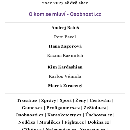
roce 2027 až dvě akce
O kom se mluví - Osobnosti.cz
Andrej Babiš
Petr Pavel
Hana Zagorová
Kazma Kazmitch
Kim Kardashian
Karlos Vémola
Marek Ztracený
Tiscali.cz
|
Zprávy
|
Sport
|
Ženy
|
Cestování
|
Games.cz
|
Profigamers.cz
|
ZeStolu.cz
|
Osobnosti.cz
|
Karaoketexty.cz
|
Úschovna.cz
|
Nedd.cz
|
Moulík.cz
|
Fights.cz
|
Dokina.cz
|
CZhity.cz
|
Našepeníze.cz
|
Srovnám.cz
|