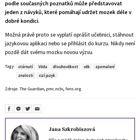
podle současných poznatků může představovat
jeden z návyků, které pomáhají udržet mozek déle v
dobré kondici.
Možná právě proto se vyplatí oprášit učebnici, stáhnout
jazykovou aplikaci nebo se přihlásit do kurzu. Nikdy není
pozdě dát svému mozku novou výzvu.
Tagy:
stárnutí
Věda
dlouhověkost
věk
zpomalení
znalosti
cizí jazyk
,
,
Zdroje:
The Guardian
pmc.ncbi
fens.org
Jana Szkrobiszová
Píše o módě, kráse, bytových interiérech i