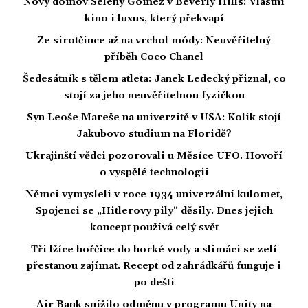
Nový domov Seleny Gomez v Beverly Hills: Vlastní
kino i luxus, který překvapí
Ze sirotčince až na vrchol módy: Neuvěřitelný
příběh Coco Chanel
Šedesátník s tělem atleta: Janek Ledecký přiznal, co
stojí za jeho neuvěřitelnou fyzičkou
Syn Leoše Mareše na univerzitě v USA: Kolik stojí
Jakubovo studium na Floridě?
Ukrajinští vědci pozorovali u Měsíce UFO. Hovoří
o vyspělé technologii
Němci vymysleli v roce 1934 univerzální kulomet,
Spojenci se „Hitlerovy pily“ děsily. Dnes jejich
koncept používá celý svět
Tři lžíce hořčice do horké vody a slimáci se zelí
přestanou zajímat. Recept od zahrádkářů funguje i
po dešti
Air Bank snížilo odměnu v programu Unity na