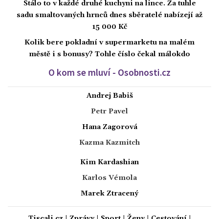
Stálo to v každé druhé kuchyni na lince. Za tuhle
sadu smaltovaných hrnců dnes sběratelé nabízejí až
15 000 Kč
Kolik bere pokladní v supermarketu na malém
městě i s bonusy? Tohle číslo čekal málokdo
O kom se mluví - Osobnosti.cz
Andrej Babiš
Petr Pavel
Hana Zagorová
Kazma Kazmitch
Kim Kardashian
Karlos Vémola
Marek Ztracený
Tiscali.cz
|
Zprávy
|
Sport
|
Ženy
|
Cestování
|