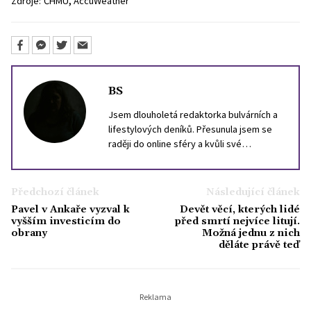
,
Zdroje:
ČHMÚ
AccuWeather
BS
Jsem dlouholetá redaktorka bulvárních a
lifestylových deníků. Přesunula jsem se
raději do online sféry a kvůli své
zkušenosti z tisku už se raději vlastním
jménem ani tváří nechlubím. Stejně se není
na co koukat. Mám ráda kočky, svůj skútr a
Předchozí článek
Následující článek
portugalštinu.
Pavel v Ankaře vyzval k
Devět věcí, kterých lidé
vyšším investicím do
před smrtí nejvíce litují.
obrany
Možná jednu z nich
děláte právě teď