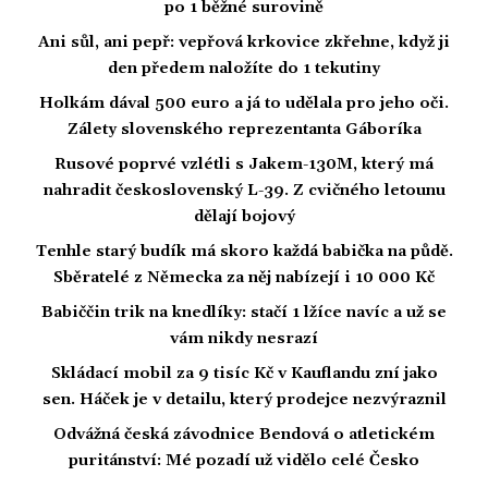
po 1 běžné surovině
Ani sůl, ani pepř: vepřová krkovice zkřehne, když ji
den předem naložíte do 1 tekutiny
Holkám dával 500 euro a já to udělala pro jeho oči.
Zálety slovenského reprezentanta Gáboríka
Rusové poprvé vzlétli s Jakem-130M, který má
nahradit československý L-39. Z cvičného letounu
dělají bojový
Tenhle starý budík má skoro každá babička na půdě.
Sběratelé z Německa za něj nabízejí i 10 000 Kč
Babiččin trik na knedlíky: stačí 1 lžíce navíc a už se
vám nikdy nesrazí
Skládací mobil za 9 tisíc Kč v Kauflandu zní jako
sen. Háček je v detailu, který prodejce nezvýraznil
Odvážná česká závodnice Bendová o atletickém
puritánství: Mé pozadí už vidělo celé Česko