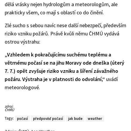
dělá vrásky nejen hydrologům a meteorologům, ale
prakticky všem, co mají s oblastí co do činění.
Zlé sucho s sebou navíc nese další nebezpečí, především
riziko vzniku požárů. Právě kvůli němu ČHMÚ vydává
ostrou výstrahu:
„Vzhledem k pokračujícímu suchému teplému a
větrnému počasí se na jihu Moravy ode dneška (úterý
7. 7.) opět zvyšuje riziko vzniku a šíření závažného
požáru. Výstraha je v platnosti do odvolání,“
uvádí
meteorologové.
zdroj:
ČHMÚ
Tagy:
počasí
předpověď počasí
jak bude
weather