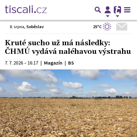
25°C
8. srpna
,
Soběslav
Kruté sucho už má následky:
ČHMÚ vydává naléhavou výstrahu
7. 7. 2026 – 16:17
|
Magazín
|
BS