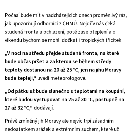
Počasí bude mít v nadcházejících dnech proměnlivý ráz,
jak upozorňují odborníci z ČHMÚ. Nejdřív nás čeká
studená fronta a ochlazení, poté zase oteplení a o
víkendu bychom se mohli dočkat i tropických třicítek.
„V noci na středu přejde studená fronta, na které
bude občas pršet a za kterou se během středy
teploty dostanou na 20 až 25 °C, jen na jihu Moravy
bude tepleji,“
uvádí meteorologové.
„Od pátku už bude slunečno s teplotami na koupání,
které budou vystupovat na 25 až 30 °C, postupně na
27 až 32 °C,“
dodávají.
Právě zmíněný jih Moravy ale nejvíc trpí zásadním
nedostatkem srážek a extrémním suchem, které už