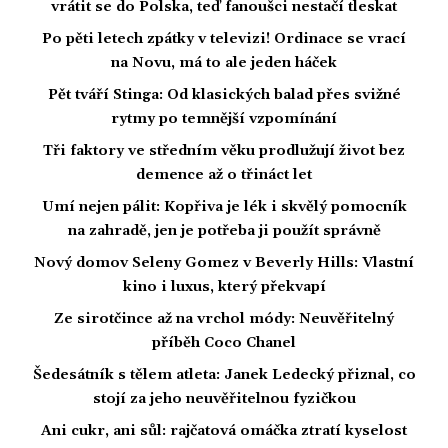
vrátit se do Polska, teď fanoušci nestačí tleskat
Po pěti letech zpátky v televizi! Ordinace se vrací
na Novu, má to ale jeden háček
Pět tváří Stinga: Od klasických balad přes svižné
rytmy po temnější vzpomínání
Tři faktory ve středním věku prodlužují život bez
demence až o třináct let
Umí nejen pálit: Kopřiva je lék i skvělý pomocník
na zahradě, jen je potřeba ji použít správně
Nový domov Seleny Gomez v Beverly Hills: Vlastní
kino i luxus, který překvapí
Ze sirotčince až na vrchol módy: Neuvěřitelný
příběh Coco Chanel
Šedesátník s tělem atleta: Janek Ledecký přiznal, co
stojí za jeho neuvěřitelnou fyzičkou
Ani cukr, ani sůl: rajčatová omáčka ztratí kyselost