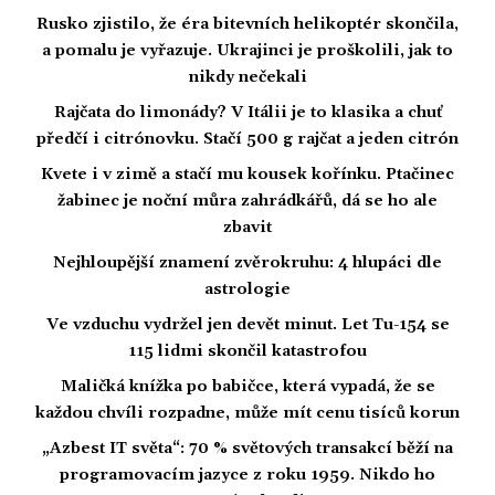
Rusko zjistilo, že éra bitevních helikoptér skončila,
a pomalu je vyřazuje. Ukrajinci je proškolili, jak to
nikdy nečekali
Rajčata do limonády? V Itálii je to klasika a chuť
předčí i citrónovku. Stačí 500 g rajčat a jeden citrón
Kvete i v zimě a stačí mu kousek kořínku. Ptačinec
žabinec je noční můra zahrádkářů, dá se ho ale
zbavit
Nejhloupější znamení zvěrokruhu: 4 hlupáci dle
astrologie
Ve vzduchu vydržel jen devět minut. Let Tu-154 se
115 lidmi skončil katastrofou
Maličká knížka po babičce, která vypadá, že se
každou chvíli rozpadne, může mít cenu tisíců korun
„Azbest IT světa“: 70 % světových transakcí běží na
programovacím jazyce z roku 1959. Nikdo ho