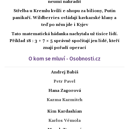
neumí nahradit
Střelba u Kremlu kvůli e-shopu za biliony, Putin
panikaří. Wildberries ovládají kavkazské klany a
teď po něm jde i Kyjev
Tato matematická hádanka nachytala už tisíce lidí.
Příklad 18 : 3 + 7 × 5 správně spočítají jen lidé, kteří
znají pořadí operací
O kom se mluví - Osobnosti.cz
Andrej Babiš
Petr Pavel
Hana Zagorová
Kazma Kazmitch
Kim Kardashian
Karlos Vémola