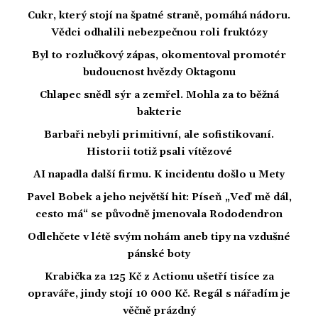
Cukr, který stojí na špatné straně, pomáhá nádoru.
Vědci odhalili nebezpečnou roli fruktózy
Byl to rozlučkový zápas, okomentoval promotér
budoucnost hvězdy Oktagonu
Chlapec snědl sýr a zemřel. Mohla za to běžná
bakterie
Barbaři nebyli primitivní, ale sofistikovaní.
Historii totiž psali vítězové
AI napadla další firmu. K incidentu došlo u Mety
Pavel Bobek a jeho největší hit: Píseň „Veď mě dál,
cesto má“ se původně jmenovala Rododendron
Odlehčete v létě svým nohám aneb tipy na vzdušné
pánské boty
Krabička za 125 Kč z Actionu ušetří tisíce za
opraváře, jindy stojí 10 000 Kč. Regál s nářadím je
věčně prázdný