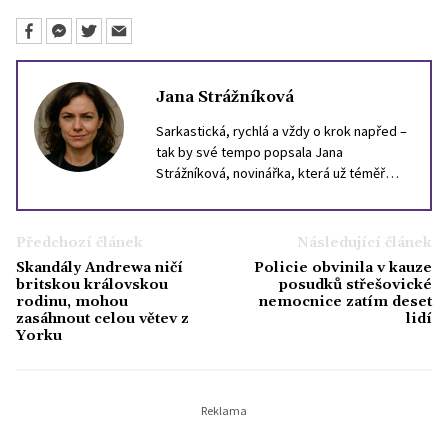
Jana Strážníková
Sarkastická, rychlá a vždy o krok napřed –
tak by své tempo popsala Jana
Strážníková, novinářka, která už téměř
deset let loví drby, trendy a nečekané
momenty v životě slavných. Psaní o
celebritách pro ni není jen bulvár – je to
Předchozí článek
Následující článek
způsob, jak vystihnout dobu a náladu
Skandály Andrewa ničí
Policie obvinila v kauze
společnosti. Ve volném čase ráda uniká od
britskou královskou
posudků střešovické
chaosu světa celebrit – chodí do lesa, čte
rodinu, mohou
nemocnice zatím deset
zasáhnout celou větev z
lidí
horory a tajně sbírá staré výtisky časopisů
Yorku
Bravo.