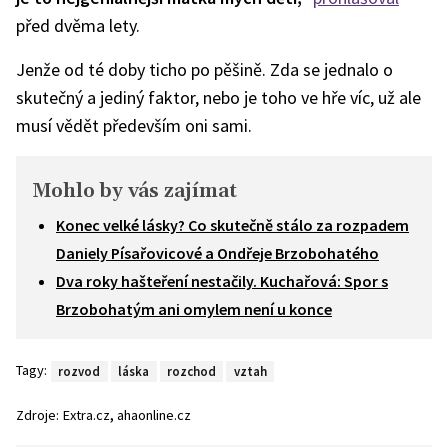
před dvěma lety.
Jenže od té doby ticho po pěšině. Zda se jednalo o
skutečný a jediný faktor, nebo je toho ve hře víc, už ale
musí vědět především oni sami.
Mohlo by vás zajímat
Konec velké lásky? Co skutečně stálo za rozpadem
Daniely Písařovicové a Ondřeje Brzobohatého
Dva roky hašteření nestačily. Kuchařová: Spor s
Brzobohatým ani omylem není u konce
Tagy:
rozvod
láska
rozchod
vztah
,
Zdroje:
Extra.cz
ahaonline.cz