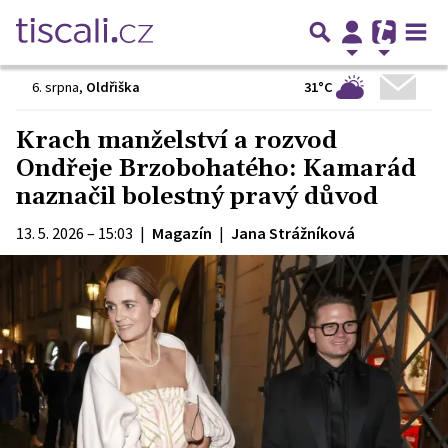
31°C
6. srpna
,
Oldřiška
Krach manželství a rozvod
Ondřeje Brzobohatého: Kamarád
naznačil bolestný pravý důvod
13. 5. 2026 – 15:03
|
Magazín
|
Jana Strážníková