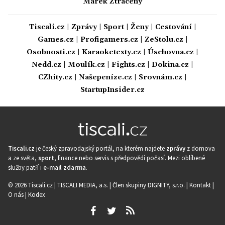
Marek Ztracený
Tiscali.cz
|
Zprávy
|
Sport
|
Ženy
|
Cestování
|
Games.cz
|
Profigamers.cz
|
ZeStolu.cz
|
Osobnosti.cz
|
Karaoketexty.cz
|
Úschovna.cz
|
Nedd.cz
|
Moulík.cz
|
Fights.cz
|
Dokina.cz
|
CZhity.cz
|
Našepeníze.cz
|
Srovnám.cz
|
StartupInsider.cz
Tiscali.cz
je český zpravodajský portál, na kterém najdete
zprávy
z domova
a ze světa,
sport
, finance nebo servis s předpovědí počasí. Mezi oblíbené
služby patří i
e-mail zdarma
.
© 2026 Tiscali.cz |
TISCALI MEDIA, a.s.
|
Člen skupiny DIGNITY, s.r.o.
|
Kontakt
|
O nás
|
Kodex