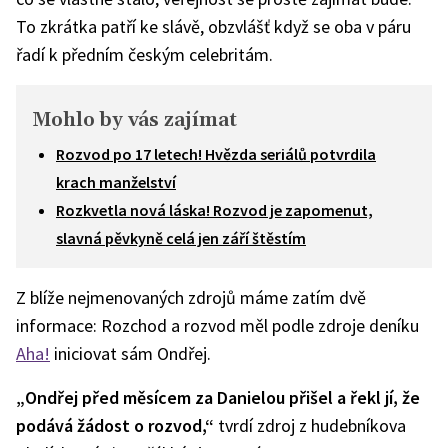
To zkrátka patří ke slávě, obzvlášť když se oba v páru
řadí k předním českým celebritám.
Mohlo by vás zajímat
Rozvod po 17 letech! Hvězda seriálů potvrdila
krach manželství
Rozkvetla nová láska! Rozvod je zapomenut,
slavná pěvkyně celá jen září štěstím
Z blíže nejmenovaných zdrojů máme zatím dvě
informace: Rozchod a rozvod měl podle zdroje deníku
Aha!
iniciovat sám Ondřej.
„Ondřej před měsícem za Danielou přišel a řekl jí, že
podává žádost o rozvod,“
tvrdí zdroj z hudebníkova