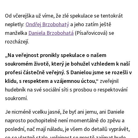
Od včerejška už víme, že zlé spekulace se tentokrát
nepletly:
Ondřej Brzobohatý
a jeho zatím ještě
manželka
Daniela Brzobohatá
(Písařovicová) se
rozcházejí.
„Na veřejnost pronikly spekulace o našem
soukromém životě, který je bohužel vzhledem k naší
profesi částečně veřejný. S Danielou jsme se rozešli v
klidu, s respektem a vzájemnou úctou,“
zveřejnil
hudebník na své sociální síti s prosbou o respektování
soukromí.
Je nicméně vcelku jasné, že byť ani jemu, ani Daniele
naprosto pochopitelně není momentálně do zpěvu a
poslední, nač mají náladu, je všem do detailů vyprávět,
co se vlastně stalo, veřejnost se prostě zajímat bude.