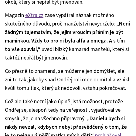
okolí, který si nepřál být jmenován.
Magazín
eXtra.cz
zase vypátral náznak možného
skutečného důvodu, proč manželství nevydrželo:
„Není
žádným tajemstvím, že jejím vroucím přáním je být
maminkou. Vždy to pro ni byla alfa a omega. A s tím
to vše souvisí,“
uvedl blízký kamarád manželů, který si
taktéž nepřál být jmenován.
Co přesně to znamená, se můžeme jen domýšlet, ale
zní to tak, jakoby snad Ondřej roli otce odmítal a vznikl
kvůli tomu tlak, který už nedovolil vztahu pokračovat.
Což ale také nezní jako úplně jistá možnost, protože
Ondřej se, alespoň tedy na veřejnosti, vyjadřoval ve
smyslu, že je na všechno připravený:
„Danielu bych si
nikdy nevzal, kdybych nebyl přesvědčený o tom, že
je to nejgeniálnější matka mých dětí,“
prohlašoval