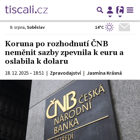
14°C
8. srpna
,
Soběslav
Koruna po rozhodnutí ČNB
neměnit sazby zpevnila k euru a
oslabila k dolaru
18. 12. 2025 – 18:51
|
Zpravodajství
|
Jasmína Krásná