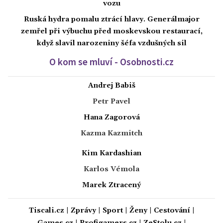
vozu
Ruská hydra pomalu ztrácí hlavy. Generálmajor
zemřel při výbuchu před moskevskou restaurací,
když slavil narozeniny šéfa vzdušných sil
O kom se mluví - Osobnosti.cz
Andrej Babiš
Petr Pavel
Hana Zagorová
Kazma Kazmitch
Kim Kardashian
Karlos Vémola
Marek Ztracený
Tiscali.cz
|
Zprávy
|
Sport
|
Ženy
|
Cestování
|
Games.cz
|
Profigamers.cz
|
ZeStolu.cz
|