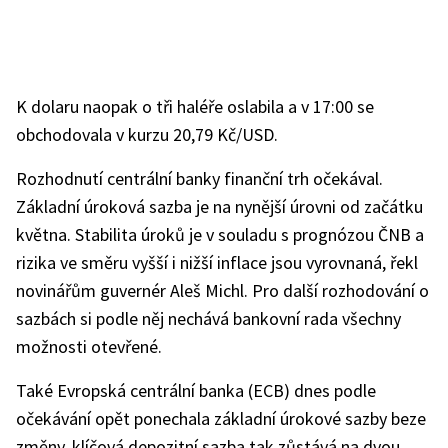
K dolaru naopak o tři haléře oslabila a v 17:00 se
obchodovala v kurzu 20,79 Kč/USD.
Rozhodnutí centrální banky finanční trh očekával.
Základní úroková sazba je na nynější úrovni od začátku
května. Stabilita úroků je v souladu s prognózou ČNB a
rizika ve směru vyšší i nižší inflace jsou vyrovnaná, řekl
novinářům guvernér Aleš Michl. Pro další rozhodování o
sazbách si podle něj nechává bankovní rada všechny
možnosti otevřené.
Také Evropská centrální banka (ECB) dnes podle
očekávání opět ponechala základní úrokové sazby beze
změny, klíčová depozitní sazba tak zůstává na dvou