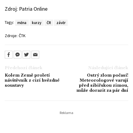
Zdroj: Patria Online
Tagy:
měna
kurzy
ČR
závěr
Zdroje:
ČTK
Předchozí článek
Následující článek
Kolem Země proletí
Ostrý zlom počasí!
návštěvník z cizí hvězdné
Meteorologové varují
soustavy
před sibiřskou zimou,
může dorazit za pár dní