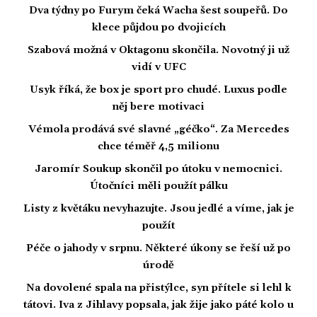
Dva týdny po Furym čeká Wacha šest soupeřů. Do
klece půjdou po dvojicích
Szabová možná v Oktagonu skončila. Novotný ji už
vidí v UFC
Usyk říká, že box je sport pro chudé. Luxus podle
něj bere motivaci
Vémola prodává své slavné „géčko“. Za Mercedes
chce téměř 4,5 milionu
Jaromír Soukup skončil po útoku v nemocnici.
Útočníci měli použít pálku
Listy z květáku nevyhazujte. Jsou jedlé a víme, jak je
použít
Péče o jahody v srpnu. Některé úkony se řeší už po
úrodě
Na dovolené spala na přistýlce, syn přítele si lehl k
tátovi. Iva z Jihlavy popsala, jak žije jako páté kolo u