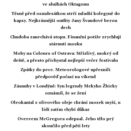
ve službách Oktagonu
Těsně před osmdesátkou strčí mladší kolegyně do
kapsy. Nejkrásnější outfity Jany Švandové berou
dech
Chudoba zanechává stopu. Finanční potíže zrychlují
stárnutí mozku
Moby na Colours of Ostrava: Střízlivý, mokrý od
deště, a přesto přichystal nejlepší večer festivalu
Zpátky do pece. Meteorologové upřesnili
předpověď počasí na víkend
Zásnuby v Londýně: Syn legendy Mekyho Žbirky
oznámil, že se žení
Oleokantal z olivového oleje chrání mozek myší, u
lidí zatím chybí důkaz
Overeem McGregora odepsal. Jeho tělo prý
skončilo před pěti lety