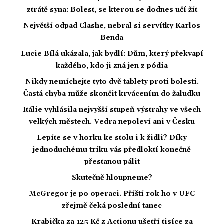
ztrátě syna: Bolest, se kterou se dodnes učí žít
Největší odpad Clashe, nebral si servítky Karlos
Benda
Lucie Bílá ukázala, jak bydlí: Dům, který překvapí
každého, kdo ji zná jen z pódia
Nikdy nemíchejte tyto dvě tablety proti bolesti.
Častá chyba může skončit krvácením do žaludku
Itálie vyhlásila nejvyšší stupeň výstrahy ve všech
velkých městech. Vedra nepoleví ani v Česku
Lepíte se v horku ke stolu i k židli? Díky
jednoduchému triku vás předloktí konečně
přestanou pálit
Skutečně hloupneme?
McGregor je po operaci. Příští rok ho v UFC
zřejmě čeká poslední tanec
Krabička za 125 Kč z Actionu ušetří tisíce za