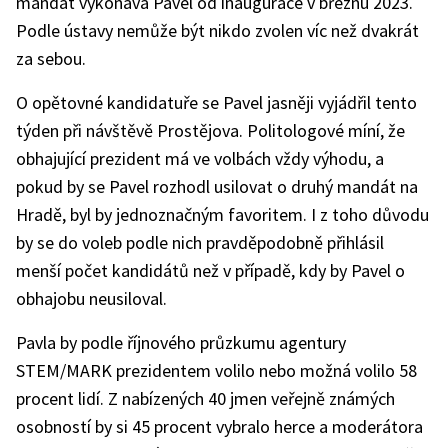
mandát vykonává Pavel od inaugurace v březnu 2023.
Podle ústavy nemůže být nikdo zvolen víc než dvakrát
za sebou.
O opětovné kandidatuře se Pavel jasněji vyjádřil tento
týden při návštěvě Prostějova. Politologové míní, že
obhajující prezident má ve volbách vždy výhodu, a
pokud by se Pavel rozhodl usilovat o druhý mandát na
Hradě, byl by jednoznačným favoritem. I z toho důvodu
by se do voleb podle nich pravděpodobně přihlásil
menší počet kandidátů než v případě, kdy by Pavel o
obhajobu neusiloval.
Pavla by podle říjnového průzkumu agentury
STEM/MARK prezidentem volilo nebo možná volilo 58
procent lidí. Z nabízených 40 jmen veřejně známých
osobností by si 45 procent vybralo herce a moderátora