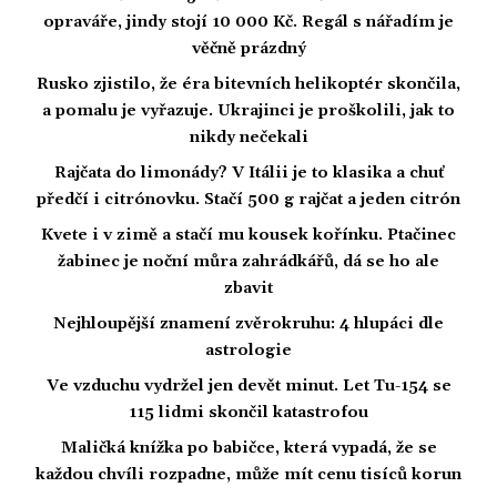
opraváře, jindy stojí 10 000 Kč. Regál s nářadím je
věčně prázdný
Rusko zjistilo, že éra bitevních helikoptér skončila,
a pomalu je vyřazuje. Ukrajinci je proškolili, jak to
nikdy nečekali
Rajčata do limonády? V Itálii je to klasika a chuť
předčí i citrónovku. Stačí 500 g rajčat a jeden citrón
Kvete i v zimě a stačí mu kousek kořínku. Ptačinec
žabinec je noční můra zahrádkářů, dá se ho ale
zbavit
Nejhloupější znamení zvěrokruhu: 4 hlupáci dle
astrologie
Ve vzduchu vydržel jen devět minut. Let Tu-154 se
115 lidmi skončil katastrofou
Maličká knížka po babičce, která vypadá, že se
každou chvíli rozpadne, může mít cenu tisíců korun