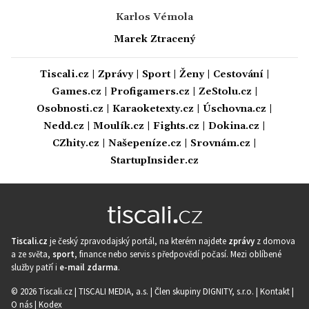
Karlos Vémola
Marek Ztracený
Tiscali.cz
|
Zprávy
|
Sport
|
Ženy
|
Cestování
|
Games.cz
|
Profigamers.cz
|
ZeStolu.cz
|
Osobnosti.cz
|
Karaoketexty.cz
|
Úschovna.cz
|
Nedd.cz
|
Moulík.cz
|
Fights.cz
|
Dokina.cz
|
CZhity.cz
|
Našepeníze.cz
|
Srovnám.cz
|
StartupInsider.cz
Tiscali.cz
je český zpravodajský portál, na kterém najdete
zprávy
z domova
a ze světa,
sport
, finance nebo servis s předpovědí počasí. Mezi oblíbené
služby patří i
e-mail zdarma
.
© 2026 Tiscali.cz |
TISCALI MEDIA, a.s.
|
Člen skupiny DIGNITY, s.r.o.
|
Kontakt
|
O nás
|
Kodex