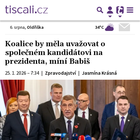
34°C
6. srpna
,
Oldřiška
Koalice by měla uvažovat o
společném kandidátovi na
prezidenta, míní Babiš
25. 1. 2026 – 7:34
|
Zpravodajství
|
Jasmína Krásná