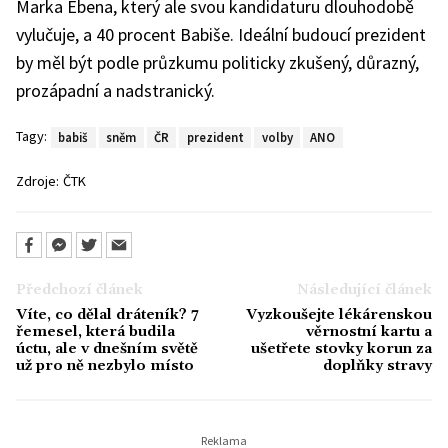
Marka Ebena, který ale svou kandidaturu dlouhodobě
vylučuje, a 40 procent Babiše. Ideální budoucí prezident
by měl být podle průzkumu politicky zkušený, důrazný,
prozápadní a nadstranický.
Tagy:
babiš
sněm
ČR
prezident
volby
ANO
Zdroje:
ČTK
Předchozí článek
Následující článek
Víte, co dělal dráteník? 7
Vyzkoušejte lékárenskou
řemesel, která budila
věrnostní kartu a
úctu, ale v dnešním světě
ušetřete stovky korun za
už pro ně nezbylo místo
doplňky stravy