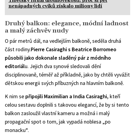
Tibetský rituál dlouhověkosti: proč si pět
nenápadných cviků získalo miliony lidí
Druhý balkon: elegance, módní ladnost
a malý záchvěv nudy
O pár metrů dál, na vedlejším balkoně, seděla druhá
část rodiny.
Pierre Casiraghi s Beatrice Borromeo
působili jako dokonale sladěný pár z módního
editoriál
u. Jejich dva synové sledovali dění
disciplinovaně, téměř až příkladně, jako by chtěli vyvážit
dětskou energii svých příbuzných na hlavním balkoně.
K nim se
připojili Maximilian a India Casiraghi,
kteří
celou sestavu doplnili s takovou elegancí, že by si tento
balkon zasloužil vlastní kameru a možná i malý
propagační spot o tom, jak vypadá noblesa „po
monacku“.