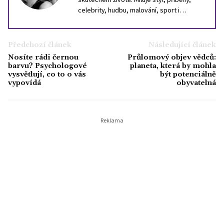
celebrity, hudbu, malování, sport i
cestování. Inspiraci hledá ve světě, i v
lidech kolem sebe. Věří, že dobrý text
může být stejně silný jako dobrý parfém,
Předchozí článek
Následující článek
který ve vás zanechá stopu.
Nosíte rádi černou
Průlomový objev vědců:
barvu? Psychologové
planeta, která by mohla
vysvětlují, co to o vás
být potenciálně
vypovídá
obyvatelná