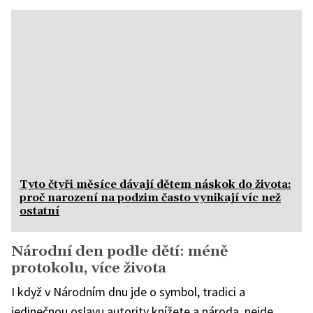
Tyto čtyři měsíce dávají dětem náskok do života:
proč narození na podzim často vynikají víc než
ostatní
Národní den podle dětí: méně
protokolu, více života
I když v Národním dnu jde o symbol, tradici a
jedinečnou oslavu autority knížete a národa, nejde