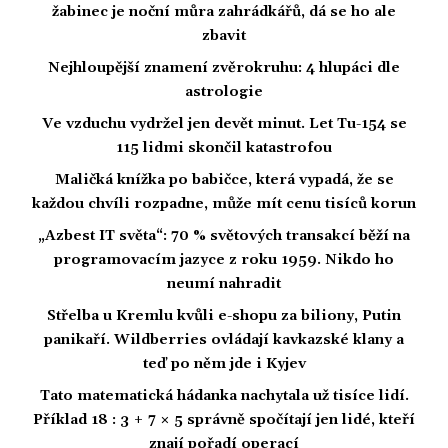
žabinec je noční můra zahrádkářů, dá se ho ale
zbavit
Nejhloupější znamení zvěrokruhu: 4 hlupáci dle
astrologie
Ve vzduchu vydržel jen devět minut. Let Tu-154 se
115 lidmi skončil katastrofou
Maličká knížka po babičce, která vypadá, že se
každou chvíli rozpadne, může mít cenu tisíců korun
„Azbest IT světa“: 70 % světových transakcí běží na
programovacím jazyce z roku 1959. Nikdo ho
neumí nahradit
Střelba u Kremlu kvůli e-shopu za biliony, Putin
panikaří. Wildberries ovládají kavkazské klany a
teď po něm jde i Kyjev
Tato matematická hádanka nachytala už tisíce lidí.
Příklad 18 : 3 + 7 × 5 správně spočítají jen lidé, kteří
znají pořadí operací