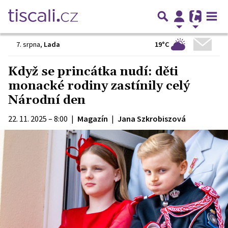
19°C
7. srpna
,
Lada
Když se princátka nudí: děti
monacké rodiny zastínily celý
Národní den
22. 11. 2025 – 8:00
|
Magazín
|
Jana Szkrobiszová