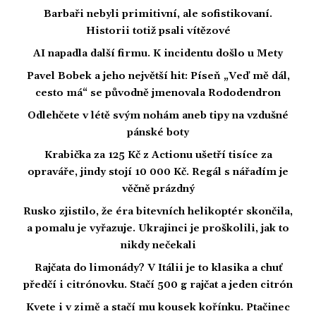
Barbaři nebyli primitivní, ale sofistikovaní.
Historii totiž psali vítězové
AI napadla další firmu. K incidentu došlo u Mety
Pavel Bobek a jeho největší hit: Píseň „Veď mě dál,
cesto má“ se původně jmenovala Rododendron
Odlehčete v létě svým nohám aneb tipy na vzdušné
pánské boty
Krabička za 125 Kč z Actionu ušetří tisíce za
opraváře, jindy stojí 10 000 Kč. Regál s nářadím je
věčně prázdný
Rusko zjistilo, že éra bitevních helikoptér skončila,
a pomalu je vyřazuje. Ukrajinci je proškolili, jak to
nikdy nečekali
Rajčata do limonády? V Itálii je to klasika a chuť
předčí i citrónovku. Stačí 500 g rajčat a jeden citrón
Kvete i v zimě a stačí mu kousek kořínku. Ptačinec