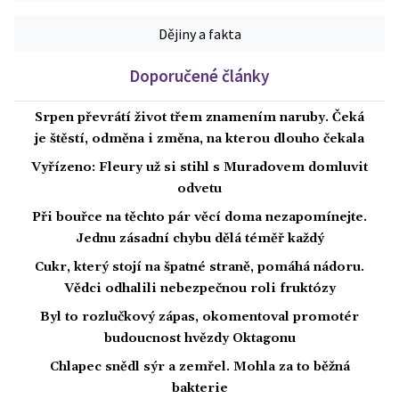
Dějiny a fakta
Doporučené články
Srpen převrátí život třem znamením naruby. Čeká
je štěstí, odměna i změna, na kterou dlouho čekala
Vyřízeno: Fleury už si stihl s Muradovem domluvit
odvetu
Při bouřce na těchto pár věcí doma nezapomínejte.
Jednu zásadní chybu dělá téměř každý
Cukr, který stojí na špatné straně, pomáhá nádoru.
Vědci odhalili nebezpečnou roli fruktózy
Byl to rozlučkový zápas, okomentoval promotér
budoucnost hvězdy Oktagonu
Chlapec snědl sýr a zemřel. Mohla za to běžná
bakterie