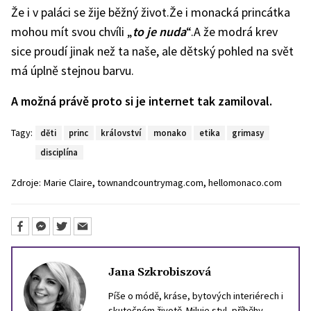
Že i v paláci se žije běžný život.
Že i monacká princátka
mohou mít svou chvíli „
to je nuda
“.
A že modrá krev
sice proudí jinak než ta naše, ale dětský pohled na svět
má úplně stejnou barvu.
A možná právě proto si je internet tak zamiloval.
Tagy:
děti
princ
království
monako
etika
grimasy
disciplína
,
,
Zdroje:
Marie Claire
townandcountrymag.com
hellomonaco.com
Jana Szkrobiszová
Píše o módě, kráse, bytových interiérech i
skutečném životě. Miluje styl, příběhy,