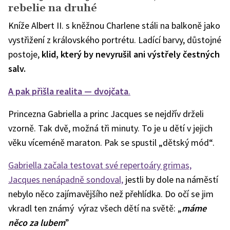
rebelie na druhé
Kníže Albert II. s kněžnou Charlene stáli na balkoně jako
vystřižení z královského portrétu. Ladící barvy, důstojné
postoje,
klid, který by nevyrušil ani výstřely čestných
salv.
A pak přišla realita — dvojčata
.
Princezna Gabriella a princ Jacques se nejdřív drželi
vzorně. Tak dvě, možná tři minuty. To je u dětí v jejich
věku víceméně maraton. Pak se spustil „dětský mód“.
Gabriella začala testovat své repertoáry grimas,
Jacques nenápadně sondoval,
jestli by dole na náměstí
nebylo něco zajímavějšího než přehlídka. Do očí se jim
vkradl ten známý výraz všech dětí na světě: „
máme
něco za lubem
”