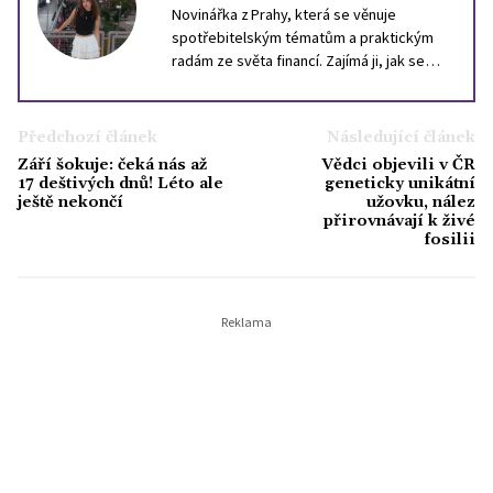
Novinářka z Prahy, která se věnuje
spotřebitelským tématům a praktickým
radám ze světa financí. Zajímá ji, jak se
velká čísla promítají do peněženek
jednotlivců - od každodenních nákupů až
po dlouhodobé finanční plánování. Sleduje
Předchozí článek
Následující článek
trh, trendy i pasti, které mohou ovlivnit
Září šokuje: čeká nás až
Vědci objevili v ČR
běžné rozhodování domácností. Kromě
17 deštivých dnů! Léto ale
geneticky unikátní
novinářské práce studuje vysokou školu,
ještě nekončí
užovku, nález
přirovnávají k živé
ve volném čase se věnuje historii,
fosilii
japonské kultuře a profesionálnímu tanci.
Věří, že i finance mohou být čtivým
tématem - když za nimi hledáme lidi, jejich
potřeby a životní příběhy.