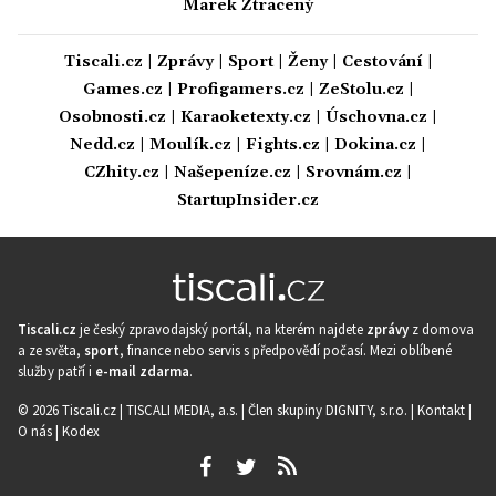
Marek Ztracený
Tiscali.cz
|
Zprávy
|
Sport
|
Ženy
|
Cestování
|
Games.cz
|
Profigamers.cz
|
ZeStolu.cz
|
Osobnosti.cz
|
Karaoketexty.cz
|
Úschovna.cz
|
Nedd.cz
|
Moulík.cz
|
Fights.cz
|
Dokina.cz
|
CZhity.cz
|
Našepeníze.cz
|
Srovnám.cz
|
StartupInsider.cz
Tiscali.cz
je český zpravodajský portál, na kterém najdete
zprávy
z domova
a ze světa,
sport
, finance nebo servis s předpovědí počasí. Mezi oblíbené
služby patří i
e-mail zdarma
.
© 2026 Tiscali.cz |
TISCALI MEDIA, a.s.
|
Člen skupiny DIGNITY, s.r.o.
|
Kontakt
|
O nás
|
Kodex