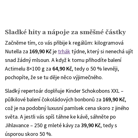
Sladké hity a nápoje za směšné částky
Začněme tím, co vás přibije k regálům: kilogramová
Nutella za
169,90 Kč
je
trhák
týdne, který si nenechá ujít
snad žádný mlsoun. A když k tomu přihodíte balení
Actimelu 8×100 g za
64,90 Kč
, tedy o 50 % levněji,
pochopíte, že se tu děje něco výjimečného.
Sladký repertoár doplňuje Kinder Schokobons XXL –
půlkilové balení čokoládových bonbonů za
169,90 Kč
,
což je na podobný luxusní pamlsek cena skoro z jiného
světa. A jestli vás spíš táhne ke kávě, sáhněte po
Jihlavance – 250 g mleté kávy za
39,90 Kč
, tedy s
úsporou skoro 50 %.