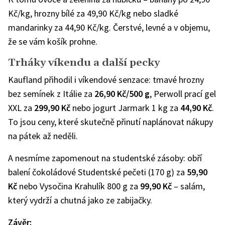
Kč/kg, hrozny bílé za 49,90 Kč/kg nebo sladké
mandarinky za 44,90 Kč/kg. Čerstvé, levné a v objemu,
že se vám košík prohne.
Trháky víkendu a další pecky
Kaufland přihodil i víkendové senzace: tmavé hrozny
bez semínek z Itálie za
26,90 Kč/500 g
, Perwoll prací gel
XXL za
299,90 Kč
nebo jogurt Jarmark 1 kg za
44,90 Kč
.
To jsou ceny, které skutečně přinutí naplánovat nákupy
na pátek až neděli.
A nesmíme zapomenout na studentské zásoby: obří
balení čokoládové Studentské pečeti (170 g) za
59,90
Kč
nebo Vysočina Krahulík 800 g za
99,90 Kč
– salám,
který vydrží a chutná jako ze zabijačky.
Závěr: