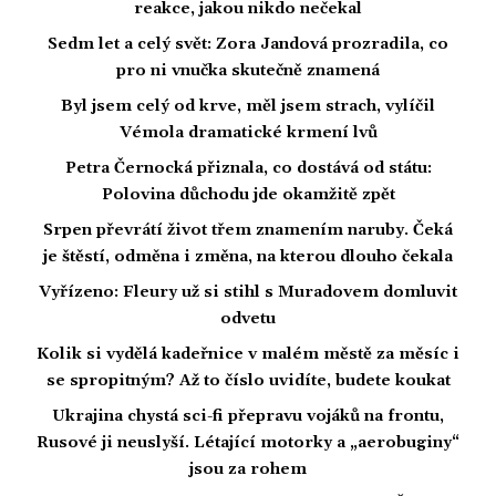
reakce, jakou nikdo nečekal
Sedm let a celý svět: Zora Jandová prozradila, co
pro ni vnučka skutečně znamená
Byl jsem celý od krve, měl jsem strach, vylíčil
Vémola dramatické krmení lvů
Petra Černocká přiznala, co dostává od státu:
Polovina důchodu jde okamžitě zpět
Srpen převrátí život třem znamením naruby. Čeká
je štěstí, odměna i změna, na kterou dlouho čekala
Vyřízeno: Fleury už si stihl s Muradovem domluvit
odvetu
Kolik si vydělá kadeřnice v malém městě za měsíc i
se spropitným? Až to číslo uvidíte, budete koukat
Ukrajina chystá sci-fi přepravu vojáků na frontu,
Rusové ji neuslyší. Létající motorky a „aerobuginy“
jsou za rohem