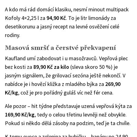
A kdo má rád domácí klasiku, nesmí minout multipack
Kofoly 4×2,25 l za
94,90 Kč
. To je litr limonády za
desetikorunu a jasný recept na levné osvěžení celé
rodiny.
Masová smršť a čerstvé překvapení
Kaufland umí zabodovat i u masožravců. Vepřová plec
bez kosti za
89,90 Kč za kilo
(sleva skoro 50 %) je
jasným signálem, že grilovací sezóna ještě nekončí. V
nabídce je i hovězí kližka z mladého býka za
269,90
Kč/kg
, což je pro pořádný guláš víc než fér cena.
Ale pozor – hit týdne představuje uzená vepřová kýta za
169,90 Kč/kg
, tedy o celou třetinu levněji než obvykle.
Pokud si někdo dělá zásoby na podzim, teď je ta chvíle.
K tomu ovoce a zelenina za hubičku – banány po 24,90