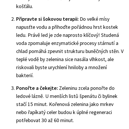
košťálu.
Připravte si šokovou terapii:
Do velké mísy
napusťte vodu a přihoďte pořádnou hrst kostek
ledu. Právě led je zde naprosto klíčový! Studená
voda zpomaluje enzymatické procesy stárnutí a
chlad pomáhá zpevnit strukturu buněčných stěn. V
teplé vodě by zelenina sice nasála vlhkost, ale
riskovali byste urychlení hniloby a množení
bakterií.
Ponořte a čekejte:
Zeleninu zcela ponořte do
ledové lázně. U menších listů špenátu či bylinek
stačí 15 minut. Kořenová zelenina jako mrkev
nebo řapíkatý celer budou k úplné regeneraci
potřebovat 30 až 60 minut.