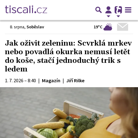
19°C
8. srpna
,
Soběslav
Jak oživit zeleninu: Scvrklá mrkev
nebo povadlá okurka nemusí letět
do koše, stačí jednoduchý trik s
ledem
1. 7. 2026 – 8:40
|
Magazín
|
Jiří Rilke