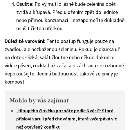
Osušte:
Po vyjmutí z lázně bude zelenina opět
tvrdá a křupavá. Před uložením zpět do lednice
nebo přímou konzumací ji nezapomeňte důkladně
osušit čistou utěrkou.
Důležité varování:
Tento postup funguje pouze na
zvadlou, ale nezkaženou zeleninu. Pokud je okurka už
na dotek slizká, salát žloutne nebo někde dokonce
vidíte plíseň, rozklad už začal a o záchranu se rozhodně
nepokoušejte. Jediná budoucnost takové zeleniny je
kompost.
Mohlo by vás zajímat
„Hloupého člověka poznáte podle 6 věcí“: Stará
přísloví varují před chováním, které vyčerpává víc
než otevřený konflikt