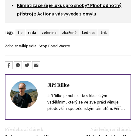
Klimatizace že je luxus pro snoby? Plnohodnotný
přístroj z Actionu vás vyvede z omylu
Tagy:
tip
rada
zelenina
zkažené
Lednice
trik
,
Zdroje:
wikipedia
Stop Food Waste
Jiří Rilke
Jiří Rilke je publicista s klasickým
vzděláním, který se ve své práci věnuje
především společenským tématům. Věří,
že i složité otázky dneška lze
zprostředkovat srozumitelně, aniž by se
vytratil jejich význam. Ve volném čase rád
Předchozí článek
Následující článek
čte filozofii, zajímá se o dějiny Evropy a