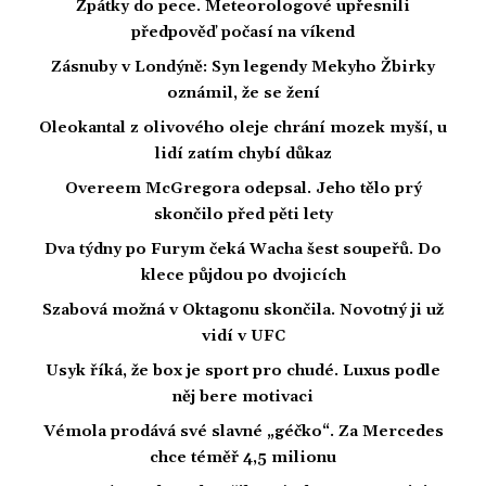
Zpátky do pece. Meteorologové upřesnili
předpověď počasí na víkend
Zásnuby v Londýně: Syn legendy Mekyho Žbirky
oznámil, že se žení
Oleokantal z olivového oleje chrání mozek myší, u
lidí zatím chybí důkaz
Overeem McGregora odepsal. Jeho tělo prý
skončilo před pěti lety
Dva týdny po Furym čeká Wacha šest soupeřů. Do
klece půjdou po dvojicích
Szabová možná v Oktagonu skončila. Novotný ji už
vidí v UFC
Usyk říká, že box je sport pro chudé. Luxus podle
něj bere motivaci
Vémola prodává své slavné „géčko“. Za Mercedes
chce téměř 4,5 milionu