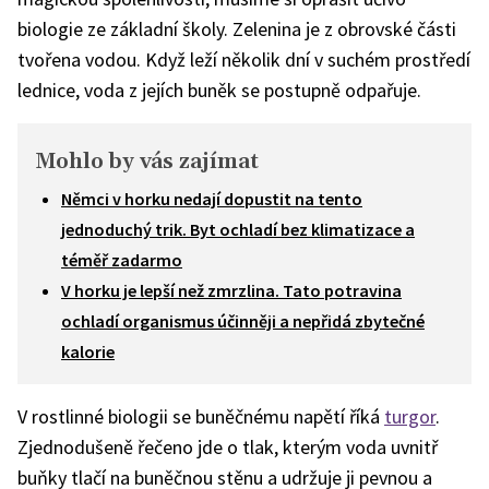
biologie ze základní školy. Zelenina je z obrovské části
tvořena vodou. Když leží několik dní v suchém prostředí
lednice, voda z jejích buněk se postupně odpařuje.
Mohlo by vás zajímat
Němci v horku nedají dopustit na tento
jednoduchý trik. Byt ochladí bez klimatizace a
téměř zadarmo
V horku je lepší než zmrzlina. Tato potravina
ochladí organismus účinněji a nepřidá zbytečné
kalorie
V rostlinné biologii se buněčnému napětí říká
turgor
.
Zjednodušeně řečeno jde o tlak, kterým voda uvnitř
buňky tlačí na buněčnou stěnu a udržuje ji pevnou a