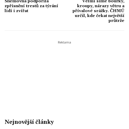
Sněmovna podpořila
Velmi silné bouřky,
vždycky jej fascinoval svět celebrit, který
zpřísnění trestů za týrání
kroupy, nárazy větru a
by podle něj posloužil pro nejednu
lidí i zvířat
přívalové srážky. ČHMÚ
určil, kde čekat největší
sociologickou studii.
průtrže
Nejnovější články