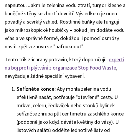
napnutou. Jakmile zelenina vodu ztratí, turgor klesne a
buněčné stěny se zbortí dovnitř. Výsledkem je onen
povadlý a scvrklý vzhled. Rostlinné buňky ale fungují
jako mikroskopické houbičky – pokud jim dodáte vodu
včas a ve správné formě, dokážou ji pomocí osmózy
nasát zpět a znovu se "nafouknout".
Tento trik záchrany potravin, který doporučují i
experti
na boj proti plýtvání z organizace Stop Food Waste
,
nevyžaduje žádné speciální vybavení.
Seřízněte konce:
Aby mohla zelenina vodu
efektivně nasát, potřebuje "otevřené" cesty. U
mrkve, celeru, ředkviček nebo stonků bylinek
seřízněte zhruba půl centimetru zaschlého konce
(podobně jako když dáváte květiny do vázy). U
listových salátů oddělte jednotlivé listy od