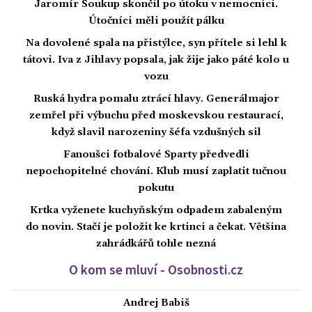
Jaromír Soukup skončil po útoku v nemocnici.
Útočníci měli použít pálku
Na dovolené spala na přistýlce, syn přítele si lehl k
tátovi. Iva z Jihlavy popsala, jak žije jako páté kolo u
vozu
Ruská hydra pomalu ztrácí hlavy. Generálmajor
zemřel při výbuchu před moskevskou restaurací,
když slavil narozeniny šéfa vzdušných sil
Fanoušci fotbalové Sparty předvedli
nepochopitelné chování. Klub musí zaplatit tučnou
pokutu
Krtka vyženete kuchyňským odpadem zabaleným
do novin. Stačí je položit ke krtinci a čekat. Většina
zahrádkářů tohle nezná
O kom se mluví - Osobnosti.cz
Andrej Babiš