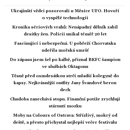
Ukrajinští vědci pozorovali u Měsíce UFO. Hovoří
o vyspělé technologii
Kronika sériových vrahů: Nenápadný dělník zabil
desítky žen. Policii unikal téměř 20 let
Fascinující i nebezpečná. U pobřeží Chorvatska
udeřila mořská smršť
Do zápasu jsem šel po kalbě, přiznal BKFC šampion
ve službách Oktagonu
Těsně před osmdesátkou strčí mladší kolegyně do
kapsy. Nejkrásnější outfity Jany Švandové berou
dech
Chudoba zanechává stopu. Finanční potíže zrychlují
stárnutí mozku
Moby na Colours of Ostrava: Střízlivý, mokrý od
deště, a přesto přichystal nejlepší večer festivalu