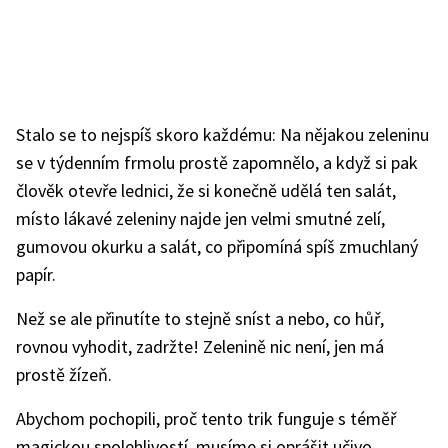
Stalo se to nejspíš skoro každému: Na nějakou zeleninu
se v týdenním frmolu prostě zapomnělo, a když si pak
člověk otevře lednici, že si konečně udělá ten salát,
místo lákavé zeleniny najde jen velmi smutné zelí,
gumovou okurku a salát, co připomíná spíš zmuchlaný
papír.
Než se ale přinutíte to stejně sníst a nebo, co hůř,
rovnou vyhodit, zadržte! Zelenině nic není, jen má
prostě žízeň.
Abychom pochopili, proč tento trik funguje s téměř
magickou spolehlivostí, musíme si oprášit učivo