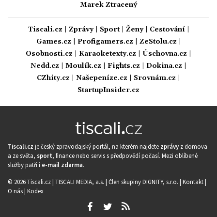
Marek Ztracený
Tiscali.cz
|
Zprávy
|
Sport
|
Ženy
|
Cestování
|
Games.cz
|
Profigamers.cz
|
ZeStolu.cz
|
Osobnosti.cz
|
Karaoketexty.cz
|
Úschovna.cz
|
Nedd.cz
|
Moulík.cz
|
Fights.cz
|
Dokina.cz
|
CZhity.cz
|
Našepeníze.cz
|
Srovnám.cz
|
StartupInsider.cz
Tiscali.cz
je český zpravodajský portál, na kterém najdete
zprávy
z domova
a ze světa,
sport
, finance nebo servis s předpovědí počasí. Mezi oblíbené
služby patří i
e-mail zdarma
.
© 2026 Tiscali.cz |
TISCALI MEDIA, a.s.
|
Člen skupiny DIGNITY, s.r.o.
|
Kontakt
|
O nás
|
Kodex