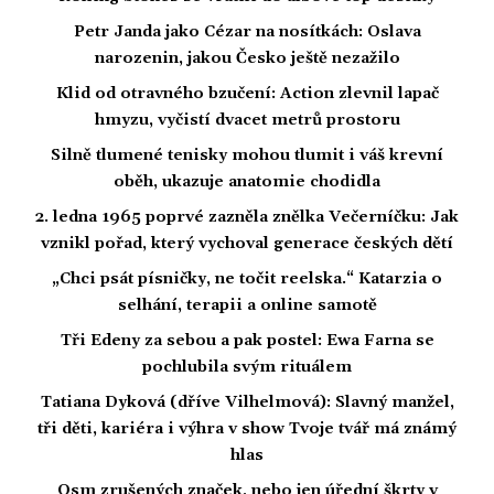
Petr Janda jako Cézar na nosítkách: Oslava
narozenin, jakou Česko ještě nezažilo
Klid od otravného bzučení: Action zlevnil lapač
hmyzu, vyčistí dvacet metrů prostoru
Silně tlumené tenisky mohou tlumit i váš krevní
oběh, ukazuje anatomie chodidla
2. ledna 1965 poprvé zazněla znělka Večerníčku: Jak
vznikl pořad, který vychoval generace českých dětí
„Chci psát písničky, ne točit reelska.“ Katarzia o
selhání, terapii a online samotě
Tři Edeny za sebou a pak postel: Ewa Farna se
pochlubila svým rituálem
Tatiana Dyková (dříve Vilhelmová): Slavný manžel,
tři děti, kariéra i výhra v show Tvoje tvář má známý
hlas
Osm zrušených značek, nebo jen úřední škrty v