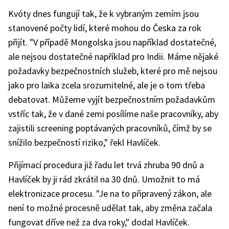
Kvóty dnes fungují tak, že k vybraným zemím jsou
stanovené počty lidí, které mohou do Česka za rok
přijít. "V případě Mongolska jsou například dostatečné,
ale nejsou dostatečné například pro Indii. Máme nějaké
požadavky bezpečnostních služeb, které pro mě nejsou
jako pro laika zcela srozumitelné, ale je o tom třeba
debatovat. Můžeme vyjít bezpečnostním požadavkům
vstříc tak, že v dané zemi posílíme naše pracovníky, aby
zajistili screening poptávaných pracovníků, čímž by se
snížilo bezpečností riziko," řekl Havlíček.
Přijímací procedura již řadu let trvá zhruba 90 dnů a
Havlíček by ji rád zkrátil na 30 dnů. Umožnit to má
elektronizace procesu. "Je na to připravený zákon, ale
není to možné procesně udělat tak, aby změna začala
fungovat dříve než za dva roky," dodal Havlíček.