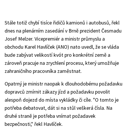
Stále totiž chybí tisíce řidičů kamionů i autobusů, řekl
dnes na plenárním zasedání v Brně prezident Česmadu
Josef Melzer. Vicepremiér a ministr průmyslu a
obchodu Karel Havlíček (ANO) nato uvedl, že se vláda
bude zabývat velikostí kvót pro konkrétní země a
zároveň pracuje na zrychlení procesu, který umožňuje
zahraničního pracovníka zaměstnat.
Opatrný je ministr naopak k dlouhodobému požadavku
dopravců zmírnit zákazy jízd a požadavku povolit
alespoň dojezd do místa vykládky či cíle. "O tomto je
potřeba debatovat, dát si na stůl veškerá čísla. Na
druhé straně je potřeba vnímat požadavek
bezpečnosti," řekl Havlíček.