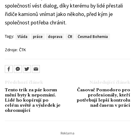
společností vést dialog, díky kterému by lidé přestali
řidiče kamionů vnímat jako někoho, před kým je
společnost potřeba chránit.
Tagy:
Vláda
práce
doprava
ČR
Česmad Bohemia
Zdroje:
ČTK
Předchozí článek
Následující článek
Tento trik za pár korun
Časovač Pomodoro pro
mění byty k nepoznání.
profesionály, kteří
Lidé ho kopírují po
potřebují lepší kontrolu
celém světě a výsledek je
nad časem v práci
ohromující