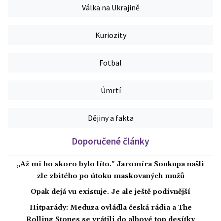
Válka na Ukrajině
Kuriozity
Fotbal
Úmrtí
Dějiny a fakta
Doporučené články
„Až mi ho skoro bylo líto." Jaromíra Soukupa našli
zle zbitého po útoku maskovaných mužů
Opak dejá vu existuje. Je ale ještě podivnější
Hitparády: Meduza ovládla česká rádia a The
Rolling Stones se vrátili do albové top desítky