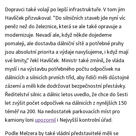
Dopravci také volají po lepší infrastruktuře. V tom jim
Havlíček přizvukoval. "Do silničních staveb jde nyní víc
peněz než do železnice, která se ale také opravuje a
modernizuje. Nevadí ale, když někde dojedeme
pomaleji, ale dostavba dálniční sítě a potřebné pruhy
jsou absolutní priorita a výdaje navyšujeme, i když mají
své limity," řekl Havlíček. Ministr také zmínil, že vláda
myslí i na výstavbu potřebného počtu odpočívek na
dálnicích a silnicích prvních tříd, aby řidiči měli důstojné
zázemí a měli kde dodržovat bezpečnostní přestávky.
Ředitelství silnic a dálnic letos uvedlo, že chce do šesti
let zvýšit počet odpočívek na dálnicích z nynějších 150
téměř na 200. Na nedostatek parkovacích míst pro
kamiony loni
upozornil
i Nejvyšší kontrolní úřad.
Podle Melzera by také vládní představitelé měli se