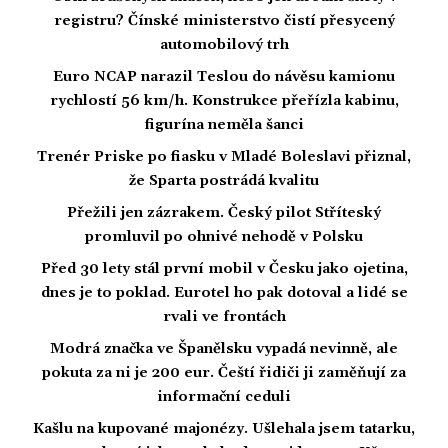
registru? Čínské ministerstvo čistí přesycený
automobilový trh
Euro NCAP narazil Teslou do návěsu kamionu
rychlostí 56 km/h. Konstrukce přeřízla kabinu,
figurína neměla šanci
Trenér Priske po fiasku v Mladé Boleslavi přiznal,
že Sparta postrádá kvalitu
Přežili jen zázrakem. Český pilot Stříteský
promluvil po ohnivé nehodě v Polsku
Před 30 lety stál první mobil v Česku jako ojetina,
dnes je to poklad. Eurotel ho pak dotoval a lidé se
rvali ve frontách
Modrá značka ve Španělsku vypadá nevinně, ale
pokuta za ni je 200 eur. Čeští řidiči ji zaměňují za
informační ceduli
Kašlu na kupované majonézy. Ušlehala jsem tatarku,