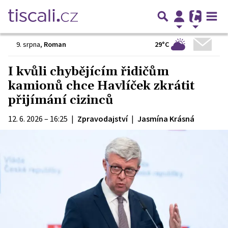
29°C
9. srpna
,
Roman
I kvůli chybějícím řidičům
kamionů chce Havlíček zkrátit
přijímání cizinců
12. 6. 2026 – 16:25
|
Zpravodajství
|
Jasmína Krásná