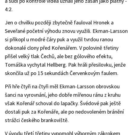
a sudí po kontrole videa uznali jeho zásah jako platný -
4:2.
Jen o chvilku později zbytečně fauloval Hronek a
Seveřané početní výhodu znovu využili. Ekman-Larsson
si přikopl u modré čáry puk a využil tvrdou ranou
dokonalé clony před Kořenářem. V polovině třetiny
přišel velký tlak Čechů, ale bez gólového efektu,
Tomáška vychytal Hellberg. Pak hráli přesilovku, jenže
skončila už po 15 sekundách Červenkovým faulem.
Při hře čtyři na čtyři měl Ekman-Larsson obrovskou
šanci na vyrovnání, jeho dobře mířenou ránu z kruhu
však Kořenář schoval do lapačky. Švédové pak ještě
dostali puk za Kořenáře, ale po nedovoleném bránění
strážci českého brankoviště.
V úvodu třetí třetiny vypomohl výborným zákrokem