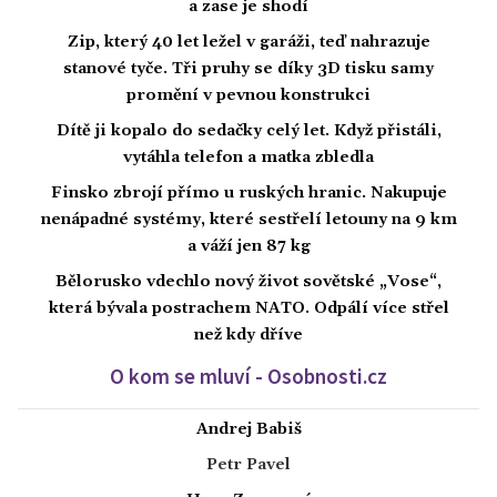
a zase je shodí
Zip, který 40 let ležel v garáži, teď nahrazuje
stanové tyče. Tři pruhy se díky 3D tisku samy
promění v pevnou konstrukci
Dítě ji kopalo do sedačky celý let. Když přistáli,
vytáhla telefon a matka zbledla
Finsko zbrojí přímo u ruských hranic. Nakupuje
nenápadné systémy, které sestřelí letouny na 9 km
a váží jen 87 kg
Bělorusko vdechlo nový život sovětské „Vose“,
která bývala postrachem NATO. Odpálí více střel
než kdy dříve
O kom se mluví - Osobnosti.cz
Andrej Babiš
Petr Pavel