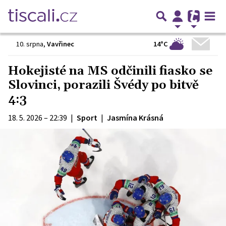
14°C
10. srpna
,
Vavřinec
Hokejisté na MS odčinili fiasko se
Slovinci, porazili Švédy po bitvě
4:3
18. 5. 2026 – 22:39
|
Sport
|
Jasmína Krásná