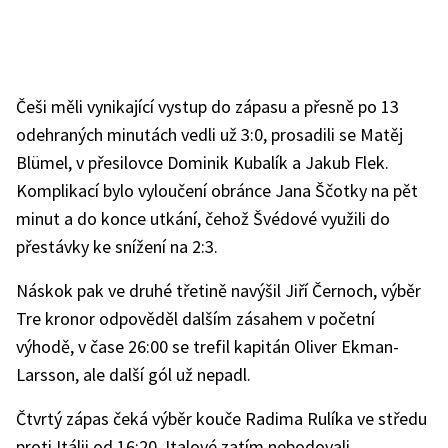
Češi měli vynikající vystup do zápasu a přesně po 13
odehraných minutách vedli už 3:0, prosadili se Matěj
Blümel, v přesilovce Dominik Kubalík a Jakub Flek.
Komplikací bylo vyloučení obránce Jana Ščotky na pět
minut a do konce utkání, čehož Švédové využili do
přestávky ke snížení na 2:3.
Náskok pak ve druhé třetině navýšil Jiří Černoch, výběr
Tre kronor odpověděl dalším zásahem v početní
výhodě, v čase 26:00 se trefil kapitán Oliver Ekman-
Larsson, ale další gól už nepadl.
Čtvrtý zápas čeká výběr kouče Radima Rulíka ve středu
proti Itálii od 16:20. Italové zatím nebodovali.