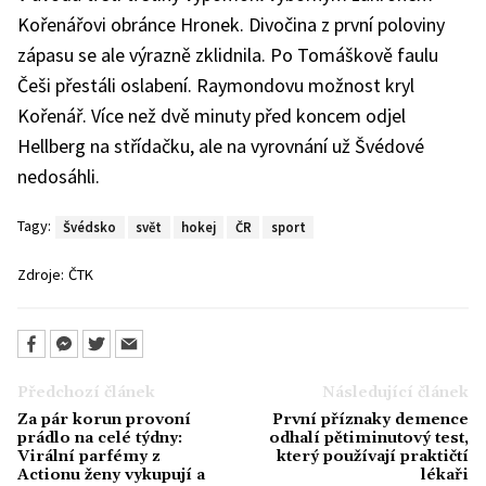
Kořenářovi obránce Hronek. Divočina z první poloviny
zápasu se ale výrazně zklidnila. Po Tomáškově faulu
Češi přestáli oslabení. Raymondovu možnost kryl
Kořenář. Více než dvě minuty před koncem odjel
Hellberg na střídačku, ale na vyrovnání už Švédové
nedosáhli.
Tagy:
Švédsko
svět
hokej
ČR
sport
Zdroje:
ČTK
Předchozí článek
Následující článek
Za pár korun provoní
První příznaky demence
prádlo na celé týdny:
odhalí pětiminutový test,
Virální parfémy z
který používají praktičtí
Actionu ženy vykupují a
lékaři