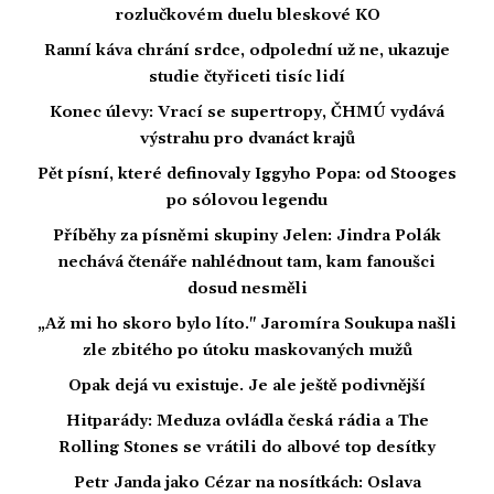
rozlučkovém duelu bleskové KO
Ranní káva chrání srdce, odpolední už ne, ukazuje
studie čtyřiceti tisíc lidí
Konec úlevy: Vrací se supertropy, ČHMÚ vydává
výstrahu pro dvanáct krajů
Pět písní, které definovaly Iggyho Popa: od Stooges
po sólovou legendu
Příběhy za písněmi skupiny Jelen: Jindra Polák
nechává čtenáře nahlédnout tam, kam fanoušci
dosud nesměli
„Až mi ho skoro bylo líto." Jaromíra Soukupa našli
zle zbitého po útoku maskovaných mužů
Opak dejá vu existuje. Je ale ještě podivnější
Hitparády: Meduza ovládla česká rádia a The
Rolling Stones se vrátili do albové top desítky
Petr Janda jako Cézar na nosítkách: Oslava