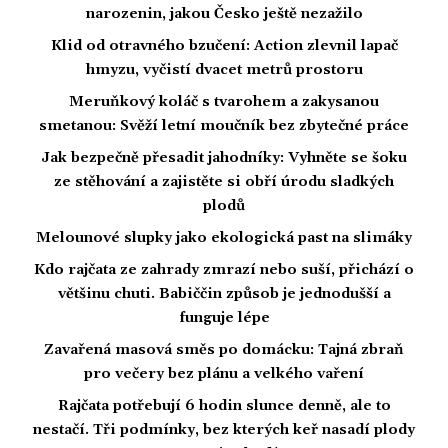
narozenin, jakou Česko ještě nezažilo
Klid od otravného bzučení: Action zlevnil lapač
hmyzu, vyčistí dvacet metrů prostoru
Meruňkový koláč s tvarohem a zakysanou
smetanou: Svěží letní moučník bez zbytečné práce
Jak bezpečně přesadit jahodníky: Vyhněte se šoku
ze stěhování a zajistěte si obří úrodu sladkých
plodů
Melounové slupky jako ekologická past na slimáky
Kdo rajčata ze zahrady zmrazí nebo suší, přichází o
většinu chuti. Babiččin způsob je jednodušší a
funguje lépe
Zavařená masová směs po domácku: Tajná zbraň
pro večery bez plánu a velkého vaření
Rajčata potřebují 6 hodin slunce denně, ale to
nestačí. Tři podmínky, bez kterých keř nasadí plody