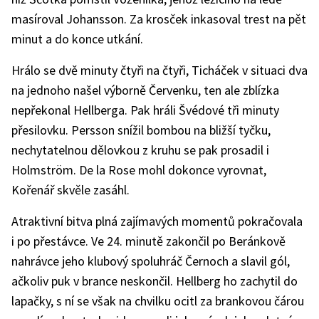
masíroval Johansson. Za krosček inkasoval trest na pět
minut a do konce utkání.
Hrálo se dvě minuty čtyři na čtyři, Ticháček v situaci dva
na jednoho našel výborně Červenku, ten ale zblízka
nepřekonal Hellberga. Pak hráli Švédové tři minuty
přesilovku. Persson snížil bombou na bližší tyčku,
nechytatelnou dělovkou z kruhu se pak prosadil i
Holmström. De la Rose mohl dokonce vyrovnat,
Kořenář skvěle zasáhl.
Atraktivní bitva plná zajímavých momentů pokračovala
i po přestávce. Ve 24. minutě zakončil po Beránkově
nahrávce jeho klubový spoluhráč Černoch a slavil gól,
ačkoliv puk v brance neskončil. Hellberg ho zachytil do
lapačky, s ní se však na chvilku ocitl za brankovou čárou