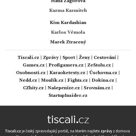
Hana Zagorová
Kazma Kazmitch
Kim Kardashian
Karlos Vémola
Marek Ztracený
Tiscali.cz
|
Zprávy
|
Sport
|
Ženy
|
Cestování
|
Games.cz
|
Profigamers.cz
|
ZeStolu.cz
|
Osobnosti.cz
|
Karaoketexty.cz
|
Úschovna.cz
|
Nedd.cz
|
Moulík.cz
|
Fights.cz
|
Dokina.cz
|
CZhity.cz
|
Našepeníze.cz
|
Srovnám.cz
|
StartupInsider.cz
Tiscali.cz
je český zpravodajský portál, na kterém najdete
zprávy
z domova