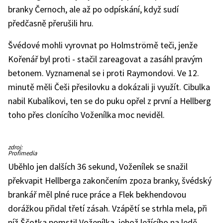
branky Černoch, ale až po odpískání, když sudí
předčasně přerušili hru.
Švédové mohli vyrovnat po Holmströmě teči, jenže
Kořenář byl proti - stačil zareagovat a zasáhl pravým
betonem. Vyznamenal se i proti Raymondovi. Ve 12.
minutě měli Češi přesilovku a dokázali ji využít. Cibulka
nabil Kubalíkovi, ten se do puku opřel z první a Hellberg
toho přes clonícího Voženílka moc neviděl.
zdroj:
Profimedia
Uběhlo jen dalších 36 sekund, Voženílek se snažil
překvapit Hellberga zakončením zpoza branky, švédský
brankář měl plné ruce práce a Flek bekhendovou
dorážkou přidal třetí zásah. Vzápětí se strhla mela, při
níž Ščotka pomstil Voženílka, jehož ležícího na ledě