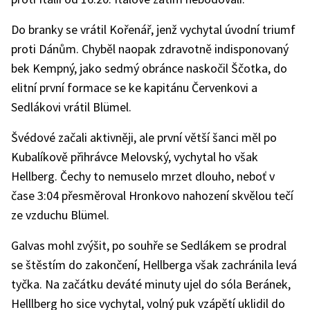
Do branky se vrátil Kořenář, jenž vychytal úvodní triumf
proti Dánům. Chyběl naopak zdravotně indisponovaný
bek Kempný, jako sedmý obránce naskočil Ščotka, do
elitní první formace se ke kapitánu Červenkovi a
Sedlákovi vrátil Blümel.
Švédové začali aktivněji, ale první větší šanci měl po
Kubalíkově přihrávce Melovský, vychytal ho však
Hellberg. Čechy to nemuselo mrzet dlouho, neboť v
čase 3:04 přesměroval Hronkovo nahození skvělou tečí
ze vzduchu Blümel.
Galvas mohl zvýšit, po souhře se Sedlákem se prodral
se štěstím do zakončení, Hellberga však zachránila levá
tyčka. Na začátku deváté minuty ujel do sóla Beránek,
Helllberg ho sice vychytal, volný puk vzápětí uklidil do