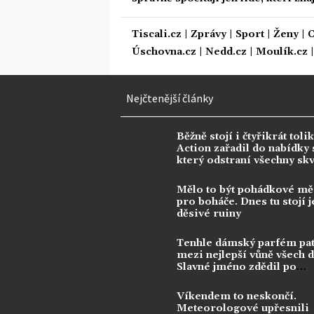
Tiscali.cz
|
Zprávy
|
Sport
|
Ženy
|
C
Úschovna.cz
|
Nedd.cz
|
Moulík.cz
Nejčtenější články
Běžně stojí i čtyřikrát tolik
Action zařadil do nabídky s
který odstraní všechny sk
Mělo to být pohádkové mě
pro boháče. Dnes tu stojí j
děsivé ruiny
Tenhle dámský parfém pat
mezi nejlepší vůně všech 
Slavné jméno zdědil po
kontroverzní legendě
Víkendem to neskončí.
Meteorologové upřesnili