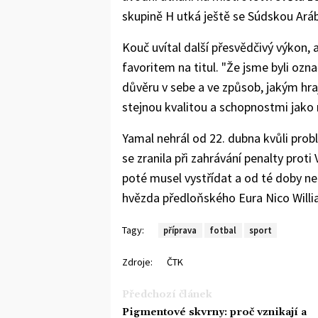
skupině H utká ještě se Súdskou Aráb
Kouč uvítal další přesvědčivý výkon, 
favoritem na titul. "Že jsme byli ozn
důvěru v sebe a ve způsob, jakým hr
stejnou kvalitou a schopnostmi jako m
Yamal nehrál od 22. dubna kvůli pr
se zranila při zahrávání penalty prot
poté musel vystřídat a od té doby ne
hvězda předloňského Eura Nico Willia
Tagy:
příprava
fotbal
sport
Zdroje:
ČTK
Předchozí článek
Pigmentové skvrny: proč vznikají a