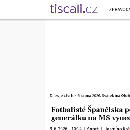
ZPRAVODA
Dnes je
čtvrtek
6. srpna
2026
.
Svátek má
Oldř
Fotbalisté Španělska p
generálku na MS vyne
9. 6. 2026 – 10:14
|
Sport
|
Jasmína Krá