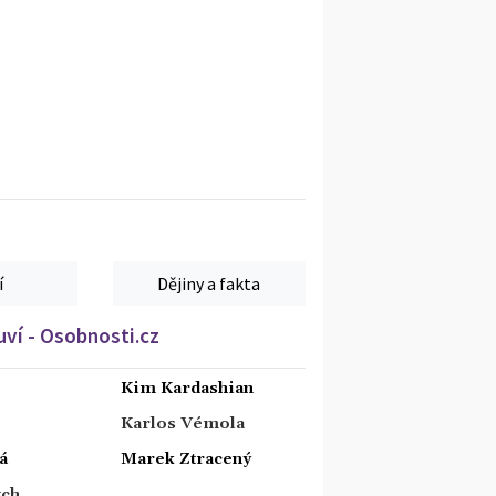
í
Dějiny a fakta
ví - Osobnosti.cz
Kim Kardashian
Karlos Vémola
á
Marek Ztracený
tch