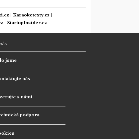
i.cz
|
Karaoketexty.cz
|
cz
|
StartupInsider.cz
nás
do jsme
ntaktujte nás
zerujte s námi
echnická podpora
ookies