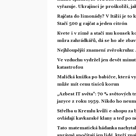
vyřazuje. Ukrajinci je proškolili, j
Rajčata do limonády? V Itálii je to 
Stačí 500 g rajčat a jeden citrón
Kvete i v zimě a stačí mu kousek ko
můra zahrádkářů, dá se ho ale zbav
Nejhloupější znamení zvěrokruhu: 4
Ve vzduchu vydržel jen devět minut.
katastrofou
Maličká knížka po babičce, která vy
může mít cenu tisíců korun
„Azbest IT světa“: 70 % světových
jazyce z roku 1959. Nikdo ho neum
Střelba u Kremlu kvůli e-shopu za 
ovládají kavkazské klany a teď po n
Tato matematická hádanka nachytala u
správně spočítají jen lidé, kteří zn