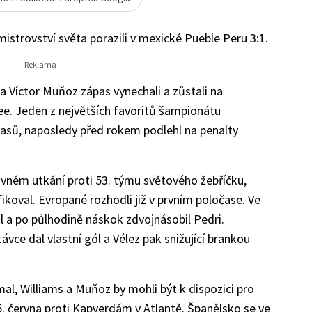
istrovství světa porazili v mexické Pueble Peru 3:1.
a Víctor Muňoz zápas vynechali a zůstali na
e. Jeden z největších favoritů šampionátu
ápasů, naposledy před rokem podlehl na penalty
avném utkání proti 53. týmu světového žebříčku,
fikoval. Evropané rozhodli již v prvním poločase. Ve
 a po půlhodině náskok zdvojnásobil Pedri.
ávce dal vlastní gól a Vélez pak snižující brankou
mal, Williams a Muňoz by mohli být k dispozici pro
5. června proti Kapverdám v Atlantě. Španělsko se ve