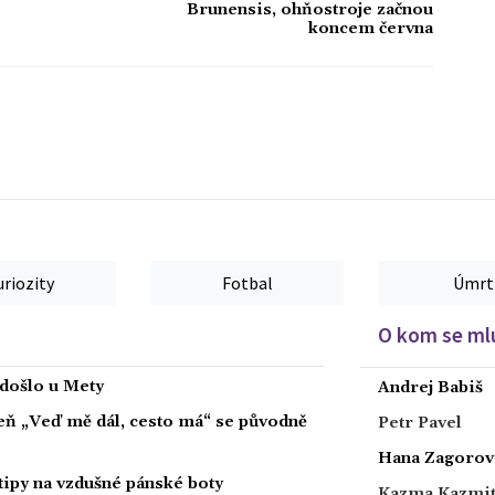
Brunensis, ohňostroje začnou
koncem června
uriozity
Fotbal
Úmrt
O kom se mlu
 došlo u Mety
Andrej Babiš
íseň „Veď mě dál, cesto má“ se původně
Petr Pavel
Hana Zagorov
tipy na vzdušné pánské boty
Kazma Kazmi