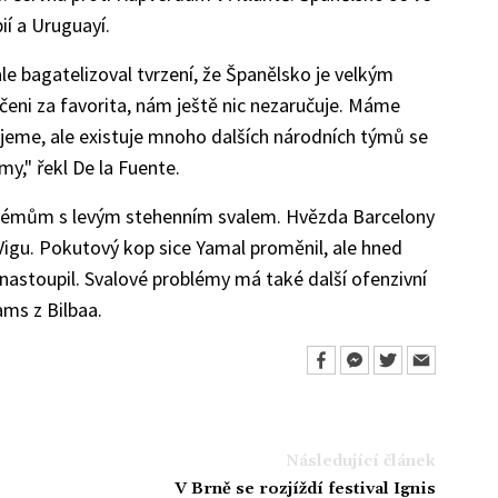
ií a Uruguayí.
ale bagatelizoval tvrzení, že Španělsko je velkým
ačeni za favorita, nám ještě nic nezaručuje. Máme
ajeme, ale existuje mnoho dalších národních týmů se
y," řekl De la Fuente.
oblémům s levým stehenním svalem. Hvězda Barcelony
i Vigu. Pokutový kop sice Yamal proměnil, ale hned
nastoupil. Svalové problémy má také další ofenzivní
ms z Bilbaa.
Následující článek
V Brně se rozjíždí festival Ignis