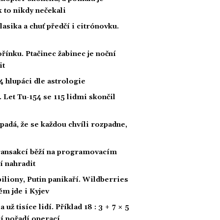
ak to nikdy nečekali
klasika a chuť předčí i citrónovku.
řínku. Ptačinec žabinec je noční
it
 hlupáci dle astrologie
 Let Tu-154 se 115 lidmi skončil
padá, že se každou chvíli rozpadne,
 transakcí běží na programovacím
í nahradit
biliony, Putin panikaří. Wildberries
ěm jde i Kyjev
ž tisíce lidí. Příklad 18 : 3 + 7 × 5
ají pořadí operací