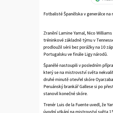
Fotbalisté Španělska v generálce na m
Zranění Lamine Yamal, Nico Williams 
tréninkové základně týmu v Tennesse
prodloužil sérii bez porážky na 10 z
Portugalsku ve finále Ligy národů.
Španělé nastoupili v posledním přípr
který se na mistrovství světa nekvali
druhé minutě otevřel skóre Oyarzabal
Peruánský brankář Gallese si po přest
stanovil konečné skóre.
Trenér Luis de la Fuente uvedl, že Ya
úvodní utkání na mistrovství světa 1