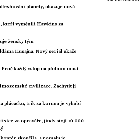
dlesňování planety, ukazuje nová
, kteří vyměnili Hawkins za
nuje ženský tým
ddáma Husajna. Nový seriál ukáže
: Proč každý vstup na pódium musí
mozemské civilizace. Zachytit ji
 plácačku, trik za korunu je vyhubí
tisíce za opraváře, jindy stojí 10 000
ný
likoptér skončila, a pomalu je