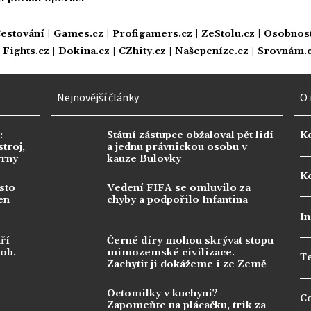
estování
|
Games.cz
|
Profigamers.cz
|
ZeStolu.cz
|
Osobnost
|
Fights.cz
|
Dokina.cz
|
CZhity.cz
|
Našepeníze.cz
|
Srovnám.
Nejnovější články
O 
:
Státní zástupce obžaloval pět lidí
K
troj,
a jednu právnickou osobu v
vrny
kauze Bulovky
Ko
sto
Vedení FIFA se omluvilo za
en
chyby a podpořilo Infantina
In
ří
Černé díry mohou skrývat stopu
dob.
mimozemské civilizace.
T
Zachytit ji dokážeme i ze Země
Octomilky v kuchyni?
C
Zapomeňte na plácačku, trik za