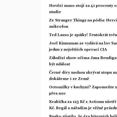
Hovězí maso stojí za 41 procenty o
studie
Ze Stranger Things na pódia: Herci
mikrofon
Ted Lasso je zpátky! Tentokrát tré
Joel Kinnaman se vydává na lov Sa
jednu z největších operací CIA
Zákulisí show očima Jana Bendiga
být událost
Černé díry mohou skrývat stopu mi
dokážeme i ze Země
Octomilky v kuchyni? Zapomeňte na
přes noc
Krabička za 125 Kč z Actionu ušetří 
Kč. Regál s nářadím je věčně prázd
Rusko zjistilo, že éra bitevních he