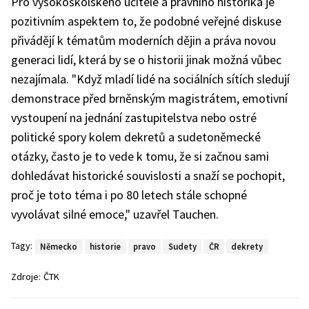
Pro vysokoškolského učitele a právního historika je
pozitivním aspektem to, že podobné veřejné diskuse
přivádějí k tématům moderních dějin a práva novou
generaci lidí, která by se o historii jinak možná vůbec
nezajímala. "Když mladí lidé na sociálních sítích sledují
demonstrace před brněnským magistrátem, emotivní
vystoupení na jednání zastupitelstva nebo ostré
politické spory kolem dekretů a sudetoněmecké
otázky, často je to vede k tomu, že si začnou sami
dohledávat historické souvislosti a snaží se pochopit,
proč je toto téma i po 80 letech stále schopné
vyvolávat silné emoce," uzavřel Tauchen.
Tagy:
Německo
historie
pravo
Sudety
ČR
dekrety
Zdroje:
ČTK