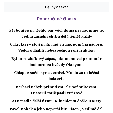
Dějiny a fakta
Doporučené články
Při bouřce na těchto pár věcí doma nezapomínejte.
Jednu zásadní chybu dělá téměř každý
Cukr, který stojí na špatné straně, pomáhá nádoru.
Vědci odhalili nebezpečnou roli fruktózy
Byl to rozlučkový zápas, okomentoval promotér
budoucnost hvězdy Oktagonu
Chlapec snědl sýr a zemřel. Mohla za to běžná
bakterie
Barbaři nebyli primitivní, ale sofistikovaní.
Historii totiž psali vítězové
AI napadla další firmu. K incidentu došlo u Mety
Pavel Bobek a jeho největší hit: Píseň „Veď mě dál,