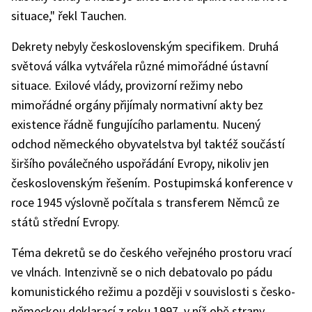
situace," řekl Tauchen.
Dekrety nebyly československým specifikem. Druhá
světová válka vytvářela různé mimořádné ústavní
situace. Exilové vlády, provizorní režimy nebo
mimořádné orgány přijímaly normativní akty bez
existence řádně fungujícího parlamentu. Nucený
odchod německého obyvatelstva byl taktéž součástí
širšího poválečného uspořádání Evropy, nikoliv jen
československým řešením. Postupimská konference v
roce 1945 výslovně počítala s transferem Němců ze
států střední Evropy.
Téma dekretů se do českého veřejného prostoru vrací
ve vlnách. Intenzivně se o nich debatovalo po pádu
komunistického režimu a později v souvislosti s česko-
německou deklarací z roku 1997, v níž obě strany