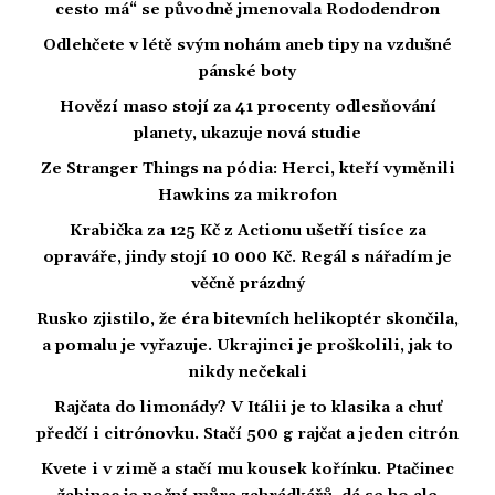
cesto má“ se původně jmenovala Rododendron
Odlehčete v létě svým nohám aneb tipy na vzdušné
pánské boty
Hovězí maso stojí za 41 procenty odlesňování
planety, ukazuje nová studie
Ze Stranger Things na pódia: Herci, kteří vyměnili
Hawkins za mikrofon
Krabička za 125 Kč z Actionu ušetří tisíce za
opraváře, jindy stojí 10 000 Kč. Regál s nářadím je
věčně prázdný
Rusko zjistilo, že éra bitevních helikoptér skončila,
a pomalu je vyřazuje. Ukrajinci je proškolili, jak to
nikdy nečekali
Rajčata do limonády? V Itálii je to klasika a chuť
předčí i citrónovku. Stačí 500 g rajčat a jeden citrón
Kvete i v zimě a stačí mu kousek kořínku. Ptačinec