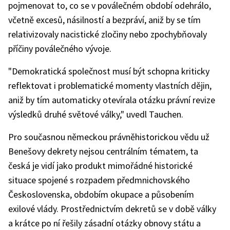
pojmenovat to, co se v poválečném období odehrálo,
včetně excesů, násilností a bezpráví, aniž by se tím
relativizovaly nacistické zločiny nebo zpochybňovaly
příčiny poválečného vývoje.
"Demokratická společnost musí být schopna kriticky
reflektovat i problematické momenty vlastních dějin,
aniž by tím automaticky otevírala otázku právní revize
výsledků druhé světové války," uvedl Tauchen.
Pro současnou německou právněhistorickou vědu už
Benešovy dekrety nejsou centrálním tématem, ta
česká je vidí jako produkt mimořádné historické
situace spojené s rozpadem předmnichovského
Československa, obdobím okupace a působením
exilové vlády. Prostřednictvím dekretů se v době války
a krátce po ní řešily zásadní otázky obnovy státu a