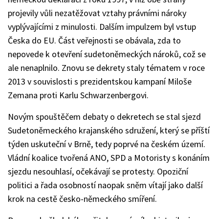
projevily vůli nezatěžovat vztahy právními nároky
vyplývajícími z minulosti. Dalším impulzem byl vstup
Česka do EU. Část veřejnosti se obávala, zda to
nepovede k otevření sudetoněmeckých nároků, což se
ale nenaplnilo. Znovu se dekrety staly tématem v roce
2013 v souvislosti s prezidentskou kampaní Miloše
Zemana proti Karlu Schwarzenbergovi.
Novým spouštěčem debaty o dekretech se stal sjezd
Sudetoněmeckého krajanského sdružení, který se příští
týden uskuteční v Brně, tedy poprvé na českém území.
Vládní koalice tvořená ANO, SPD a Motoristy s konáním
sjezdu nesouhlasí, očekávají se protesty. Opoziční
politici a řada osobností naopak sněm vítají jako další
krok na cestě česko-německého smíření.