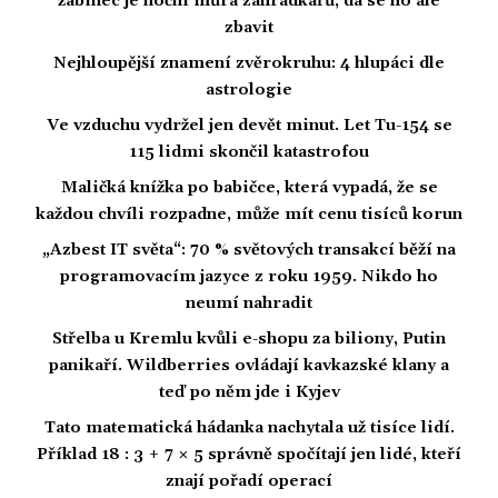
žabinec je noční můra zahrádkářů, dá se ho ale
zbavit
Nejhloupější znamení zvěrokruhu: 4 hlupáci dle
astrologie
Ve vzduchu vydržel jen devět minut. Let Tu-154 se
115 lidmi skončil katastrofou
Maličká knížka po babičce, která vypadá, že se
každou chvíli rozpadne, může mít cenu tisíců korun
„Azbest IT světa“: 70 % světových transakcí běží na
programovacím jazyce z roku 1959. Nikdo ho
neumí nahradit
Střelba u Kremlu kvůli e-shopu za biliony, Putin
panikaří. Wildberries ovládají kavkazské klany a
teď po něm jde i Kyjev
Tato matematická hádanka nachytala už tisíce lidí.
Příklad 18 : 3 + 7 × 5 správně spočítají jen lidé, kteří
znají pořadí operací