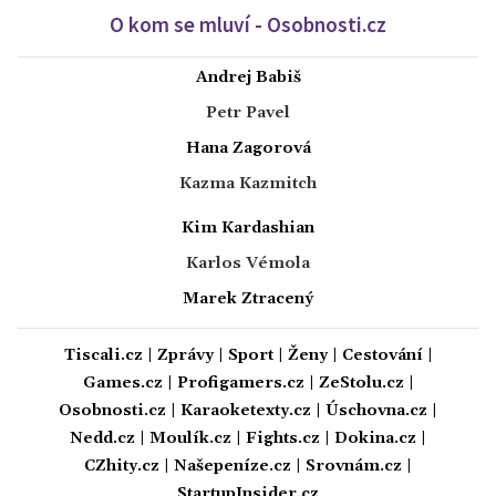
O kom se mluví - Osobnosti.cz
Andrej Babiš
Petr Pavel
Hana Zagorová
Kazma Kazmitch
Kim Kardashian
Karlos Vémola
Marek Ztracený
Tiscali.cz
|
Zprávy
|
Sport
|
Ženy
|
Cestování
|
Games.cz
|
Profigamers.cz
|
ZeStolu.cz
|
Osobnosti.cz
|
Karaoketexty.cz
|
Úschovna.cz
|
Nedd.cz
|
Moulík.cz
|
Fights.cz
|
Dokina.cz
|
CZhity.cz
|
Našepeníze.cz
|
Srovnám.cz
|
StartupInsider.cz