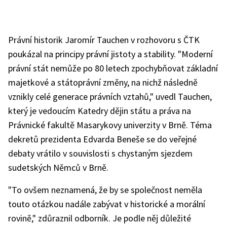
Právní historik Jaromír Tauchen v rozhovoru s ČTK
poukázal na principy právní jistoty a stability. "Moderní
právní stát nemůže po 80 letech zpochybňovat základní
majetkové a státoprávní změny, na nichž následně
vznikly celé generace právních vztahů," uvedl Tauchen,
který je vedoucím Katedry dějin státu a práva na
Právnické fakultě Masarykovy univerzity v Brně. Téma
dekretů prezidenta Edvarda Beneše se do veřejné
debaty vrátilo v souvislosti s chystaným sjezdem
sudetských Němců v Brně.
"To ovšem neznamená, že by se společnost neměla
touto otázkou nadále zabývat v historické a morální
rovině," zdůraznil odborník. Je podle něj důležité