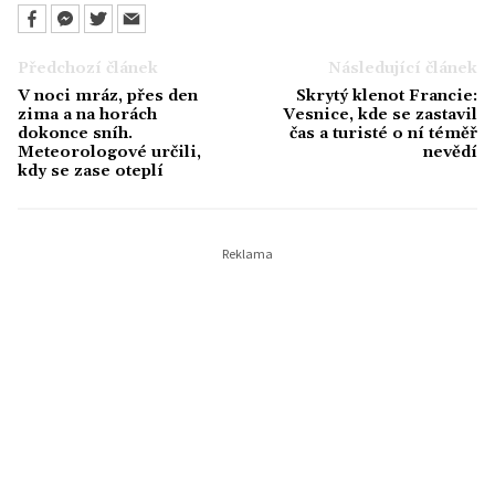
Předchozí článek
Následující článek
V noci mráz, přes den
Skrytý klenot Francie:
zima a na horách
Vesnice, kde se zastavil
dokonce sníh.
čas a turisté o ní téměř
Meteorologové určili,
nevědí
kdy se zase oteplí