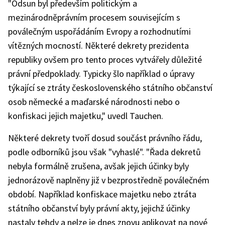
"Odsun byl především politickým a
mezinárodněprávním procesem souvisejícím s
poválečným uspořádáním Evropy a rozhodnutími
vítězných mocností. Některé dekrety prezidenta
republiky ovšem pro tento proces vytvářely důležité
právní předpoklady. Typicky šlo například o úpravy
týkající se ztráty československého státního občanství
osob německé a maďarské národnosti nebo o
konfiskaci jejich majetku," uvedl Tauchen.
Některé dekrety tvoří dosud součást právního řádu,
podle odborníků jsou však "vyhaslé". "Řada dekretů
nebyla formálně zrušena, avšak jejich účinky byly
jednorázově naplněny již v bezprostředně poválečném
období. Například konfiskace majetku nebo ztráta
státního občanství byly právní akty, jejichž účinky
nastaly tehdy a nelze je dnes znovu aplikovat na nové