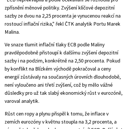
zpřísnění měnové politiky. Zvýšení klíčové depozitní
sazby ze dvou na 2,25 procenta je vynucenou reakcí na
rostoucí inflační rizika," řekl ČTK analytik Portu Marek
Malina.
Ve snaze tlumit inflační tlaky ECB podle Maliny
pravděpodobně přistoupí k dalšímu zvýšení depozitní
sazby i na podzim, konkrétně na 2,50 procenta. Pokud
by konflikt na Blízkém východě pokračoval a ceny
energií zůstávaly na současných úrovních dlouhodobě,
není vyloučeno ani třetí zvýšení, což by mělo vážné
důsledky pro už tak slabý ekonomický růst v eurozóně,
varoval analytik.
Růst cen ropy a plynu přispěl k tomu, že inflace v
zemích eurozóny v květnu stoupla na 3,2 procenta, a