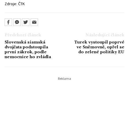
Zdroje:
ČTK
Předchozí článek
Následující článek
Slovenská siamská
Turek vystoupil poprvé
dvojčata podstoupila
ve Sněmovně, opřel se
první zákrok, podle
do zelené politiky EU
nemocnice ho zvládla