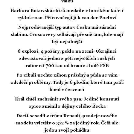
válku
Barbora Bukovská sbírá medaile v horském kole i
cyklokrosu. Přirovnávají ji k van der Poelovi
Nejprodávanější typ auta v Česku má zásadní
slabinu. Crossovery selhávají přesně tam, kde mají
být nejsilnější
6 explozí, 4 požáry, peklo na zemi: Ukrajinci
zdevastovali jednu z pěti největších ruských
rafinerií 700 km od hranic i lodě FSB
Po cibuli nechte záhon prázdný a půda se vám
odvděčí problémy. Tady je 6 plodin, které tam patří
hned v červenci
Král chtěl zachránit svého psa. Jediné kousnutí
opice změnilo dějiny celého Řecka
Dacii sesadil z trůnu Renault, prodeje nového
modelu vyletěly o 372 % za jediný rok. Češi ale
jedou svojí pohádku