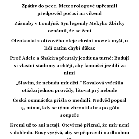
Zpátky do pece. Meteorologové upřesnili
předpověď počasí na víkend
Zásnuby v Londýně: Syn legendy Mekyho Žbirky
oznámil, že se žení
Oleokantal z olivového oleje chrání mozek myší, u
lidí zatím chybí důkaz
Proč Adele a Shakira přestaly jezdit na turné: Budují
si vlastní stadiony a chtějí, aby fanoušci jezdili za
nimi
„Slavím, že nebudu mít děti." Kovalová vyřešila
otázku jednou provždy, litovat prý nebude
Česká osmnáctka přišla o medaili. Nedvěd popsal
15 minut, kdy se týmu zhroutila hra po gólu
soupeře
Kreml už to ani netají. Otevřeně přiznal, že mír není
v dohledu. Rusy vyzývá, aby se připravili na dlouhou