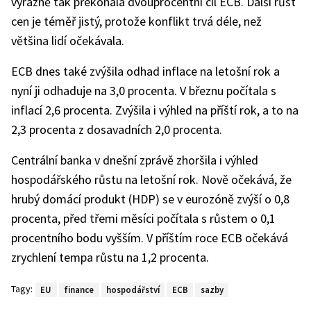
výrazně tak překonala dvouprocentní cíl ECB. Další růst
cen je téměř jistý, protože konflikt trvá déle, než
většina lidí očekávala.
ECB dnes také zvýšila odhad inflace na letošní rok a
nyní ji odhaduje na 3,0 procenta. V březnu počítala s
inflací 2,6 procenta. Zvýšila i výhled na příští rok, a to na
2,3 procenta z dosavadních 2,0 procenta.
Centrální banka v dnešní zprávě zhoršila i výhled
hospodářského růstu na letošní rok. Nově očekává, že
hrubý domácí produkt (HDP) se v eurozóně zvýší o 0,8
procenta, před třemi měsíci počítala s růstem o 0,1
procentního bodu vyšším. V příštím roce ECB očekává
zrychlení tempa růstu na 1,2 procenta.
Tagy:
EU
finance
hospodářství
ECB
sazby