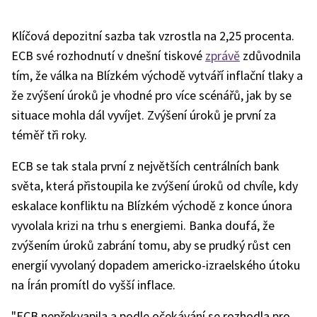
Klíčová depozitní sazba tak vzrostla na 2,25 procenta.
ECB své rozhodnutí v dnešní tiskové
zprávě
zdůvodnila
tím, že válka na Blízkém východě vytváří inflační tlaky a
že zvýšení úroků je vhodné pro více scénářů, jak by se
situace mohla dál vyvíjet. Zvýšení úroků je první za
téměř tři roky.
ECB se tak stala první z největších centrálních bank
světa, která přistoupila ke zvýšení úroků od chvíle, kdy
eskalace konfliktu na Blízkém východě z konce února
vyvolala krizi na trhu s energiemi. Banka doufá, že
zvýšením úroků zabrání tomu, aby se prudký růst cen
energií vyvolaný dopadem americko-izraelského útoku
na Írán promítl do vyšší inflace.
"ECB nepřekvapila a podle očekávání se rozhodla pro