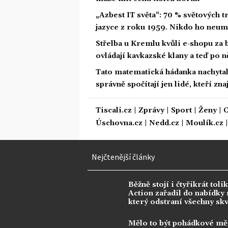
„Azbest IT světa“: 70 % světových
jazyce z roku 1959. Nikdo ho neum
Střelba u Kremlu kvůli e-shopu za 
ovládají kavkazské klany a teď po n
Tato matematická hádanka nachytala u
správně spočítají jen lidé, kteří zn
Tiscali.cz
|
Zprávy
|
Sport
|
Ženy
|
C
Úschovna.cz
|
Nedd.cz
|
Moulík.cz
Nejčtenější články
Běžně stojí i čtyřikrát tolik
Action zařadil do nabídky s
který odstraní všechny sk
Mělo to být pohádkové mě