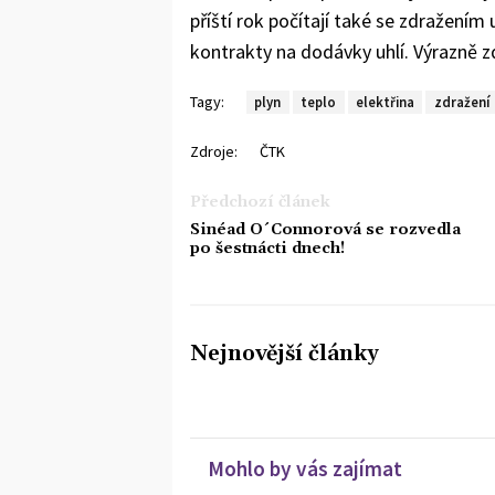
příští rok počítají také se zdražením 
kontrakty na dodávky uhlí. Výrazně zdr
Tagy:
plyn
teplo
elektřina
zdražení
Zdroje:
ČTK
Předchozí článek
Sinéad O´Connorová se rozvedla
po šestnácti dnech!
Nejnovější články
Mohlo by vás zajímat