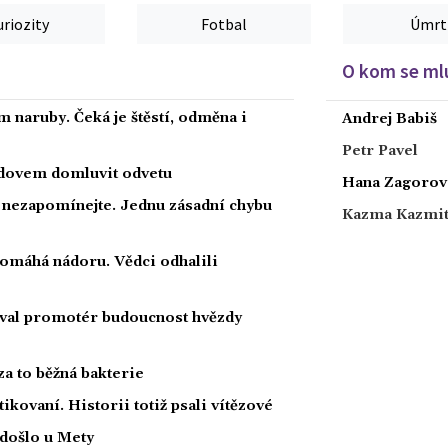
uriozity
Fotbal
Úmrt
O kom se mlu
 naruby. Čeká je štěstí, odměna i
Andrej Babiš
Petr Pavel
radovem domluvit odvetu
Hana Zagorov
a nezapomínejte. Jednu zásadní chybu
Kazma Kazmi
 pomáhá nádoru. Vědci odhalili
oval promotér budoucnost hvězdy
za to běžná bakterie
tikovaní. Historii totiž psali vítězové
 došlo u Mety