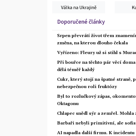
Válka na Ukrajině
K
Doporučené články
Srpen převrátí život třem znamením
změna, na kterou dlouho čekala
Vyřízeno: Fleury už si stihl s Mu
Při bouřce na těchto pár věcí dom
dělá téměř každý
Cukr, který stojí na špatné straně,
nebezpečnou roli fruktózy
Byl to rozlučkový zápas, okoment
Oktagonu
Chlapec snědl sýr a zemřel. Mohla 
Barbaři nebyli primitivní, ale sofis
AI napadla další firmu. K incidentu