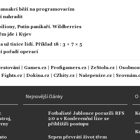
 transakcí běží na programovacím
í nahradit
biliony, Putin panikaří. Wildberries
ěm jde i Kyjev
ž tisíce lidí. Příklad 18 : 3 + 7 × 5
ají pořadí operací
estování
|
Games.cz
|
Profigamers.cz
|
ZeStolu.cz
|
Osobnost
|
Fights.cz
|
Dokina.cz
|
CZhity.cz
|
Našepeníze.cz
|
Srovnám.
Nejnovější články
O 
:
Fotbalisté Jablonce porazili RFS
K
troj,
2:0 a v Konferenční lize se
vrny
přiblížili postupu
Ko
sto
Srpen převrátí život třem