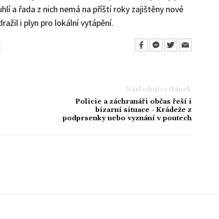
uhlí a řada z nich nemá na příští roky zajištěny nové
ažil i plyn pro lokální vytápění.
Následující článek
Policie a záchranáři občas řeší i
bizarní situace - Krádeže z
podprsenky nebo vyznání v poutech