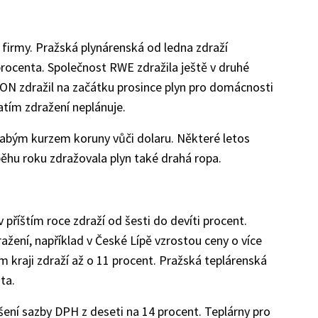
 firmy. Pražská plynárenská od ledna zdraží
ocenta. Společnost RWE zdražila ještě v druhé
.ON zdražil na začátku prosince plyn pro domácnosti
atím zdražení neplánuje.
labým kurzem koruny vůči dolaru. Některé letos
růběhu roku zdražovala plyn také drahá ropa.
příštím roce zdraží od šesti do devíti procent.
dražení, například v České Lípě vzrostou ceny o více
m kraji zdraží až o 11 procent. Pražská teplárenská
ta.
ení sazby DPH z deseti na 14 procent. Teplárny pro