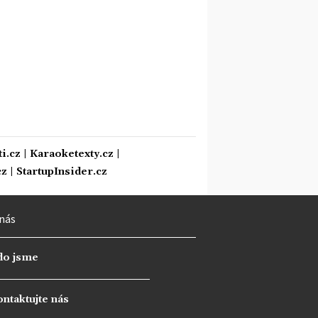
i.cz
|
Karaoketexty.cz
|
cz
|
StartupInsider.cz
nás
do jsme
ntaktujte nás