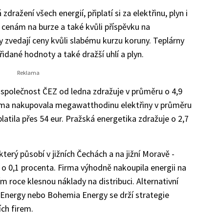
ažení všech energií, připlatí si za elektřinu, plyn i
m cenám na burze a také kvůli příspěvku na
y zvedají ceny kvůli slabému kurzu koruny. Teplárny
řidané hodnoty a také dražší uhlí a plyn.
 společnost ČEZ od ledna zdražuje v průměru o 4,9
irma nakupovala megawatthodinu elektřiny v průměru
platila přes 54 eur. Pražská energetika zdražuje o 2,7
terý působí v jižních Čechách a na jižní Moravě -
 0,1 procenta. Firma výhodně nakoupila energii na
ím roce klesnou náklady na distribuci. Alternativní
 Energy nebo Bohemia Energy se drží strategie
ch firem.