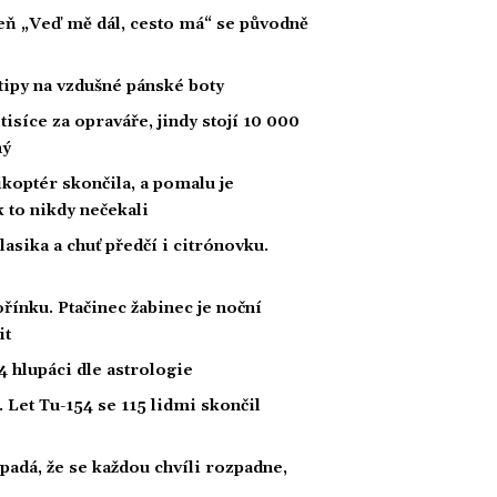
íseň „Veď mě dál, cesto má“ se původně
tipy na vzdušné pánské boty
tisíce za opraváře, jindy stojí 10 000
ný
likoptér skončila, a pomalu je
ak to nikdy nečekali
klasika a chuť předčí i citrónovku.
řínku. Ptačinec žabinec je noční
it
 hlupáci dle astrologie
 Let Tu-154 se 115 lidmi skončil
padá, že se každou chvíli rozpadne,