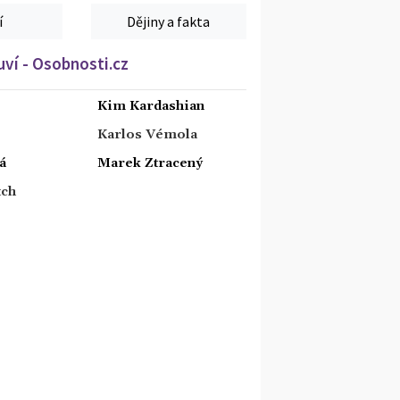
í
Dějiny a fakta
ví - Osobnosti.cz
Kim Kardashian
Karlos Vémola
á
Marek Ztracený
tch