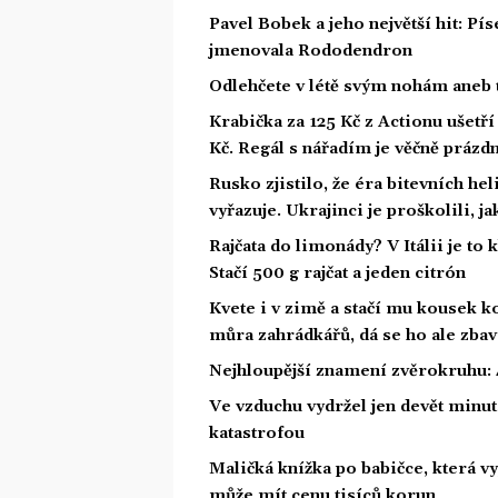
Pavel Bobek a jeho největší hit: P
jmenovala Rododendron
Odlehčete v létě svým nohám aneb 
Krabička za 125 Kč z Actionu ušetří 
Kč. Regál s nářadím je věčně prázd
Rusko zjistilo, že éra bitevních he
vyřazuje. Ukrajinci je proškolili, j
Rajčata do limonády? V Itálii je to 
Stačí 500 g rajčat a jeden citrón
Kvete i v zimě a stačí mu kousek ko
můra zahrádkářů, dá se ho ale zbav
Nejhloupější znamení zvěrokruhu: 4
Ve vzduchu vydržel jen devět minut.
katastrofou
Maličká knížka po babičce, která vy
může mít cenu tisíců korun