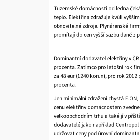
Tuzemské domácnosti od ledna čeká zdr
teplo. Elektřina zdražuje kvůli vyšší
obnovitelné zdroje. Plynárenské firm
promítají do cen vyšší sazbu daně z p
Dominantní dodavatel elektřiny v ČR
procenta. Zatímco pro letošní rok f
za 48 eur (1240 korun), pro rok 2012 
procenta.
Jen minimální zdražení chystá E.ON, k
cenu elektřiny domácnostem zvedne o
velkoobchodním trhu a také jí v příšt
dodavatelé jako například Centropol
udržovat ceny pod úrovní dominantní