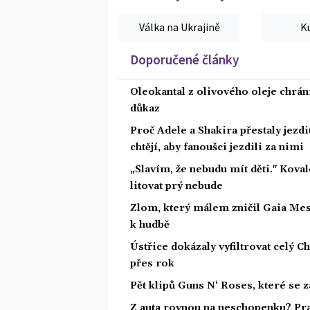
Válka na Ukrajině
K
Doporučené články
Oleokantal z olivového oleje chrán
důkaz
Proč Adele a Shakira přestaly jezdit
chtějí, aby fanoušci jezdili za nimi
„Slavím, že nebudu mít děti." Koval
litovat prý nebude
Zlom, který málem zničil Gaia Mesia
k hudbě
Ústřice dokázaly vyfiltrovat celý C
přes rok
Pět klipů Guns N‘ Roses, které se 
Z auta rovnou na neschopenku? Pra