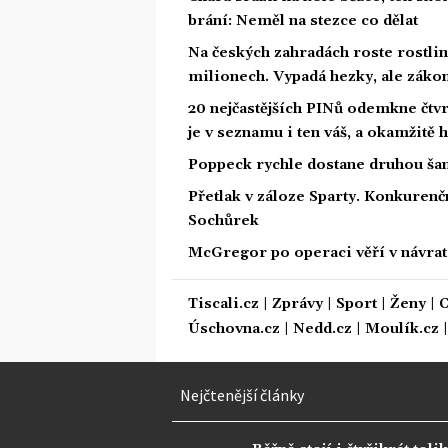
brání: Neměl na stezce co dělat
Na českých zahradách roste rostlina
milionech. Vypadá hezky, ale zákon
20 nejčastějších PINů odemkne čtvrt
je v seznamu i ten váš, a okamžitě
Poppeck rychle dostane druhou šan
Přetlak v záloze Sparty. Konkurenč
Sochůrek
McGregor po operaci věří v návrat.
Tiscali.cz
|
Zprávy
|
Sport
|
Ženy
|
C
Úschovna.cz
|
Nedd.cz
|
Moulík.cz
Nejčtenější články