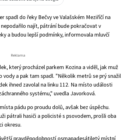
čer spadl do řeky Bečvy ve Valašském Meziříčí na
 nepodařilo najít, pátrání bude pokračovat v
řeky a budou lepší podmínky, informovala mluvčí
ek, který procházel parkem Kozina a viděl, jak muž
o vody a pak tam spadl. "Několik metrů se prý snažil
ědek ihned zavolal na linku 112. Na místo události
 záchranného systému," uvedla Javorková.
od místa pádu po proudu dolů, avšak bez úspěchu.
i pátrali hasiči a policisté s psovodem, prošli oba
ci okresu.
s největší pravděpodobností osmapadesátiletý místní