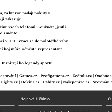
, za kterou padají pokuty v
 ji zakazuje
inu všech telefonů. Koukněte, jestli
 ho změňte
ci v UFC. Vrací se do polotěžké váhy
ní boj může odnést i reprezentant
 Inspirují ho legendy sportu
estování
|
Games.cz
|
Profigamers.cz
|
ZeStolu.cz
|
Osobnost
|
Fights.cz
|
Dokina.cz
|
CZhity.cz
|
Našepeníze.cz
|
Srovnám.
Nejnovější články
O 