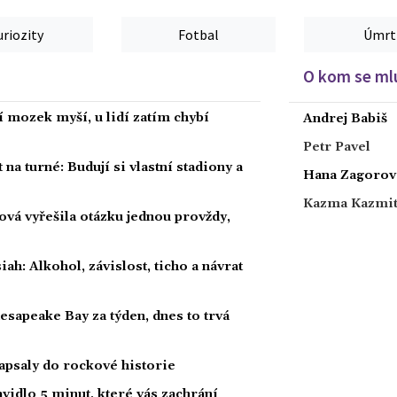
uriozity
Fotbal
Úmrt
O kom se mlu
í mozek myší, u lidí zatím chybí
Andrej Babiš
Petr Pavel
 na turné: Budují si vlastní stadiony a
Hana Zagorov
Kazma Kazmi
ová vyřešila otázku jednou provždy,
h: Alkohol, závislost, ticho a návrat
hesapeake Bay za týden, dnes to trvá
zapsaly do rockové historie
vidlo 5 minut, které vás zachrání