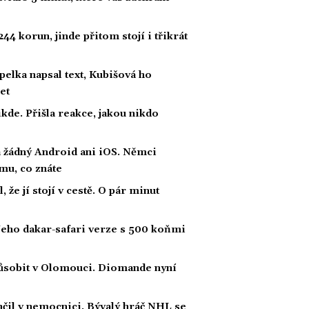
44 korun, jinde přitom stojí i třikrát
lka napsal text, Kubišová ho
et
kde. Přišla reakce, jakou nikdo
a žádný Android ani iOS. Němci
emu, co znáte
 že jí stojí v cestě. O pár minut
. Jeho dakar-safari verze s 500 koňmi
působit v Olomouci. Diomande nyní
ončil v nemocnici. Bývalý hráč NHL se