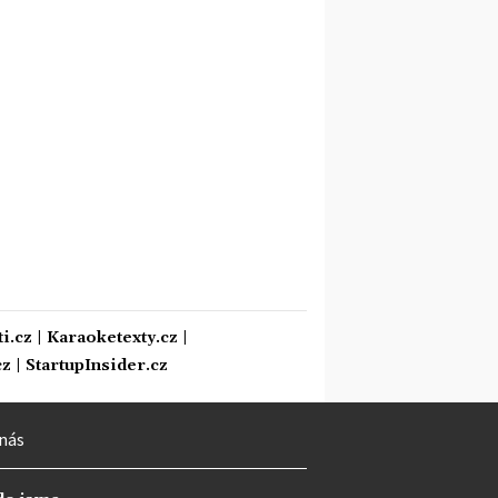
i.cz
|
Karaoketexty.cz
|
cz
|
StartupInsider.cz
nás