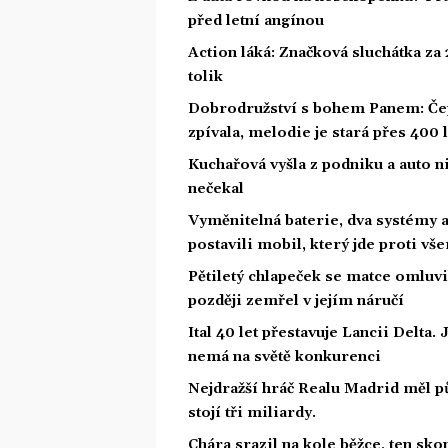
před letní angínou
Action láká: Značková sluchátka za 2
tolik
Dobrodružství s bohem Panem: Čepe
zpívala, melodie je stará přes 400 l
Kuchařová vyšla z podniku a auto ni
nečekal
Vyměnitelná baterie, dva systémy 
postavili mobil, který jde proti vš
Pětiletý chlapeček se matce omluvil,
později zemřel v jejím náručí
Ital 40 let přestavuje Lancii Delta
nemá na světě konkurenci
Nejdražší hráč Realu Madrid měl 
stojí tři miliardy.
Chára srazil na kole běžce, ten sk