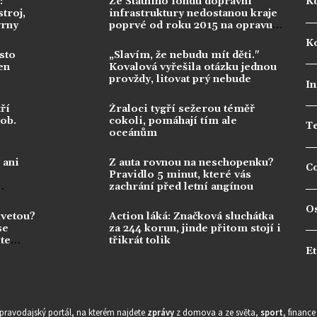
:
Ze Státního fondu dopravní
K
troj,
infrastruktury nedostanou kraje
vrny
poprvé od roku 2015 na opravu
silnic nic
Ko
sto
„Slavím, že nebudu mít děti."
en
Kovalová vyřešila otázku jednou
provždy, litovat prý nebude
In
ří
Žraloci tygří sežerou téměř
dob.
cokoli, pomáhají tím ale
T
oceánům
 ani
Z auta rovnou na neschopenku?
C
Pravidlo 5 minut, které vás
zachrání před letní angínou
O
kvetou?
Action láká: Značková sluchátka
se
za 244 korun, jinde přitom stojí i
te
třikrát tolik
Et
zpravodajský portál, na kterém najdete
zprávy
z domova a ze světa,
sport
, financ