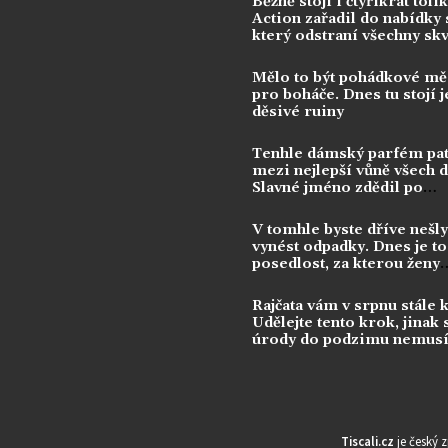
Běžně stojí i čtyřikrát tolik
Action zařadil do nabídky s
který odstraní všechny sk
Mělo to být pohádkové mě
pro boháče. Dnes tu stojí j
děsivé ruiny
Tenhle dámský parfém pat
mezi nejlepší vůně všech 
Slavné jméno zdědil po
kontroverzní legendě
V tomhle byste dříve nešly
vynést odpadky. Dnes je to
posedlost, za kterou ženy
utrácejí tisíce
Rajčata vám v srpnu stále 
Udělejte tento krok, jinak 
úrody do podzimu nemusí
dočkat
Tiscali.cz
je český 