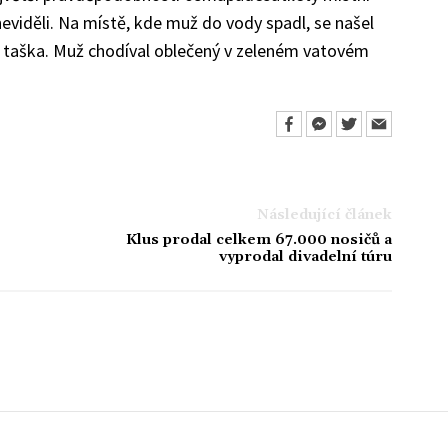
viděli. Na místě, kde muž do vody spadl, se našel
á taška. Muž chodíval oblečený v zeleném vatovém
Následující článek
Klus prodal celkem 67.000 nosičů a
vyprodal divadelní túru