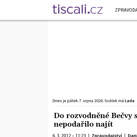
ZPRAVODA
Dnes je
pátek
7. srpna
2026
.
Svátek má
Lada
Do rozvodněné Bečvy s
nepodařilo najít
6. 3. 2012 – 11:23
|
Zpravodajství
|
Dani