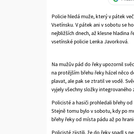
Policie hledá muže, který v pátek ve
Vsetínsku. V pátek ani v sobotu se ho
nejbližších dnech, až klesne hladina 
vsetínské policie Lenka Javorková.
Na mužův pád do řeky upozornil svěd
na protějším břehu řeky házel něco d
plavat, ale pak se ztratil ve vodě. Sv
vyjely všechny složky integrovaného
Policisté a hasiči prohledali břehy 
Stejně tomu bylo v sobotu, kdy po muž
břehy řeky od místa pádu až po hrani
Policisté zjistili, že do řeky spadl 