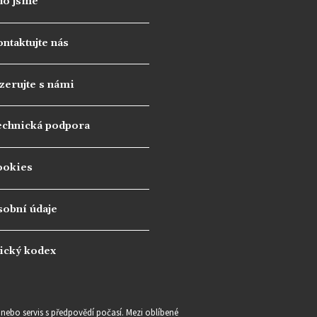
do jsme
ntaktujte nás
zerujte s námi
echnická podpora
ookies
sobní údaje
ický kodex
e nebo servis s předpovědí počasí. Mezi oblíbené