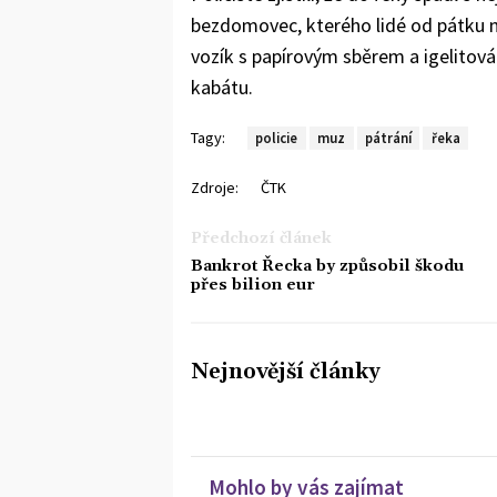
bezdomovec, kterého lidé od pátku ne
vozík s papírovým sběrem a igelitov
kabátu.
Tagy:
policie
muz
pátrání
řeka
Zdroje:
ČTK
Předchozí článek
Bankrot Řecka by způsobil škodu
přes bilion eur
Nejnovější články
Mohlo by vás zajímat