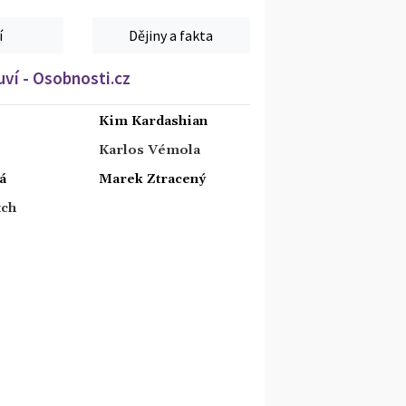
í
Dějiny a fakta
ví - Osobnosti.cz
Kim Kardashian
Karlos Vémola
á
Marek Ztracený
tch