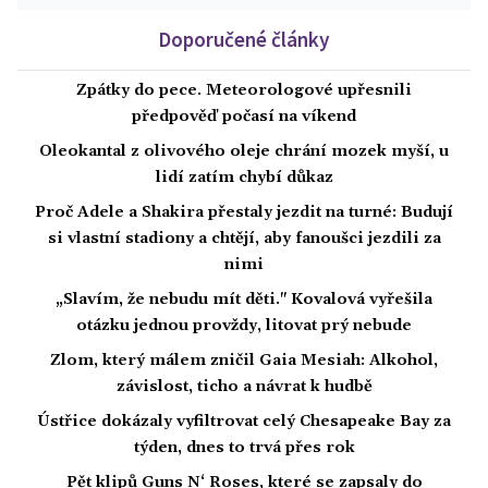
Doporučené články
Zpátky do pece. Meteorologové upřesnili
předpověď počasí na víkend
Oleokantal z olivového oleje chrání mozek myší, u
lidí zatím chybí důkaz
Proč Adele a Shakira přestaly jezdit na turné: Budují
si vlastní stadiony a chtějí, aby fanoušci jezdili za
nimi
„Slavím, že nebudu mít děti." Kovalová vyřešila
otázku jednou provždy, litovat prý nebude
Zlom, který málem zničil Gaia Mesiah: Alkohol,
závislost, ticho a návrat k hudbě
Ústřice dokázaly vyfiltrovat celý Chesapeake Bay za
týden, dnes to trvá přes rok
Pět klipů Guns N‘ Roses, které se zapsaly do