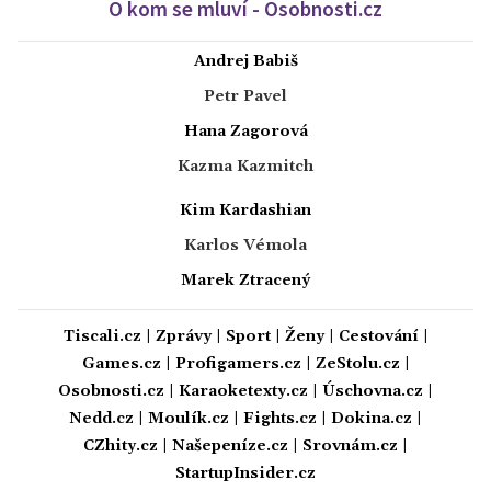
O kom se mluví - Osobnosti.cz
Andrej Babiš
Petr Pavel
Hana Zagorová
Kazma Kazmitch
Kim Kardashian
Karlos Vémola
Marek Ztracený
Tiscali.cz
|
Zprávy
|
Sport
|
Ženy
|
Cestování
|
Games.cz
|
Profigamers.cz
|
ZeStolu.cz
|
Osobnosti.cz
|
Karaoketexty.cz
|
Úschovna.cz
|
Nedd.cz
|
Moulík.cz
|
Fights.cz
|
Dokina.cz
|
CZhity.cz
|
Našepeníze.cz
|
Srovnám.cz
|
StartupInsider.cz