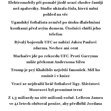
Elektromobily při pomalé jízdě srazí chodce častěji
než spalováky. Studie ukázala čísla, která mění
pohled na věc
Ugandský fotbalista zemřel po útoku dlažebními
kostkami před svým domem. Útočníci chtěli jeho
telefon
Bývalý bojovník UFC se nabízí Jakeu Paulovi
zdarma. Nechce ani cent
Machačev jde po rekordu UFC. Proti Garrymu
může překonat Andersona Silvu
Trump je prý Khabibův největší fanoušek. Měl ho
zmínit i v knize
Vrací se nejdražší hráč fotbalové ligy. Slávistovi
Mosesovi byl prominut trest
Z 1,3 miliardy na 100 milionů ročně. LeBron James
ve 41 letech obětoval peníze, aby předběhl Jordana