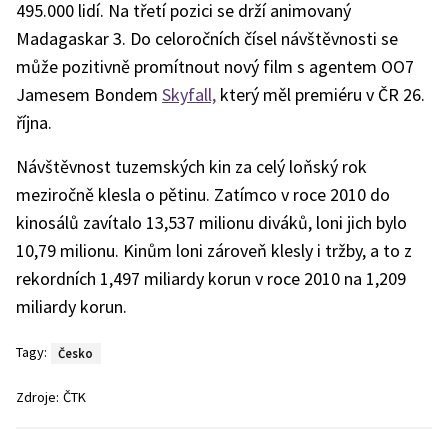
495.000 lidí. Na třetí pozici se drží animovaný
Madagaskar 3. Do celoročních čísel návštěvnosti se
může pozitivně promítnout nový film s agentem OO7
Jamesem Bondem
Skyfall,
který měl premiéru v ČR 26.
října.
Návštěvnost tuzemských kin za celý loňský rok
meziročně klesla o pětinu. Zatímco v roce 2010 do
kinosálů zavítalo 13,537 milionu diváků, loni jich bylo
10,79 milionu. Kinům loni zároveň klesly i tržby, a to z
rekordních 1,497 miliardy korun v roce 2010 na 1,209
miliardy korun.
Tagy:
Česko
Zdroje:
ČTK