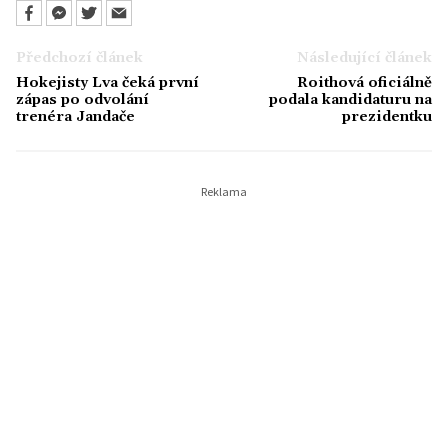
Předchozí článek
Následující článek
Hokejisty Lva čeká první
Roithová oficiálně
zápas po odvolání
podala kandidaturu na
trenéra Jandače
prezidentku