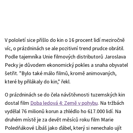
V pololetí sice přišlo do kin o 16 procent lidí meziročně
víc, o prázdninách se ale pozitivní trend prudce obrátil.
Podle tajemníka Unie filmových distributorů Jaroslava
Pecky je důvodem ekonomický pokles a snaha obyvatel
šetřit. "Bylo také málo filmů, kromě animovaných,
které by přilákaly do kin," řekl.
O prázdninách se do čela návštěvnosti tuzemských kin
dostal film
Doba ledová 4: Země v pohybu
. Na tržbách
vydělal 76 milionů korun a zhlédlo ho 617.000 lidí. Na
druhém místě je za devět měsíců roku film Marie
Poledňákové Líbáš jako ďábel, který si nenechalo ujít