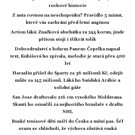
rockové historie
Z auta rovnou na neschopenku? Pravidlo 5 minut,
které vás zachrání před letní angínou
Action láká: Značková sluchátka za 244 korun, jinde
přitom stojí i třikrát tolik
Dobrodružství s bohem Panem: Čepelka napsal
text, Kubišová ho zpívala, melodie je stará přes 400
let
Haraslín přišel do Sparty za 36 milionů Kč, odejít
může za 145 milionů. Láká ho Saúdská Arábie a
solidní gáže
San Jose draftovalo 216 cm vysokého Moldavana.
Skauti ho označili za nejhoršího bruslaře v draftu
NHL
Ruské tenisové děti míří do Česka a mění pas. Šéf
svazu se chlácholí, že výchova zůstává ruská