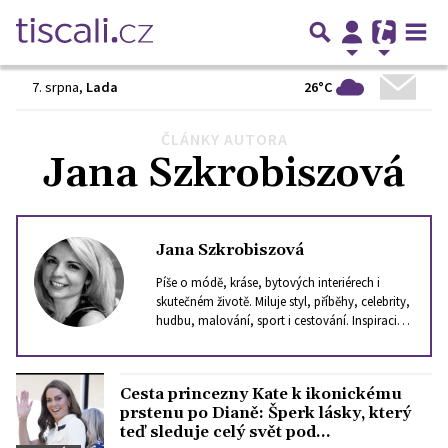
26°C
7. srpna
,
Lada
ČLÁNKY AUTORA
Předchozí
1
…
87
88
89
90
91
…
102
Další
Jana Szkrobiszová
Jana Szkrobiszová
Píše o módě, kráse, bytových interiérech i
skutečném životě. Miluje styl, příběhy, celebrity,
hudbu, malování, sport i cestování. Inspiraci
hledá ve světě, i v lidech kolem sebe. Věří, že
dobrý text může být stejně silný jako dobrý
parfém, který ve vás zanechá stopu.
Cesta princezny Kate k ikonickému
prstenu po Dianě: Šperk lásky, který
teď sleduje celý svět pod