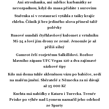
Ani strouhanka, ani mléko: karbanátky se
nerozpadnou, když do masa přidáte 1 surovinu
Stařenka si v restauraci vytáhla z tašky krajíc
chleba. Číšník jí bez jediného slova přinesl talíř
polévky
Rusové sundali čtyřhlavňový kulomet z vrtulníku
Mi-24 a loví jím drony ze země. Jenomže je až
příliš silný
Gamrot čelí rozjetému Salkilldovi. Rozbor
hlavního zápasu UFC Vegas 120 a dva zajímavé
sázkové tipy
Kdo má doma tuhle skleněnou vázu po babičce, sedí
na malém jmění. Sběratelé z Německa za ni dávají
až 25 000 Kč
Kuchta má nabídky z Kataru i Turecka. Trenér
Priske po výhře nad Lyonem naznačil jeho odchod
ze Sparty