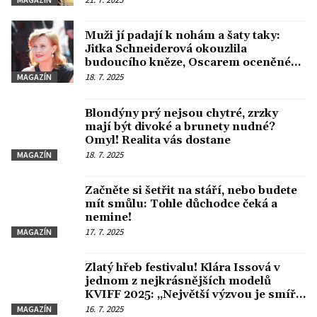
Muži jí padají k nohám a šaty taky:
Jitka Schneiderová okouzlila
budoucího kněze, Oscarem oceněného
producenta i muže z velkého světa
18. 7. 2025
MAGAZÍN
designu!
Blondýny prý nejsou chytré, zrzky
mají být divoké a brunety nudné?
Omyl! Realita vás dostane
18. 7. 2025
MAGAZÍN
Začněte si šetřit na stáří, nebo budete
mít smůlu: Tohle důchodce čeká a
nemine!
17. 7. 2025
MAGAZÍN
Zlatý hřeb festivalu! Klára Issová v
jednom z nejkrásnějších modelů
KVIFF 2025: „Největší výzvou je smířit
se sám se sebou.“
16. 7. 2025
MAGAZÍN