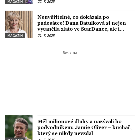
drobnohledem
22. 7. 2025
MAGAZÍN
Neuvěřitelné, co dokázala po
padesátce! Dana Batulková si nejen
vytančila zlato ve StarDance, ale i
mladšího partnera
21. 7. 2025
MAGAZÍN
Měl milionové dluhy a nazývali ho
podvodníkem: Jamie Oliver – kuchař,
který se nikdy nevzdal
21. 7. 2025
MAGAZÍN