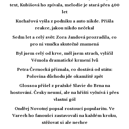
text, Kubišová ho zpívala, melodie je stará přes 400
let
Kuchařová vyšla z podniku a auto nikde. Přišla
reakce, jakou nikdo nečekal
Sedm let a celý svět: Zora Jandová prozradila, co
pro ni vnučka skutečně znamená
Byl jsem celý od krve, měl jsem strach, vylíčil
Vémola dramatické krmení lvů
Petra Černocká přiznala, co dostává od státu:
Polovina důchodu jde okamžitě zpět
Glossoa přišel z pražské Slavie do Brna na
hostování. Česky neumí, ale na hřišti vyčnívá i přes
vlastní gól
Ondřej Novotný popsal rostoucí popularitu. Ve
Varech ho fanoušci zastavovali na každém kroku,
stěžovat si ale nechce