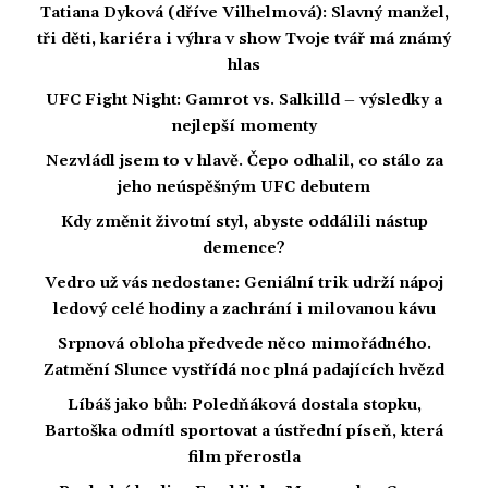
Tatiana Dyková (dříve Vilhelmová): Slavný manžel,
tři děti, kariéra i výhra v show Tvoje tvář má známý
hlas
UFC Fight Night: Gamrot vs. Salkilld – výsledky a
nejlepší momenty
Nezvládl jsem to v hlavě. Čepo odhalil, co stálo za
jeho neúspěšným UFC debutem
Kdy změnit životní styl, abyste oddálili nástup
demence?
Vedro už vás nedostane: Geniální trik udrží nápoj
ledový celé hodiny a zachrání i milovanou kávu
Srpnová obloha předvede něco mimořádného.
Zatmění Slunce vystřídá noc plná padajících hvězd
Líbáš jako bůh: Poledňáková dostala stopku,
Bartoška odmítl sportovat a ústřední píseň, která
film přerostla