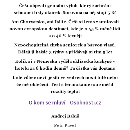
Češi objevili geniální výluh, který zachrání
schnoucí listy okurek. Surovina na něj stojí 5 Kč
Ani Chorvatsko, ani Itálie. Češi si letos zamilovali
novou evropskou destinaci, kde je o 45 % méně lidí
a o 40 % levněji
Nepochopitelná chyba seniorek s barvou vlasů.
Dělají ji každé 3 týdny a přidávají si tím 5 let
Kolik si v Německu vydělá uklízečka kuchyně v
hotelu za 6 hodin denně? Ta částka vás dostane
Lidé vůbec neví, jestli ve vedrech nosit bílé nebo
černé oblečení. Test s termokamerou změřil
rozdíly teplot
O kom se mluví - Osobnosti.cz
Andrej Babiš
Petr Pavel