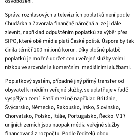
osvobozeni.
Správa rozhlasových a televizních poplatků není podle
Chudárka a Zavorala finančně náročná a lze ji dále
zlevnit, například odpuštěním poplatků za výběr přes
SIPO, které obě média platí České poště. Úspora by tak
činila téměř 200 milionů korun. Díky plošné platbě
poplatků je možné udržet cenu veřejné služby velmi
nízkou ve srovnání s komerčními mediálními službami.
Poplatkový systém, případně jiný přímý transfer od
obyvatel k médiím veřejné služby, se uplatňuje v řadě
vyspělých zemí. Patří mezi ně například Británie,
Švýcarsko, Německo, Rakousko, Irsko, Slovinsko,
Chorvatsko, Polsko, Itálie, Portugalsko, Řecko. V 17
unijních zemích jsou naopak média veřejné služby
financovaná z rozpočtu. Podle ředitelů obou