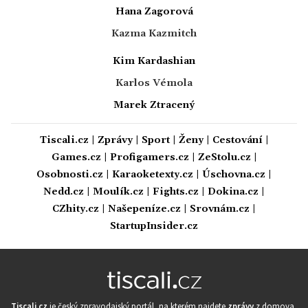
Hana Zagorová
Kazma Kazmitch
Kim Kardashian
Karlos Vémola
Marek Ztracený
Tiscali.cz
|
Zprávy
|
Sport
|
Ženy
|
Cestování
|
Games.cz
|
Profigamers.cz
|
ZeStolu.cz
|
Osobnosti.cz
|
Karaoketexty.cz
|
Úschovna.cz
|
Nedd.cz
|
Moulík.cz
|
Fights.cz
|
Dokina.cz
|
CZhity.cz
|
Našepeníze.cz
|
Srovnám.cz
|
StartupInsider.cz
Tiscali.cz
je český zpravodajský portál, na kterém najdete
zprávy
z domova