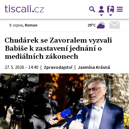
29°C
9. srpna
,
Roman
Chudárek se Zavoralem vyzvali
Babiše k zastavení jednání o
mediálních zákonech
27. 5. 2026 – 14:40
|
Zpravodajství
|
Jasmína Krásná