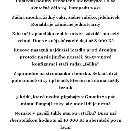
Poslední hodiny Freddieho Mercuryho: Co se
skutečně dělo 24. listopadu 1991
Žádná mouka, žádný cukr, žádné mléko, jídelníček
Ronalda je záměrně jednotvárný
Kdo měl v paneláku tenhle mixér, záviděl mu celý
vchod. Dnes za něj sběratelé dají až 8 000 Kč
Rusové nasazují nejdražší letadlo proti dronům,
protože na nic jiného nestačí. Su-57 v nové
konfiguraci stačí radar „Bělka“
Zapomeňte na strouhanku i housku. Sekaná drží
pohromadě díky 1 přísadě, kterou má doma každý
řezník
5 kódů, které uvolní gigabajty v Gmailu za pár
minut. Fungují roky, ale moc lidí je nezná
Nemáte v garáži tuhle starou vrtačku? Dnes má
sběratelskou hodnotu až 10 000 Kč a sběratelé po ní
lační