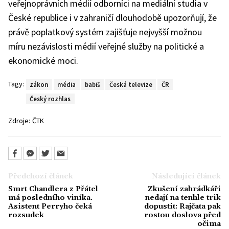
veřejnoprávních médií odborníci na mediální studia v
České republice i v zahraničí dlouhodobě upozorňují, že
právě poplatkový systém zajišťuje nejvyšší možnou
míru nezávislosti médií veřejné služby na politické a
ekonomické moci.
Tagy:
zákon
média
babiš
Česká televize
ČR
Český rozhlas
Zdroje:
ČTK
Předchozí článek
Následující článek
Smrt Chandlera z Přátel
Zkušení zahrádkáři
má posledního viníka.
nedají na tenhle trik
Asistent Perryho čeká
dopustit: Rajčata pak
rozsudek
rostou doslova před
očima