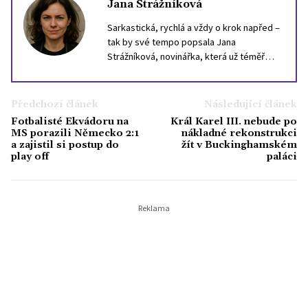
Jana Strážníková
Sarkastická, rychlá a vždy o krok napřed –
tak by své tempo popsala Jana
Strážníková, novinářka, která už téměř
deset let loví drby, trendy a nečekané
momenty v životě slavných. Psaní o
celebritách pro ni není jen bulvár – je to
Předchozí článek
Následující článek
způsob, jak vystihnout dobu a náladu
Fotbalisté Ekvádoru na
Král Karel III. nebude po
společnosti. Ve volném čase ráda uniká od
MS porazili Německo 2:1
nákladné rekonstrukci
chaosu světa celebrit – chodí do lesa, čte
a zajistil si postup do
žít v Buckinghamském
play off
paláci
horory a tajně sbírá staré výtisky časopisů
Bravo.