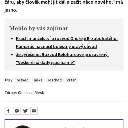
čáru, aby člověk mohl jít dál a začít něco nového,“
má
jasno.
Mohlo by vás zajímat
Krach manželství a rozvod Ondřeje Brzobohatého:
Kamarád naznačil bolestný pravý důvod
Je vyřešeno. Rozvod Belohorcové je uzavřený:
"Veškeré náklady jsou na mě"
Tagy:
rozvod
láska
rozchod
vztah
,
Zdroje:
iDnes.cz
Blesk