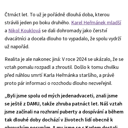
Čtrnáct let. To už je pořádně dlouhá doba, kterou
strávili jeden po boku druhého.
Karel Heřmánek mladší
a
Nikol Kouklová
se dali dohromady jako čerství
dvacátníci a docela dlouho to vypadalo, že spolu vydrží
už napořád.
Realita je ale nakonec jiná: V roce 2024 se ukázalo, že se
vztah pomalu rozpadl a zhroutil. Došlo k tomu chvilku
před náhlou smrtí Karla Heřmánka staršího, a právě
proto pár informaci o rozchodu dlouho nezveřejnil.
„Byli jsme spolu od mých jedenadvaceti, znali jsme
se ještě z DAMU, takže zhruba patnáct let. Náš vztah
jsme začínali na rozhraní puberty a dospívání a během
tak dlouhé doby dochází v životech lidí obecně k
obrovským posunům. A my jsme se s Karlem dostali