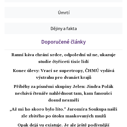
Úmrtí
Dějiny a fakta
Doporučené články
Ranní káva chrání srdce, odpolední už ne, ukazuje
studie čtyřiceti tisíc lidí
Konec úlevy: Vrací se supertropy, ČHMÚ vydává
výstrahu pro dvanáct krajů
Příběhy za písněmi skupiny Jelen: Jindra Polák
nechává čtenáře nahlédnout tam, kam fanoušci
dosud nesměli
„Až mi ho skoro bylo líto." Jaromíra Soukupa našli
zle zbitého po útoku maskovaných mužů
Opak dejá vu existuje. Je ale ještě podivnější