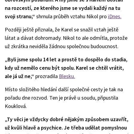
na rozcestí, ze kterého jsme se vydali každý na tu
svoji stranu,“
shrnula průběh vztahu Nikol pro
iDnes.
Později ještě přiznala, že Karel se snažil vztah ještě
látat a dávat dohromady. Nikol to ale odmítla, protože
už zkrátka neviděla žádnou společnou budoucnost.
„Byli jsme spolu 14 let a prostě to dospělo do stadia,
kdy už nemělo cenu být spolu. Karel se chtěl vrátit,
ale já už ne,“
prozradila
Blesku.
Místo složitého hledání další společné cesty je tak na
pořadu dne rozvod. Ten je právě u soudu, připustila
Kouklová.
„Ty věci je vždycky dobré nějakým způsobem uzavřít,
už kvůli hlavě a psychice. Je třeba udělat pomyslnou