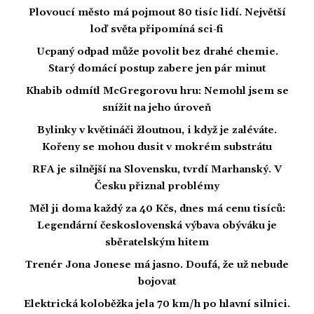
Plovoucí město má pojmout 80 tisíc lidí. Největší
loď světa připomíná sci-fi
Ucpaný odpad může povolit bez drahé chemie.
Starý domácí postup zabere jen pár minut
Khabib odmítl McGregorovu hru: Nemohl jsem se
snížit na jeho úroveň
Bylinky v květináči žloutnou, i když je zaléváte.
Kořeny se mohou dusit v mokrém substrátu
RFA je silnější na Slovensku, tvrdí Marhanský. V
Česku přiznal problémy
Měl ji doma každý za 40 Kčs, dnes má cenu tisíců:
Legendární československá výbava obýváku je
sběratelským hitem
Trenér Jona Jonese má jasno. Doufá, že už nebude
bojovat
Elektrická koloběžka jela 70 km/h po hlavní silnici.