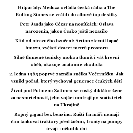
Hitparády: Meduza ovládla česká rádia a The
Rolling Stones se vrátili do albové top desítky
Petr Janda jako Cézar na nosítkách: Oslava
narozenin, jakou Česko ještě nezažilo
Klid od otravného bzučení: Action zlevnil lapač
hmyzu, vyčistí dvacet metrů prostoru
Silně tlumené tenisky mohou tlumit i váš krevní
oběh, ukazuje anatomie chodidla
2. ledna 1965 poprvé zazněla znělka Večerníčku: Jak
vznikl pořad, který vychoval generace českých dětí
Život pod Putinem: Zatímco se ruský diktátor žene
za nesmrtelností, jeho vojáci umírají po statisících
na Ukrajině
Ropný gigant bez benzinu: Ruští farmáři nemají
čím tankovat traktory před žněmi, fronty na pumpy
trvají i několik dní