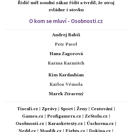
Řidič měl soudní zákaz řídit a tvrdil, že stroj
zvládne i stovku
O kom se mluví - Osobnosti.cz
Andrej Babiš
Petr Pavel
Hana Zagorová
Kazma Kazmitch
Kim Kardashian
Karlos Vémola
Marek Ztracený
Tiscali.cz
|
Zprávy
|
Sport
|
Ženy
|
Cestování
|
Games.cz
|
Profigamers.cz
|
ZeStolu.cz
|
Osobnosti.cz
|
Karaoketexty.cz
|
Úschovna.cz
|
Nedd.cz
|
Moulík.cz
|
Fights.cz
|
Dokina.cz
|