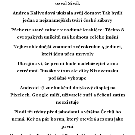
ozval Sivák
Andrea Kalivodová ukázala svůj domov: Tak bydlí
jedna z nejznámějších tváří české zábavy
Přeberte staré mince v rodinné krabičce: Těchto 8
evropských unikátů má hodnotu celého jmění
Nejbezohlednější znamení zvěrokruhu: 4 jedinci,
kteří jdou přes mrtvoly
Ukrajina ví, že pro ni bude nadcházející zima
extrémní. Rusáky v tom ale díky Nizozemsku
pořádně vykoupe
Android 17 znefunkčnil dotykový displej na
Pixelech. Google mlčí, uživatelé zuří a řešení zatím
neexistuje
Plodí tři týdny před jahodami a většina Čechů ho
nemá. Keř za pár korun, který otevírá sezonu jako
první