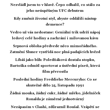
Nezvládl jsem to v hlavě. Čepo odhalil, co stálo za
jeho neúspěšným UFC debutem
Kdy změnit životní styl, abyste oddálili nástup
demence?
Vedro už vás nedostane: Geniální trik udrží nápoj
ledový celé hodiny a zachrání i milovanou kávu
Srpnová obloha předvede něco mimořádného.
Zatmění Slunce vystřídá noc plná padajících hvězd
Líbáš jako bůh: Poledňáková dostala stopku,
Bartoška odmítl sportovat a ústřední píseň, která
film přerostla
Poslední hodiny Freddieho Mercuryho: Co se
skutečně dělo 24. listopadu 1991
Žádná mouka, žádný cukr, žádné mléko, jídelníček
Ronalda je záměrně jednotvárný
Nezápasím v Clashi, zdůraznil Roušal. Vzápětí se