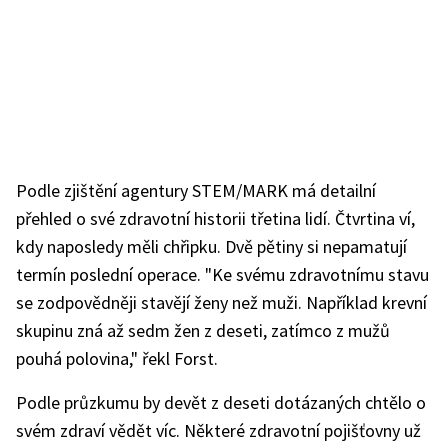
Podle zjištění agentury STEM/MARK má detailní
přehled o své zdravotní historii třetina lidí. Čtvrtina ví,
kdy naposledy měli chřipku. Dvě pětiny si nepamatují
termín poslední operace. "Ke svému zdravotnímu stavu
se zodpovědněji stavějí ženy než muži. Například krevní
skupinu zná až sedm žen z deseti, zatímco z mužů
pouhá polovina," řekl Forst.
Podle průzkumu by devět z deseti dotázaných chtělo o
svém zdraví vědět víc. Některé zdravotní pojišťovny už