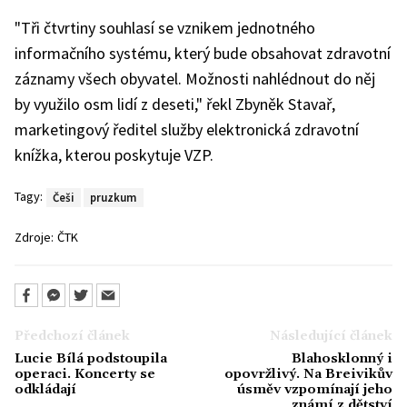
"Tři čtvrtiny souhlasí se vznikem jednotného
informačního systému, který bude obsahovat zdravotní
záznamy všech obyvatel. Možnosti nahlédnout do něj
by využilo osm lidí z deseti," řekl Zbyněk Stavař,
marketingový ředitel služby elektronická zdravotní
knížka, kterou poskytuje VZP.
Tagy:
Češi
pruzkum
Zdroje:
ČTK
Předchozí článek
Následující článek
Lucie Bílá podstoupila
Blahosklonný i
operaci. Koncerty se
opovržlivý. Na Breivikův
odkládají
úsměv vzpomínají jeho
známí z dětství