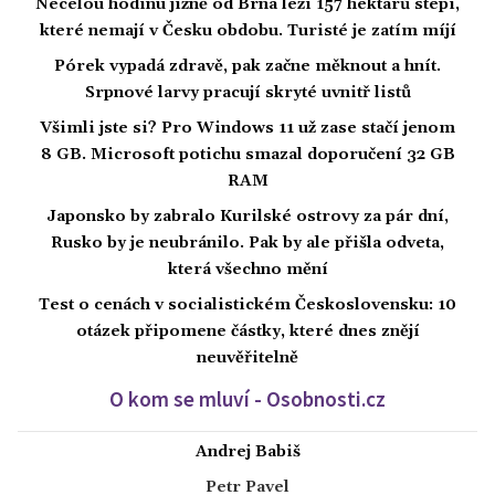
Necelou hodinu jižně od Brna leží 157 hektarů stepi,
které nemají v Česku obdobu. Turisté je zatím míjí
Pórek vypadá zdravě, pak začne měknout a hnít.
Srpnové larvy pracují skryté uvnitř listů
Všimli jste si? Pro Windows 11 už zase stačí jenom
8 GB. Microsoft potichu smazal doporučení 32 GB
RAM
Japonsko by zabralo Kurilské ostrovy za pár dní,
Rusko by je neubránilo. Pak by ale přišla odveta,
která všechno mění
Test o cenách v socialistickém Československu: 10
otázek připomene částky, které dnes znějí
neuvěřitelně
O kom se mluví - Osobnosti.cz
Andrej Babiš
Petr Pavel