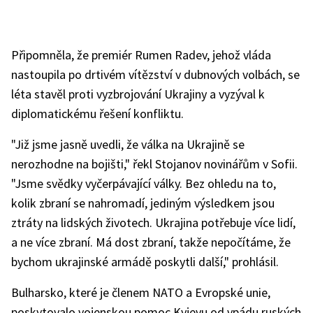
Připomněla, že premiér Rumen Radev, jehož vláda
nastoupila po drtivém vítězství v dubnových volbách, se
léta stavěl proti vyzbrojování Ukrajiny a vyzýval k
diplomatickému řešení konfliktu.
"Již jsme jasně uvedli, že válka na Ukrajině se
nerozhodne na bojišti," řekl Stojanov novinářům v Sofii.
"Jsme svědky vyčerpávající války. Bez ohledu na to,
kolik zbraní se nahromadí, jediným výsledkem jsou
ztráty na lidských životech. Ukrajina potřebuje více lidí,
a ne více zbraní. Má dost zbraní, takže nepočítáme, že
bychom ukrajinské armádě poskytli další," prohlásil.
Bulharsko, které je členem NATO a Evropské unie,
poskytovalo vojenskou pomoc Kyjevu od vpádu ruských