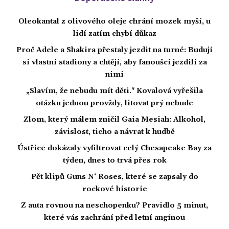
Oleokantal z olivového oleje chrání mozek myší, u
lidí zatím chybí důkaz
Proč Adele a Shakira přestaly jezdit na turné: Budují
si vlastní stadiony a chtějí, aby fanoušci jezdili za
nimi
„Slavím, že nebudu mít děti." Kovalová vyřešila
otázku jednou provždy, litovat prý nebude
Zlom, který málem zničil Gaia Mesiah: Alkohol,
závislost, ticho a návrat k hudbě
Ústřice dokázaly vyfiltrovat celý Chesapeake Bay za
týden, dnes to trvá přes rok
Pět klipů Guns N‘ Roses, které se zapsaly do
rockové historie
Z auta rovnou na neschopenku? Pravidlo 5 minut,
které vás zachrání před letní angínou