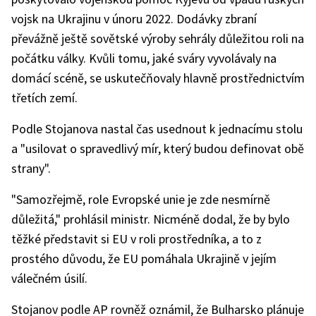
vojsk na Ukrajinu v únoru 2022. Dodávky zbraní
převážně ještě sovětské výroby sehrály důležitou roli na
počátku války. Kvůli tomu, jaké sváry vyvolávaly na
domácí scéně, se uskutečňovaly hlavně prostřednictvím
třetích zemí.
Podle Stojanova nastal čas usednout k jednacímu stolu
a "usilovat o spravedlivý mír, který budou definovat obě
strany".
"Samozřejmě, role Evropské unie je zde nesmírně
důležitá," prohlásil ministr. Nicméně dodal, že by bylo
těžké představit si EU v roli prostředníka, a to z
prostého důvodu, že EU pomáhala Ukrajině v jejím
válečném úsilí.
Stojanov podle AP rovněž oznámil, že Bulharsko plánuje