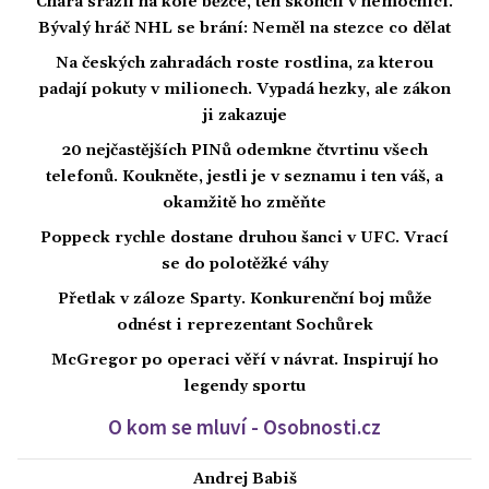
Chára srazil na kole běžce, ten skončil v nemocnici.
Bývalý hráč NHL se brání: Neměl na stezce co dělat
Na českých zahradách roste rostlina, za kterou
padají pokuty v milionech. Vypadá hezky, ale zákon
ji zakazuje
20 nejčastějších PINů odemkne čtvrtinu všech
telefonů. Koukněte, jestli je v seznamu i ten váš, a
okamžitě ho změňte
Poppeck rychle dostane druhou šanci v UFC. Vrací
se do polotěžké váhy
Přetlak v záloze Sparty. Konkurenční boj může
odnést i reprezentant Sochůrek
McGregor po operaci věří v návrat. Inspirují ho
legendy sportu
O kom se mluví - Osobnosti.cz
Andrej Babiš