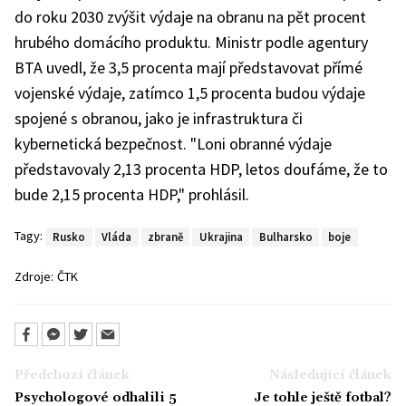
do roku 2030 zvýšit výdaje na obranu na pět procent
hrubého domácího produktu. Ministr podle agentury
BTA uvedl, že 3,5 procenta mají představovat přímé
vojenské výdaje, zatímco 1,5 procenta budou výdaje
spojené s obranou, jako je infrastruktura či
kybernetická bezpečnost. "Loni obranné výdaje
představovaly 2,13 procenta HDP, letos doufáme, že to
bude 2,15 procenta HDP," prohlásil.
Tagy:
Rusko
Vláda
zbraně
Ukrajina
Bulharsko
boje
Zdroje:
ČTK
Předchozí článek
Následující článek
Psychologové odhalili 5
Je tohle ještě fotbal?