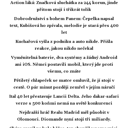
Action láká: Značková sluchátka za 244 korun, jinde
přitom stojí i třikrát tolik
Dobrodružství s bohem Panem: Čepelka napsal
text, Kubišová ho zpívala, melodie je stará přes 400
let
Kuchařová vyšla z podniku a auto nikde. Přišla
reakce, jakou nikdo nečekal
Vyměnitelná baterie, dva systémy a žádný Android
ani iOS. Němci postavili mobil, který jde proti
všemu, co znáte
Pětiletý chlapeček se matce omluvil, že jí stojí v
cestě. O pár minut později zemřel v jejím náručí
Ital 40 let přestavuje Lancii Delta. Jeho dakar-safari
verze s 500 koňmi nemá na světě konkurenci
Nejdražší hráč Realu Madrid měl působit v
Olomouci. Diomande nyní stojí tři miliardy.