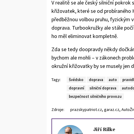
V realitě se ale český silniční pokro
křižovatek, které se od probíraného Ha
předběžnou volbou pruhu, fyzickým 
doprava. Turbookružky ale stále počí
ho měl eliminovat kompletně.
Zda se tedy doopravdy někdy dočkáme
bychom ale mohli – v zákonech probl
okružní křižovatky by se musely jen 
Tagy:
Švédsko
doprava
auto
pravid
dopravní
silniční doprava
autod
bezpečnost silničního provozu
,
,
Zdroje:
prazskypatriot.cz
garaz.cz
AutoŽi
Jiří Rilke