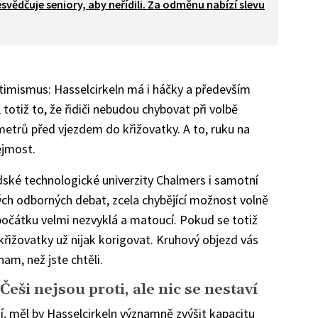
svědčuje seniory, aby neřídili. Za odměnu nabízí slevu
timismus: Hasselcirkeln má i háčky a především
 totiž to, že řidiči nebudou chybovat při volbě
metrů před vjezdem do křižovatky. A to, ruku na
ejmost.
dské technologické univerzity Chalmers i samotní
ých odborných debat, zcela chybějící možnost volně
počátku velmi nezvyklá a matoucí. Pokud se totiž
křižovatky už nijak korigovat. Kruhový objezd vás
am, než jste chtěli.
eši nejsou proti, ale nic se nestaví
jí, měl by Hasselcirkeln významně zvýšit kapacitu