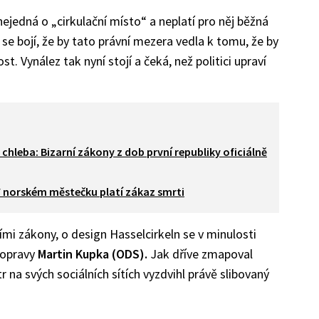
ejedná o „cirkulační místo“ a neplatí pro něj běžná
se bojí, že by tato právní mezera vedla k tomu, že by
t. Vynález tak nyní stojí a čeká, než politici upraví
a chleba: Bizarní zákony z dob první republiky oficiálně
 V norském městečku platí zákaz smrti
ími zákony, o design Hasselcirkeln se v minulosti
 dopravy
Martin Kupka (ODS).
Jak dříve zmapoval
tr na svých sociálních sítích vyzdvihl právě slibovaný