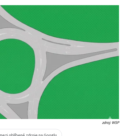
zdroj: WSP
 mezi oblíbené zdroje na Googlu