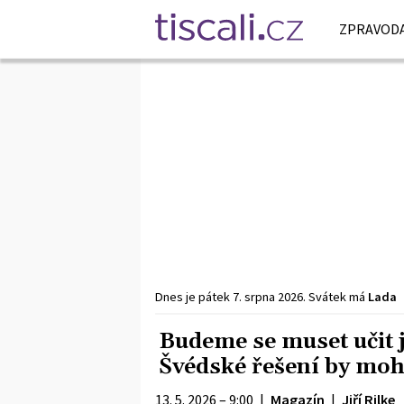
ZPRAVODA
Dnes je
pátek
7. srpna
2026
.
Svátek má
Lada
Budeme se muset učit 
Švédské řešení by mohl
13. 5. 2026 – 9:00
|
Magazín
|
Jiří Rilke