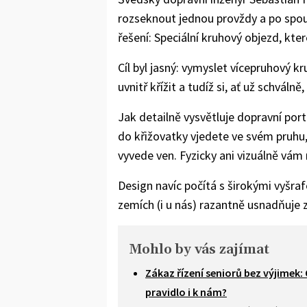
rozseknout jednou provždy a po spou
řešení: Speciální kruhový objezd, kte
Cíl byl jasný: vymyslet vícepruhový k
uvnitř křížit a tudíž si, ať už schváln
Jak detailně vysvětluje dopravní por
do křižovatky vjedete ve svém pruhu
vyvede ven. Fyzicky ani vizuálně vám
Design navíc počítá s širokými vyšra
zemích (i u nás) razantně usnadňuje 
Mohlo by vás zajímat
Zákaz řízení seniorů bez výjimek: 
pravidlo i k nám?