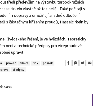
k soustředí především na výstavbu turbookružních
sselcirkeln vlastně až tak neliší: Také počítají s
vedením dopravy a umožňují snadné odbočení
tají s částečným křížením proudů, Hasselcirkeln by
 i švédského řešení, je ve hvězdách. Teoreticky
ém není a technické předpisy pro víceproudové
drobně upravit
la
provoz
silnice
řidič
pokrok
oprava
předpisy
,
vě
Carup