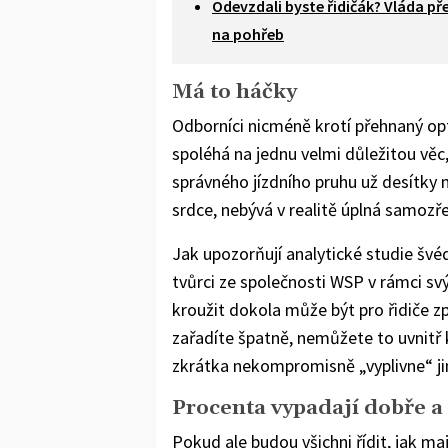
Odevzdali byste řidičák? Vláda pře
na pohřeb
Má to háčky
Odborníci nicméně krotí přehnaný op
spoléhá na jednu velmi důležitou věc,
správného jízdního pruhu už desítky 
srdce, nebývá v realitě úplná samozř
Jak upozorňují analytické studie švé
tvůrci ze společnosti WSP v rámci sv
kroužit dokola může být pro řidiče z
zařadíte špatně, nemůžete to uvnitř 
zkrátka nekompromisně „vyplivne“ jin
Procenta vypadají dobře a Č
Pokud ale budou všichni řídit, jak ma