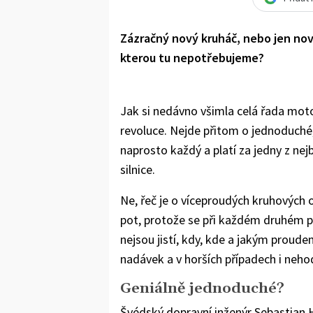
Zázračný nový kruháč, nebo jen nov
kterou tu nepotřebujeme?
Jak si nedávno všimla celá řada mot
revoluce. Nejde přitom o jednoduché
naprosto každý a platí za jedny z nej
silnice.
Ne, řeč je o víceproudých kruhových 
pot, protože se při každém druhém prů
nejsou jistí, kdy, kde a jakým proudem
nadávek a v horších případech i neho
Geniálně jednoduché?
Švédský dopravní inženýr Sebastian 