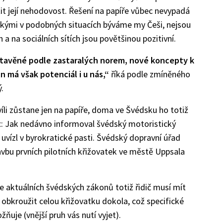
it její nehodovost. Řešení na papíře vůbec nevypadá
jakými v podobných situacích býváme my Češi, nejsou
a na sociálních sítích jsou povětšinou pozitivní.
stavěné podle zastaralých norem, nové koncepty k
n má však potenciál i u nás,“
říká podle zmíněného
.
víli zůstane jen na papíře, doma ve Švédsku ho totiž
t
: Jak nedávno informoval švédský motoristický
 uvízl v byrokratické pasti. Švédský dopravní úřad
avbu prvních pilotních křižovatek ve městě Uppsala
le aktuálních švédských zákonů totiž řidič musí mít
obkroužit celou křižovatku dokola, což specifické
ňuje (vnější pruh vás nutí vyjet).