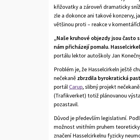
křižovatky a zároveň dramaticky sníž
zle a dokonce ani takové konzervy, 
většinou proti – reakce v komentářích 
„Naše kruhové objezdy jsou často 
nám přicházejí pomalu. Hasselcirkel
portálu lektor autoškoly Jan Konečný
Problém je, že Hasselcirkeln ještě ch
nečekaně
zbrzdila byrokratická pas
portál
Carup
, slibný projekt nečekaně
(Trafikverket) totiž plánovanou výst
pozastavil.
Důvod je především legislativní. Pod
možnost vnitřním pruhem teoreticky 
značení Hasselcirkelnu fyzicky neumož