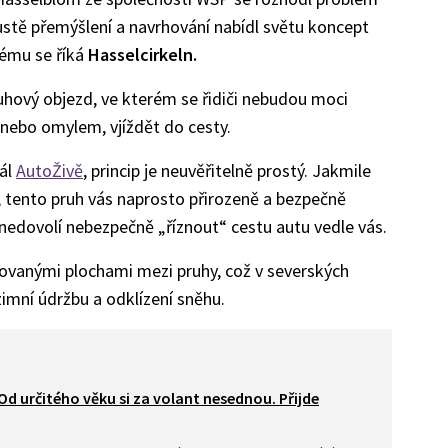
stě přemýšlení a navrhování nabídl světu koncept
rému se říká
Hasselcirkeln.
ruhový objezd, ve kterém se řidiči nebudou moci
ě, nebo omylem, vjíždět do cesty.
tál
AutoŽivě
, princip je neuvěřitelně prostý. Jakmile
, tento pruh vás naprosto přirozeně a bezpečně
 nedovolí nebezpečně „říznout“ cestu autu vedle vás.
fovanými plochami mezi pruhy, což v severských
zimní údržbu a odklízení sněhu.
Od určitého věku si za volant nesednou. Přijde