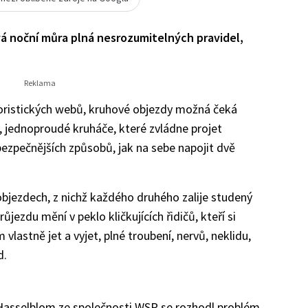
á noční můra plná nesrozumitelných pravidel,
oristických webů, kruhové objezdy možná čeká
, jednoproudé kruháče, které zvládne projet
bezpečnějších způsobů, jak na sebe napojit dvě
objezdech, z nichž každého druhého zalije studený
jezdu mění v peklo kličkujících řidičů, kteří si
 vlastně jet a vyjet, plné troubení, nervů, neklidu,
d.
Hasselblom ze společnosti WSP se rozhodl problém