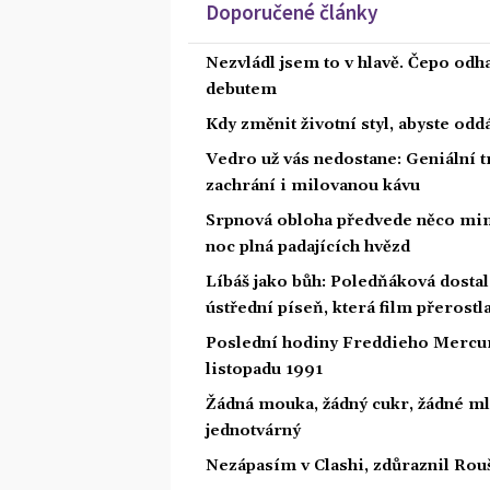
Doporučené články
Nezvládl jsem to v hlavě. Čepo odh
debutem
Kdy změnit životní styl, abyste od
Vedro už vás nedostane: Geniální t
zachrání i milovanou kávu
Srpnová obloha předvede něco mim
noc plná padajících hvězd
Líbáš jako bůh: Poledňáková dostal
ústřední píseň, která film přerostl
Poslední hodiny Freddieho Mercury
listopadu 1991
Žádná mouka, žádný cukr, žádné ml
jednotvárný
Nezápasím v Clashi, zdůraznil Rouš