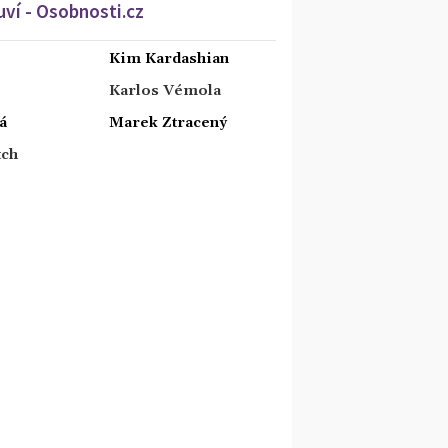
ví - Osobnosti.cz
Kim Kardashian
Karlos Vémola
á
Marek Ztracený
tch