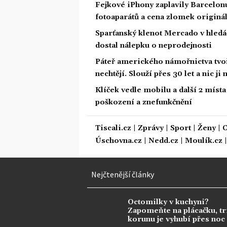
Fejkové iPhony zaplavily Barcelon
fotoaparátů a cena zlomek originá
Sparťanský klenot Mercado v hledá
dostal nálepku o neprodejnosti
Páteř amerického námořnictva tvoří
nechtějí. Slouží přes 30 let a nic j
Klíček vedle mobilu a další 2 místa 
poškození a znefunkčnění
Tiscali.cz
|
Zprávy
|
Sport
|
Ženy
|
C
Úschovna.cz
|
Nedd.cz
|
Moulík.cz
Nejčtenější články
Octomilky v kuchyni?
Zapomeňte na plácačku, tr
korunu je vyhubí přes noc