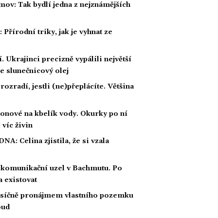
mov: Tak bydlí jedna z nejznámějších
Přírodní triky, jak je vyhnat ze
 Ukrajinci precizně vypálili největší
e slunečnicový olej
rozradí, jestli (ne)přeplácíte. Většina
ronové na kbelík vody. Okurky po ní
 víc živin
 DNA: Celina zjistila, že si vzala
 komunikační uzel v Bachmutu. Po
 existovat
měsíčně pronájmem vlastního pozemku
oud