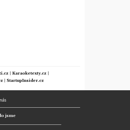
i.cz
|
Karaoketexty.cz
|
cz
|
StartupInsider.cz
nás
do jsme