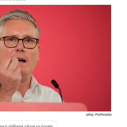
zdroj: Profimedia
 mezi oblíbené zdroje na Googlu