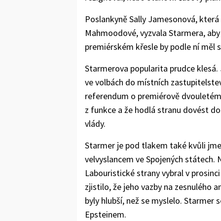
Poslankyně Sally Jamesonová, která 
Mahmoodové, vyzvala Starmera, aby
premiérském křesle by podle ní měl sk
Starmerova popularita prudce klesá. 
ve volbách do místních zastupitelste
referendum o premiérově dvouletém 
z funkce a že hodlá stranu dovést d
vlády.
Starmer je pod tlakem také kvůli jm
velvyslancem ve Spojených státech. N
Labouristické strany vybral v prosinci
zjistilo, že jeho vazby na zesnulého
byly hlubší, než se myslelo. Starmer 
Epsteinem.