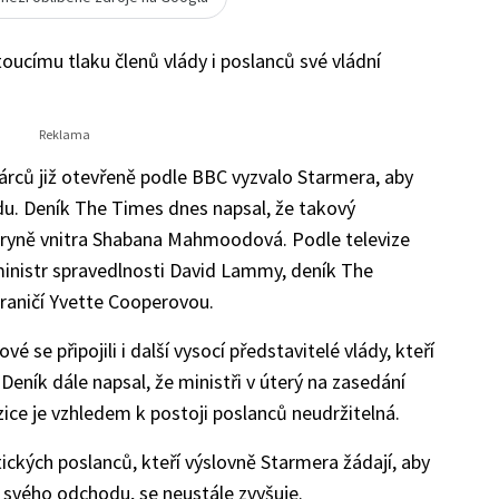
toucímu tlaku členů vlády i poslanců své vládní
rců již otevřeně podle BBC vyzvalo Starmera, aby
u. Deník The Times dnes napsal, že takový
stryně vnitra Shabana Mahmoodová. Podle televize
 ministr spravedlnosti David Lammy, deník The
hraničí Yvette Cooperovou.
se připojili i další vysocí představitelé vlády, kteří
 Deník dále napsal, že ministři v úterý na zasedání
zice je vzhledem k postoji poslanců neudržitelná.
ckých poslanců, kteří výslovně Starmera žádají, aby
n svého odchodu, se neustále zvyšuje.