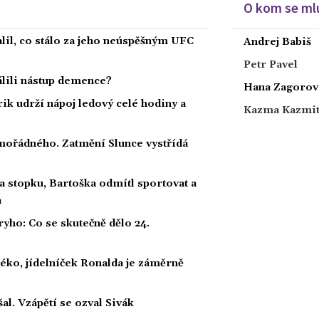
O kom se mlu
alil, co stálo za jeho neúspěšným UFC
Andrej Babiš
Petr Pavel
dálili nástup demence?
Hana Zagorov
rik udrží nápoj ledový celé hodiny a
Kazma Kazmi
ořádného. Zatmění Slunce vystřídá
a stopku, Bartoška odmítl sportovat a
a
ho: Co se skutečně dělo 24.
éko, jídelníček Ronalda je záměrně
al. Vzápětí se ozval Sivák