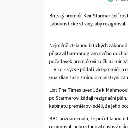
Britský premiér Keir Starmer čelí ros
Labouristické strany, aby rezignoval.
Nejméně 70 labouristických zákonodá
připravil harmonogram svého odchod
požadavek premiérovi sdělila i mini
ITV se k výzvě přidal i vicepremiér a
Guardian zase zmiňuje ministryni za
List The Times uvedl, že k Mahmoodové 
po Starmerovi žádají rezignační plán.
kabinetu premiérovi sdělí, že jeho po
BBC poznamenala, že počet labouristi
rezignoval, nebo stanovil časový plá