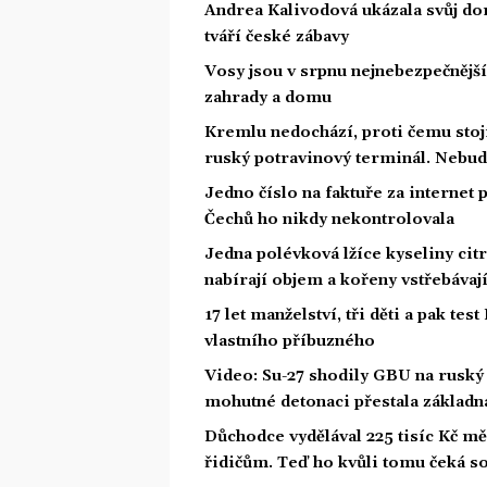
Andrea Kalivodová ukázala svůj do
tváří české zábavy
Vosy jsou v srpnu nejnebezpečnější: 
zahrady a domu
Kremlu nedochází, proti čemu stojí.
ruský potravinový terminál. Nebud
Jedno číslo na faktuře za internet p
Čechů ho nikdy nekontrolovala
Jedna polévková lžíce kyseliny cit
nabírají objem a kořeny vstřebávají
17 let manželství, tři děti a pak test
vlastního příbuzného
Video: Su-27 shodily GBU na ruský
mohutné detonaci přestala základna
Důchodce vydělával 225 tisíc Kč 
řidičům. Teď ho kvůli tomu čeká s