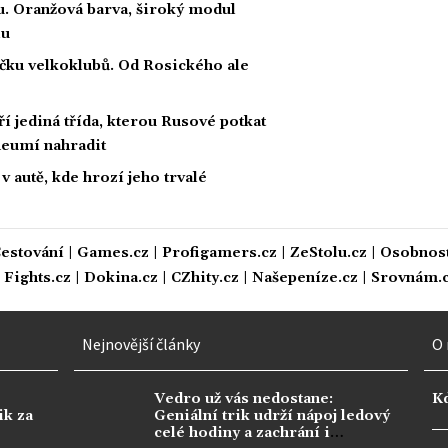
u. Oranžová barva, široký modul
lu
čku velkoklubů. Od Rosického ale
 jediná třída, kterou Rusové potkat
i neumí nahradit
v autě, kde hrozí jeho trvalé
estování
|
Games.cz
|
Profigamers.cz
|
ZeStolu.cz
|
Osobnost
|
Fights.cz
|
Dokina.cz
|
CZhity.cz
|
Našepeníze.cz
|
Srovnám.
Nejnovější články
O 
Vedro už vás nedostane:
K
ik za
Geniální trik udrží nápoj ledový
celé hodiny a zachrání i