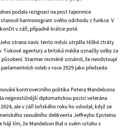
dnes podala rezignaci na post tajemnice
 stanovil harmonogram svého odchodu z funkce. V
ončit v září, případně krátce poté.
Jeho strana navíc tento měsíc utrpěla těžké ztráty
v. Tiskové agentury a britská média označily volby za
působení. Starmer nicméně oznámil, že neodstoupí
o parlamentních voleb v roce 2029 jako předseda
enování kontroverzního politika Petera Mandelsona
a nejprestižnější diplomatickou pozici veterána
 2024, ale v září loňského roku ho odvolal, když se
 amerického sexuálního delikventa Jeffreyho Epsteina
se hájí tím, že Mandelson lhal o svém vztahu s