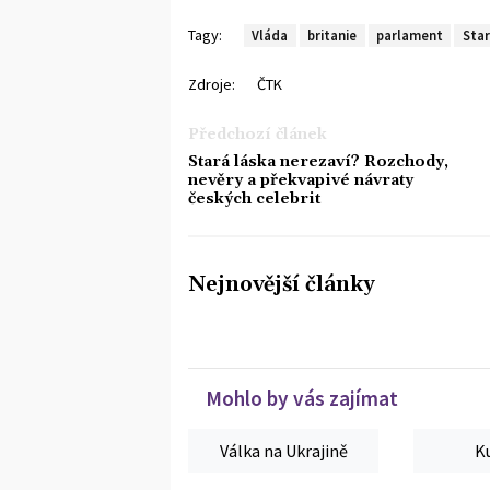
Tagy:
Vláda
britanie
parlament
Sta
Zdroje:
ČTK
Předchozí článek
Stará láska nerezaví? Rozchody,
nevěry a překvapivé návraty
českých celebrit
Nejnovější články
Mohlo by vás zajímat
Válka na Ukrajině
K