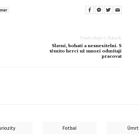
rmer
Následující článek
Slavní, bohatí a nesnesitelní. S
těmito herci už mnozí odmítají
pracovat
uriozity
Fotbal
Úmrt