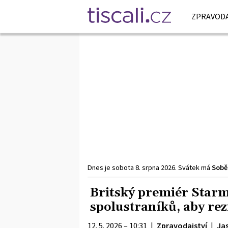
ZPRAVODA
Dnes je
sobota
8. srpna
2026
.
Svátek má
Sobě
Britský premiér Starm
spolustraníků, aby rez
12. 5. 2026 – 10:31
|
Zpravodajství
|
Ja