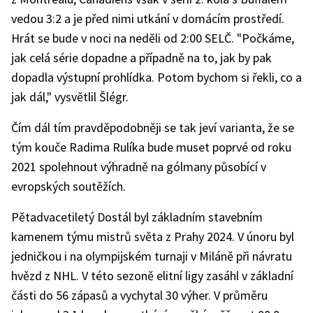
vedou 3:2 a je před nimi utkání v domácím prostředí.
Hrát se bude v noci na neděli od 2:00 SELČ. "Počkáme,
jak celá série dopadne a případně na to, jak by pak
dopadla výstupní prohlídka. Potom bychom si řekli, co a
jak dál," vysvětlil Šlégr.
Čím dál tím pravděpodobněji se tak jeví varianta, že se
tým kouče Radima Rulíka bude muset poprvé od roku
2021 spolehnout výhradně na gólmany působící v
evropských soutěžích.
Pětadvacetiletý Dostál byl základním stavebním
kamenem týmu mistrů světa z Prahy 2024. V únoru byl
jedničkou i na olympijském turnaji v Miláně při návratu
hvězd z NHL. V této sezoně elitní ligy zasáhl v základní
části do 56 zápasů a vychytal 30 výher. V průměru