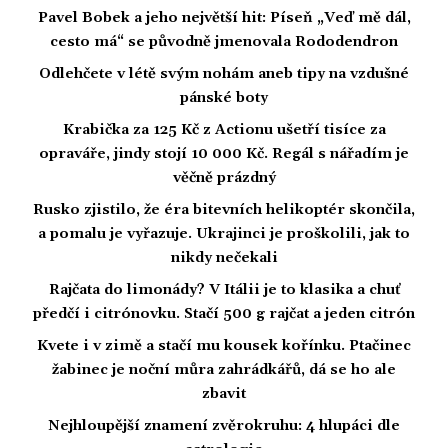
Pavel Bobek a jeho největší hit: Píseň „Veď mě dál,
cesto má“ se původně jmenovala Rododendron
Odlehčete v létě svým nohám aneb tipy na vzdušné
pánské boty
Krabička za 125 Kč z Actionu ušetří tisíce za
opraváře, jindy stojí 10 000 Kč. Regál s nářadím je
věčně prázdný
Rusko zjistilo, že éra bitevních helikoptér skončila,
a pomalu je vyřazuje. Ukrajinci je proškolili, jak to
nikdy nečekali
Rajčata do limonády? V Itálii je to klasika a chuť
předčí i citrónovku. Stačí 500 g rajčat a jeden citrón
Kvete i v zimě a stačí mu kousek kořínku. Ptačinec
žabinec je noční můra zahrádkářů, dá se ho ale
zbavit
Nejhloupější znamení zvěrokruhu: 4 hlupáci dle