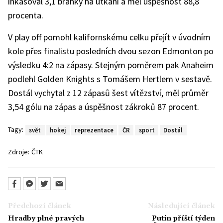
inkasoval 3,1 branky na utkání a měl úspěšnost 88,8
procenta.
V play off pomohl kalifornskému celku přejít v úvodním
kole přes finalistu posledních dvou sezon Edmonton po
výsledku 4:2 na zápasy. Stejným poměrem pak Anaheim
podlehl Golden Knights s Tomášem Hertlem v sestavě.
Dostál vychytal z 12 zápasů šest vítězství, měl průměr
3,54 gólu na zápas a úspěšnost zákroků 87 procent.
Tagy:
svět
hokej
reprezentace
ČR
sport
Dostál
Zdroje:
ČTK
Předchozí článek
Následující článek
Hradby plné pravých
Putin příští týden