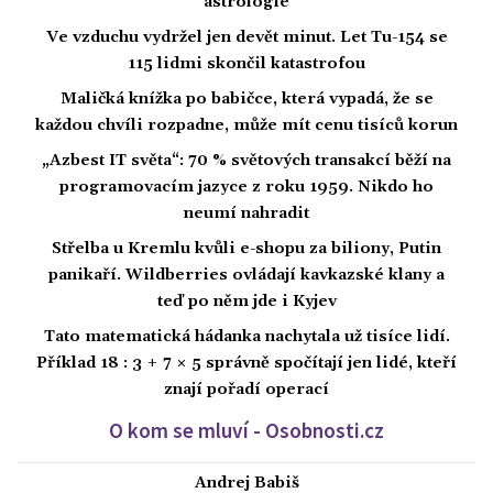
astrologie
Ve vzduchu vydržel jen devět minut. Let Tu-154 se
115 lidmi skončil katastrofou
Maličká knížka po babičce, která vypadá, že se
každou chvíli rozpadne, může mít cenu tisíců korun
„Azbest IT světa“: 70 % světových transakcí běží na
programovacím jazyce z roku 1959. Nikdo ho
neumí nahradit
Střelba u Kremlu kvůli e-shopu za biliony, Putin
panikaří. Wildberries ovládají kavkazské klany a
teď po něm jde i Kyjev
Tato matematická hádanka nachytala už tisíce lidí.
Příklad 18 : 3 + 7 × 5 správně spočítají jen lidé, kteří
znají pořadí operací
O kom se mluví - Osobnosti.cz
Andrej Babiš