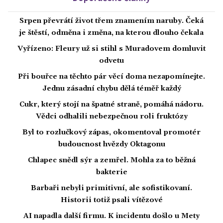
Srpen převrátí život třem znamením naruby. Čeká
je štěstí, odměna i změna, na kterou dlouho čekala
Vyřízeno: Fleury už si stihl s Muradovem domluvit
odvetu
Při bouřce na těchto pár věcí doma nezapomínejte.
Jednu zásadní chybu dělá téměř každý
Cukr, který stojí na špatné straně, pomáhá nádoru.
Vědci odhalili nebezpečnou roli fruktózy
Byl to rozlučkový zápas, okomentoval promotér
budoucnost hvězdy Oktagonu
Chlapec snědl sýr a zemřel. Mohla za to běžná
bakterie
Barbaři nebyli primitivní, ale sofistikovaní.
Historii totiž psali vítězové
AI napadla další firmu. K incidentu došlo u Mety