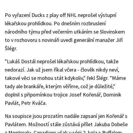
Po vyřazení Ducks z play off NHL neprošel výstupní
lékařskou prohlídkou. Po dnešním rozbruslení
národního týmu před večerním utkáním se Slovinskem
to v rozhovoru s novináři uvedl generální manažer Jiří
Šlégr.
"Lukáš Dostál neprošel lékařskou prohlídkou, takže
nedorazí. Jak už jsem říkal včera - člověk nikdy neví,
takové věci se mohou stát kdykoliv," řekl Šlégr. "Máme
tady ale brankáře, kterým věříme, což je důležité,"
doplnil s připomínkou trojice Josef Kořenář, Dominik
Pavlát, Petr Kváča.
Na soupisce jsou prozatím nadále zapsaní jen Kořenář s
Pavlátem. Možností stále zůstává přílet Jakuba Dobeše
z Montrealu, Canadiens však v sérii 2. kola s Buffalem