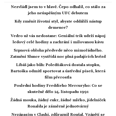
Nezvládl jsem to v hlavě. Čepo odhalil, co stálo za
jeho neúspěšným UFC debutem
Kdy změnit životní styl, abyste oddálili nástup
demence?
Vedro už vás nedostane: Geniální trik udrží nápoj
ledový celé hodiny a zachrání i milovanou kávu
Srpnová obloha předvede něco mimořádného.
Zatmění Slunce vystřídá noc plná padajících hvězd
Líbáš jako bůh: Poledňáková dostala stopku,
Bartoška odmítl sportovat a ústřední píseň, která
film přerostla
Poslední hodiny Freddieho Mercuryho: Co se
skutečně dělo 24. listopadu 1991
Žádná mouka, žádný cukr, žádné mléko, jídelníček
Ronalda je záměrně jednotvárný
Nezápasím v Clashi, zdůraznil Roušal. Vzápětí se