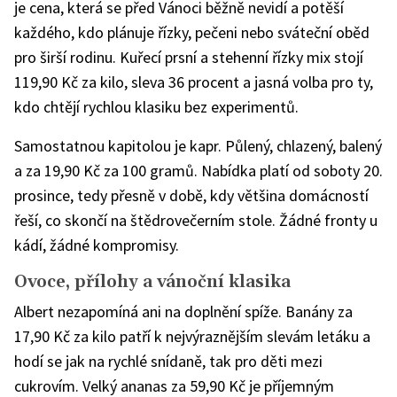
je cena, která se před Vánoci běžně nevidí a potěší
každého, kdo plánuje řízky, pečeni nebo sváteční oběd
pro širší rodinu. Kuřecí prsní a stehenní řízky mix stojí
119,90 Kč za kilo, sleva 36 procent a jasná volba pro ty,
kdo chtějí rychlou klasiku bez experimentů.
Samostatnou kapitolou je kapr. Půlený, chlazený, balený
a za 19,90 Kč za 100 gramů. Nabídka platí od soboty 20.
prosince, tedy přesně v době, kdy většina domácností
řeší, co skončí na štědrovečerním stole. Žádné fronty u
kádí, žádné kompromisy.
Ovoce, přílohy a vánoční klasika
Albert nezapomíná ani na doplnění spíže. Banány za
17,90 Kč za kilo patří k nejvýraznějším slevám letáku a
hodí se jak na rychlé snídaně, tak pro děti mezi
cukrovím. Velký ananas za 59,90 Kč je příjemným