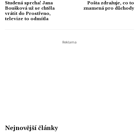
Studená sprcha! Jana
Pošta zdražuje, co to
běžné rozhodování domácností. Kromě
Boušková už se chtěla
znamená pro důchody
novinářské práce studuje vysokou školu,
vrátit do Prostřeno,
televize to odmítla
ve volném čase se věnuje historii,
japonské kultuře a profesionálnímu tanci.
Věří, že i finance mohou být čtivým
tématem - když za nimi hledáme lidi, jejich
potřeby a životní příběhy.
Nejnovější články