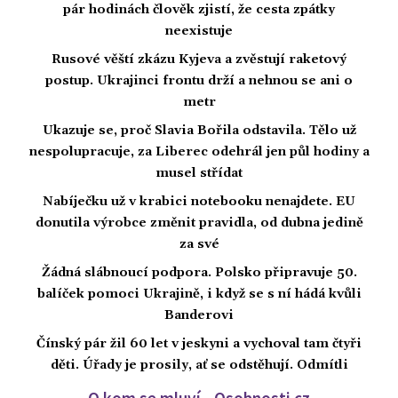
pár hodinách člověk zjistí, že cesta zpátky
neexistuje
Rusové věští zkázu Kyjeva a zvěstují raketový
postup. Ukrajinci frontu drží a nehnou se ani o
metr
Ukazuje se, proč Slavia Bořila odstavila. Tělo už
nespolupracuje, za Liberec odehrál jen půl hodiny a
musel střídat
Nabíječku už v krabici notebooku nenajdete. EU
donutila výrobce změnit pravidla, od dubna jedině
za své
Žádná slábnoucí podpora. Polsko připravuje 50.
balíček pomoci Ukrajině, i když se s ní hádá kvůli
Banderovi
Čínský pár žil 60 let v jeskyni a vychoval tam čtyři
děti. Úřady je prosily, ať se odstěhují. Odmítli
O kom se mluví - Osobnosti.cz