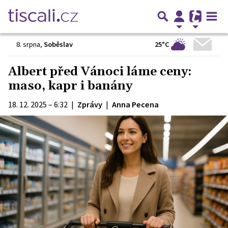
25°C
8. srpna
,
Soběslav
Albert před Vánoci láme ceny:
maso, kapr i banány
18. 12. 2025 – 6:32
|
Zprávy
|
Anna Pecena