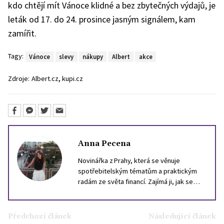
kdo chtějí mít Vánoce klidné a bez zbytečných výdajů, je
leták od 17. do 24. prosince jasným signálem, kam
zamířit.
Tagy:
Vánoce
slevy
nákupy
Albert
akce
,
Zdroje:
Albert.cz
kupi.cz
Anna Pecena
Novinářka z Prahy, která se věnuje
spotřebitelským tématům a praktickým
radám ze světa financí. Zajímá ji, jak se
velká čísla promítají do peněženek
jednotlivců - od každodenních nákupů až
po dlouhodobé finanční plánování. Sleduje
Předchozí článek
Následující článek
trh, trendy i pasti, které mohou ovlivnit