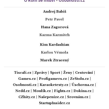
Andrej Babiš
Petr Pavel
Hana Zagorová
Kazma Kazmitch
Kim Kardashian
Karlos Vémola
Marek Ztracený
Tiscali.cz
|
Zprávy
|
Sport
|
Ženy
|
Cestování
|
Games.cz
|
Profigamers.cz
|
ZeStolu.cz
|
Osobnosti.cz
|
Karaoketexty.cz
|
Úschovna.cz
|
Nedd.cz
|
Moulík.cz
|
Fights.cz
|
Dokina.cz
|
CZhity.cz
|
Našepeníze.cz
|
Srovnám.cz
|
StartupInsider.cz