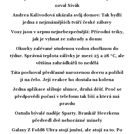
ozval Sivák
Andrea Kalivodová ukázala svůj domov: Tak bydlí
jedna z nejznámějších tváří české zábavy
Vosy jsou v srpnu nejnebezpečnější: Přírodní triky,
jak je vyhnat ze zahrady a domu
Okurky zalévané studenou vodou zhořknou do
týdne. Správná teplota zálivky je mezi 25 a 28 °C, ale
většina zahrádkářů to nedělá
Táta pochoval předčasně narozenou dceru a políbil
ji na čelo. Její reakce ho dostala na kolena
Jedna aplikace slibuje slunce, druhá déšť. Proč se
předpovědi počasí v telefonu tak liší a která má
pravdu
Ostuda bývalé naděje Sparty. Brankář Heerkens
předvedl dvě nehorázné minely
Galaxy Z Fold8 Ultra stojí jmění, ale stojí za to. Po