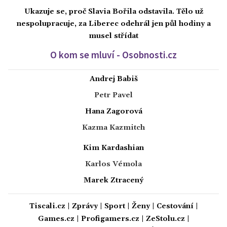
Ukazuje se, proč Slavia Bořila odstavila. Tělo už
nespolupracuje, za Liberec odehrál jen půl hodiny a
musel střídat
O kom se mluví - Osobnosti.cz
Andrej Babiš
Petr Pavel
Hana Zagorová
Kazma Kazmitch
Kim Kardashian
Karlos Vémola
Marek Ztracený
Tiscali.cz
|
Zprávy
|
Sport
|
Ženy
|
Cestování
|
Games.cz
|
Profigamers.cz
|
ZeStolu.cz
|