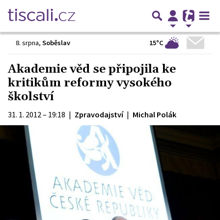
15°C
8. srpna
,
Soběslav
Akademie věd se připojila ke
kritikům reformy vysokého
školství
31. 1. 2012 – 19:18
|
Zpravodajství
|
Michal Polák