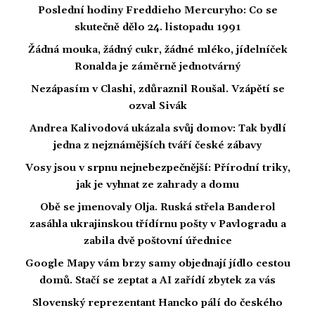
Poslední hodiny Freddieho Mercuryho: Co se
skutečně dělo 24. listopadu 1991
Žádná mouka, žádný cukr, žádné mléko, jídelníček
Ronalda je záměrně jednotvárný
Nezápasím v Clashi, zdůraznil Roušal. Vzápětí se
ozval Sivák
Andrea Kalivodová ukázala svůj domov: Tak bydlí
jedna z nejznámějších tváří české zábavy
Vosy jsou v srpnu nejnebezpečnější: Přírodní triky,
jak je vyhnat ze zahrady a domu
Obě se jmenovaly Olja. Ruská střela Banderol
zasáhla ukrajinskou třídírnu pošty v Pavlogradu a
zabila dvě poštovní úřednice
Google Mapy vám brzy samy objednají jídlo cestou
domů. Stačí se zeptat a AI zařídí zbytek za vás
Slovenský reprezentant Hancko pálí do českého