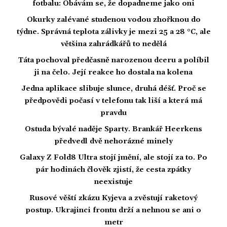
fotbalu: Obávám se, že dopadneme jako oni
Okurky zalévané studenou vodou zhořknou do
týdne. Správná teplota zálivky je mezi 25 a 28 °C, ale
většina zahrádkářů to nedělá
Táta pochoval předčasně narozenou dceru a políbil
ji na čelo. Její reakce ho dostala na kolena
Jedna aplikace slibuje slunce, druhá déšť. Proč se
předpovědi počasí v telefonu tak liší a která má
pravdu
Ostuda bývalé naděje Sparty. Brankář Heerkens
předvedl dvě nehorázné minely
Galaxy Z Fold8 Ultra stojí jmění, ale stojí za to. Po
pár hodinách člověk zjistí, že cesta zpátky
neexistuje
Rusové věští zkázu Kyjeva a zvěstují raketový
postup. Ukrajinci frontu drží a nehnou se ani o
metr