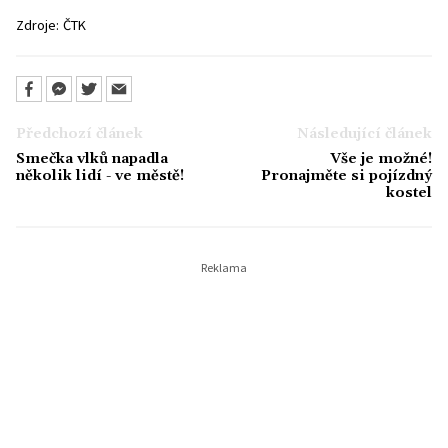
Zdroje:
ČTK
Předchozí článek
Následující článek
Smečka vlků napadla
Vše je možné!
několik lidí - ve městě!
Pronajměte si pojízdný
kostel