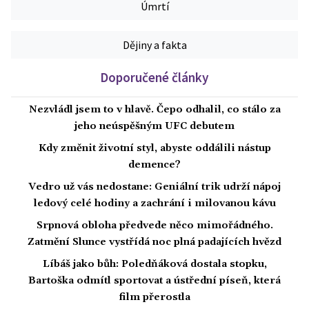
Úmrtí
Dějiny a fakta
Doporučené články
Nezvládl jsem to v hlavě. Čepo odhalil, co stálo za
jeho neúspěšným UFC debutem
Kdy změnit životní styl, abyste oddálili nástup
demence?
Vedro už vás nedostane: Geniální trik udrží nápoj
ledový celé hodiny a zachrání i milovanou kávu
Srpnová obloha předvede něco mimořádného.
Zatmění Slunce vystřídá noc plná padajících hvězd
Líbáš jako bůh: Poledňáková dostala stopku,
Bartoška odmítl sportovat a ústřední píseň, která
film přerostla