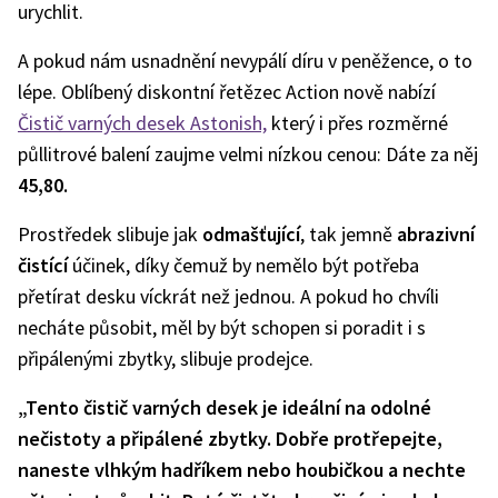
urychlit.
A pokud nám usnadnění nevypálí díru v peněžence, o to
lépe. Oblíbený diskontní řetězec Action nově nabízí
Čistič varných desek Astonish,
který i přes rozměrné
půllitrové balení zaujme velmi nízkou cenou: Dáte za něj
45,80.
Prostředek slibuje jak
odmašťující
, tak jemně
abrazivní
čistící
účinek, díky čemuž by nemělo být potřeba
přetírat desku víckrát než jednou. A pokud ho chvíli
necháte působit, měl by být schopen si poradit i s
připálenými zbytky, slibuje prodejce.
„Tento čistič varných desek je ideální na odolné
nečistoty a připálené zbytky. Dobře protřepejte,
naneste vlhkým hadříkem nebo houbičkou a nechte