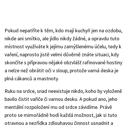
Pokud nepatříte k těm, kdo mají kuchyň jen na ozdobu,
nikde ani smítko, ale jídlo nikdy žádné, a opravdu tuto
místnost využíváte k jejímu zamýšlenému účelu, tedy k
vaření, naprosto jistě velmi důvěrně znáte situaci, kdy
skončíte s přípravou nějaké obzvlášť rafinované hostiny
a nelze než obrátit oči v sloup, protože varná deska je
plná cákanců a mastnoty.
Ruku na srdce, snad neexistuje nikdo, koho by vyloženě
bavilo čistit vařiče či varnou desku. A pokud ano, jeho
mentální rozpoložení mu od srdce závidíme. Právě
proto se mimořádně hodí každá možnost, jak si tuto
otravnou a nezřídka zdlouhavou činnost usnadnit a