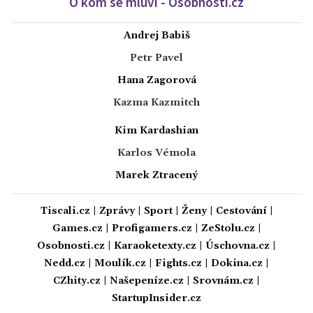
O kom se mluví - Osobnosti.cz
Andrej Babiš
Petr Pavel
Hana Zagorová
Kazma Kazmitch
Kim Kardashian
Karlos Vémola
Marek Ztracený
Tiscali.cz
|
Zprávy
|
Sport
|
Ženy
|
Cestování
|
Games.cz
|
Profigamers.cz
|
ZeStolu.cz
|
Osobnosti.cz
|
Karaoketexty.cz
|
Úschovna.cz
|
Nedd.cz
|
Moulík.cz
|
Fights.cz
|
Dokina.cz
|
CZhity.cz
|
Našepeníze.cz
|
Srovnám.cz
|
StartupInsider.cz