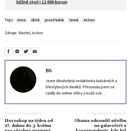
běžně stojí i 12 000 korun
Tagy:
sleva
úklid
prostředek
levné
Action
,
Zdroje:
Vlastní
Action
BS
Jsem dlouholetá redaktorka bulvárních a
lifestylových deníků. Přesunula jsem se
raději do online sféry a kvůli své
zkušenosti z tisku už se raději vlastním
jménem ani tváří nechlubím. Stejně se není
na co koukat. Mám ráda kočky, svůj skútr a
Předchozí článek
Následující článek
portugalštinu.
Horoskop na týden od
Obama odsoudil střelbu
27. dubna do 3. května
na galavečeři s
pro všechna znamení
korespondenty, kde byl