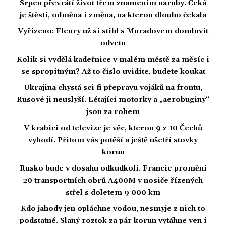
Srpen převrátí život třem znamením naruby. Čeká
je štěstí, odměna i změna, na kterou dlouho čekala
Vyřízeno: Fleury už si stihl s Muradovem domluvit
odvetu
Kolik si vydělá kadeřnice v malém městě za měsíc i
se spropitným? Až to číslo uvidíte, budete koukat
Ukrajina chystá sci-fi přepravu vojáků na frontu,
Rusové ji neuslyší. Létající motorky a „aerobuginy“
jsou za rohem
V krabici od televize je věc, kterou 9 z 10 Čechů
vyhodí. Přitom vás potěší a ještě ušetří stovky
korun
Rusko bude v dosahu odkudkoli. Francie promění
20 transportních obrů A400M v nosiče řízených
střel s doletem 9 000 km
Kdo jahody jen opláchne vodou, nesmyje z nich to
podstatné. Slaný roztok za pár korun vytáhne ven i