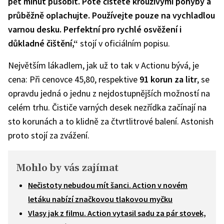
pět minut působit. Poté čistěte krouživými pohyby a
průběžně oplachujte. Používejte pouze na vychladlou
varnou desku. Perfektní pro rychlé osvěžení i
důkladné čištění,“
stojí v oficiálním popisu.
Největším lákadlem, jak už to tak v Actionu bývá, je
cena: Při cenovce 45,80, respektive
91 korun za litr
, se
opravdu jedná o jednu z nejdostupnějších možností na
celém trhu. Čističe varných desek nezřídka začínají na
sto korunách a to klidně za čtvrtlitrové balení. Astonish
proto stojí za zvážení.
Mohlo by vás zajímat
Nečistoty nebudou mít šanci. Action v novém
letáku nabízí značkovou tlakovou myčku
Vlasy jak z filmu. Action vytasil sadu za pár stovek,