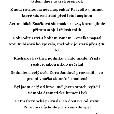
týden, dnes to trvá přes rok
Z auta rovnou na neschopenku? Pravidlo 5 minut,
které vás zachrání před letní angínou
Action láká: Značková sluchátka za 244 korun, jinde
přitom stojí i třikrát tolik
Dobrodružství s bohem Panem: Čepelka napsal
text, Kubišová ho zpívala, melodie je stará přes 400
let
Kuchařová vyšla z podniku a auto nikde. Přišla
reakce, jakou nikdo nečekal
Sedm let a celý svět: Zora Jandová prozradila, co
pro ni vnučka skutečně znamená
Byl jsem celý od krve, měl jsem strach, vylíčil
Vémola dramatické krmení lvů
Petra Černocká přiznala, co dostává od státu:
Polovina důchodu jde okamžitě zpět