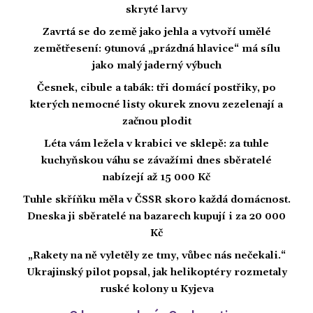
skryté larvy
Zavrtá se do země jako jehla a vytvoří umělé
zemětřesení: 9tunová „prázdná hlavice“ má sílu
jako malý jaderný výbuch
Česnek, cibule a tabák: tři domácí postřiky, po
kterých nemocné listy okurek znovu zezelenají a
začnou plodit
Léta vám ležela v krabici ve sklepě: za tuhle
kuchyňskou váhu se závažími dnes sběratelé
nabízejí až 15 000 Kč
Tuhle skříňku měla v ČSSR skoro každá domácnost.
Dneska ji sběratelé na bazarech kupují i za 20 000
Kč
„Rakety na ně vyletěly ze tmy, vůbec nás nečekali.“
Ukrajinský pilot popsal, jak helikoptéry rozmetaly
ruské kolony u Kyjeva